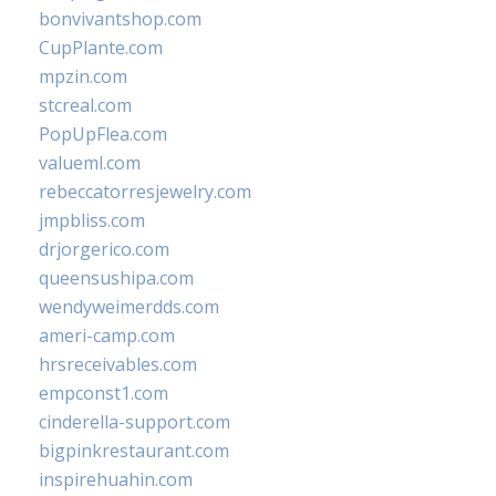
bonvivantshop.com
CupPlante.com
mpzin.com
stcreal.com
PopUpFlea.com
valueml.com
rebeccatorresjewelry.com
jmpbliss.com
drjorgerico.com
queensushipa.com
wendyweimerdds.com
ameri-camp.com
hrsreceivables.com
empconst1.com
cinderella-support.com
bigpinkrestaurant.com
inspirehuahin.com