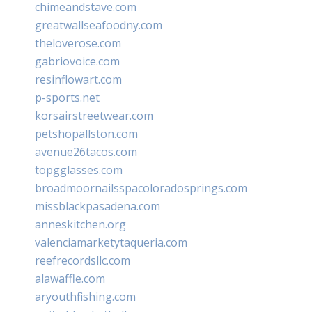
chimeandstave.com
greatwallseafoodny.com
theloverose.com
gabriovoice.com
resinflowart.com
p-sports.net
korsairstreetwear.com
petshopallston.com
avenue26tacos.com
topgglasses.com
broadmoornailsspacoloradosprings.com
missblackpasadena.com
anneskitchen.org
valenciamarketytaqueria.com
reefrecordsllc.com
alawaffle.com
aryouthfishing.com