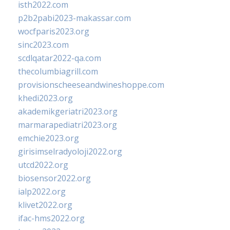
isth2022.com
p2b2pabi2023-makassar.com
wocfparis2023.org
sinc2023.com
scdlqatar2022-qa.com
thecolumbiagrill.com
provisionscheeseandwineshoppe.com
khedi2023.org
akademikgeriatri2023.org
marmarapediatri2023.org
emchie2023.org
girisimselradyoloji2022.org
utcd2022.org
biosensor2022.org
ialp2022.org
klivet2022.org
ifac-hms2022.org