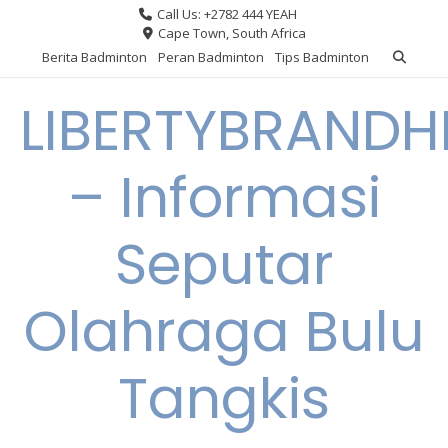
Skip
Call Us: +2782 444 YEAH
to
Cape Town, South Africa
content
Berita Badminton
Peran Badminton
Tips Badminton
LIBERTYBRAND
– Informasi
Seputar
Olahraga Bulu
Tangkis