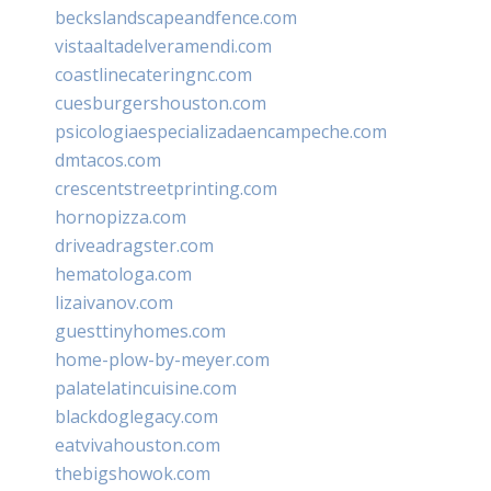
beckslandscapeandfence.com
vistaaltadelveramendi.com
coastlinecateringnc.com
cuesburgershouston.com
psicologiaespecializadaencampeche.com
dmtacos.com
crescentstreetprinting.com
hornopizza.com
driveadragster.com
hematologa.com
lizaivanov.com
guesttinyhomes.com
home-plow-by-meyer.com
palatelatincuisine.com
blackdoglegacy.com
eatvivahouston.com
thebigshowok.com