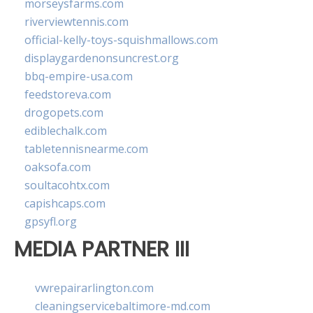
morseysfarms.com
riverviewtennis.com
official-kelly-toys-squishmallows.com
displaygardenonsuncrest.org
bbq-empire-usa.com
feedstoreva.com
drogopets.com
ediblechalk.com
tabletennisnearme.com
oaksofa.com
soultacohtx.com
capishcaps.com
gpsyfl.org
MEDIA PARTNER III
vwrepairarlington.com
cleaningservicebaltimore-md.com