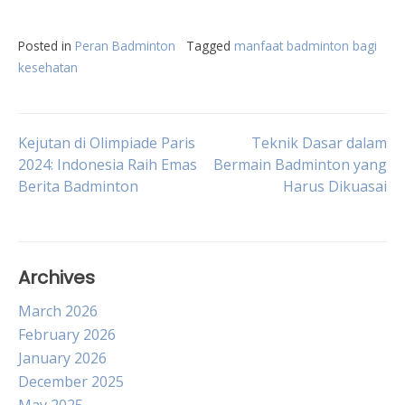
Posted in
Peran Badminton
Tagged
manfaat badminton bagi
kesehatan
Post
Kejutan di Olimpiade Paris
Teknik Dasar dalam
2024: Indonesia Raih Emas
Bermain Badminton yang
Berita Badminton
Harus Dikuasai
navigation
Archives
March 2026
February 2026
January 2026
December 2025