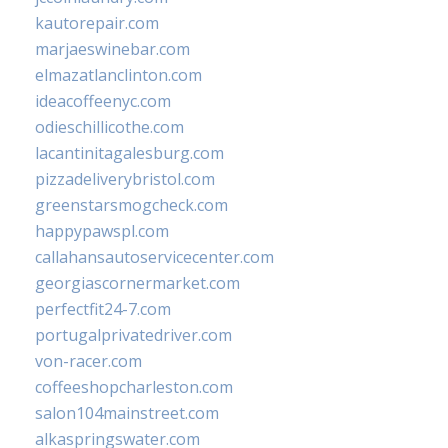
kautorepair.com
marjaeswinebar.com
elmazatlanclinton.com
ideacoffeenyc.com
odieschillicothe.com
lacantinitagalesburg.com
pizzadeliverybristol.com
greenstarsmogcheck.com
happypawspl.com
callahansautoservicecenter.com
georgiascornermarket.com
perfectfit24-7.com
portugalprivatedriver.com
von-racer.com
coffeeshopcharleston.com
salon104mainstreet.com
alkaspringswater.com