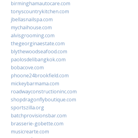
birminghamautocare.com
tonyscountrykitchen.com
jbellasnailspa.com
mychaihouse.com
alvisgrooming.com
thegeorginaestate.com
blythewoodseafood.com
paolosdelibangkok.com
bobacove.com
phoone24brookfield.com
mickeybarmama.com
roadwayconstructioninc.com
shopdragonflyboutique.com
sportszilla.org
batchprovisionsbar.com
brasserie-gobette.com
musicrearte.com