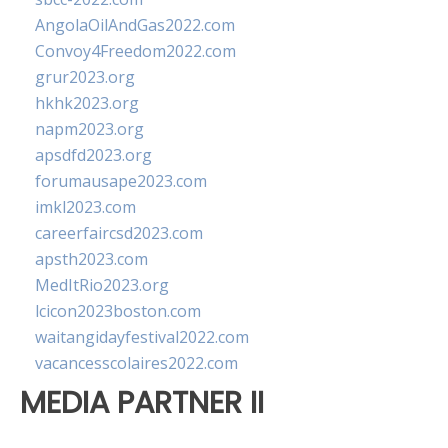
AngolaOilAndGas2022.com
Convoy4Freedom2022.com
grur2023.org
hkhk2023.org
napm2023.org
apsdfd2023.org
forumausape2023.com
imkl2023.com
careerfaircsd2023.com
apsth2023.com
MedItRio2023.org
lcicon2023boston.com
waitangidayfestival2022.com
vacancesscolaires2022.com
MEDIA PARTNER II