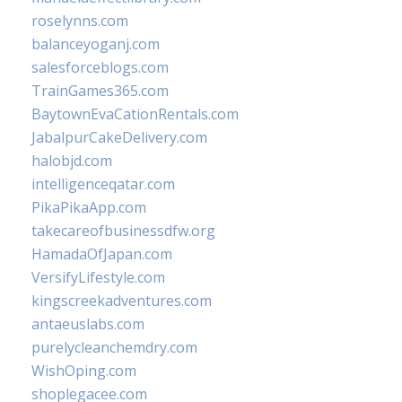
roselynns.com
balanceyoganj.com
salesforceblogs.com
TrainGames365.com
BaytownEvaCationRentals.com
JabalpurCakeDelivery.com
halobjd.com
intelligenceqatar.com
PikaPikaApp.com
takecareofbusinessdfw.org
HamadaOfJapan.com
VersifyLifestyle.com
kingscreekadventures.com
antaeuslabs.com
purelycleanchemdry.com
WishOping.com
shoplegacee.com