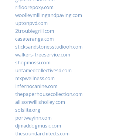
rifloorepoxy.com
woolleymillingandpaving.com
uptonpvd.com
2troublegrill.com
casateranga.com
sticksandstonesstudiooh.com
walkers-treeservice.com
shopmossi.com
untamedcollectivesd.com
mxpwellness.com
infernocanine.com
thepaperhousecollection.com
allisonwillisholley.com
solslite.org
portwayinn.com
djmaddogmusic.com
thesoundarchitects.com