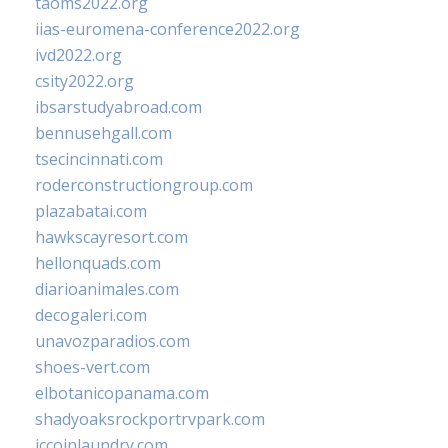
taoms2022.org
iias-euromena-conference2022.org
ivd2022.org
csity2022.org
ibsarstudyabroad.com
bennusehgall.com
tsecincinnati.com
roderconstructiongroup.com
plazabatai.com
hawkscayresort.com
hellonquads.com
diarioanimales.com
decogaleri.com
unavozparadios.com
shoes-vert.com
elbotanicopanama.com
shadyoaksrockportrvpark.com
jccoinlaundry.com