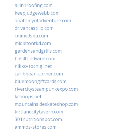
allin1roofing.com
keepjudgewebb.com
anatomyofadventure.com
drivancastillo.com
cmmedspa.com
midletontkd.com
gardensandgrills.com
basilfoodwine.com
nikko-tochigi.net
caribbean-corner.com
bluemoongiftcards.com
rivercitysteampunkexpo.com
kchoops.net
mountainsideskateshop.com
kirtlandcitytavern.com
301nutritionspot.com
ammos-stores.com