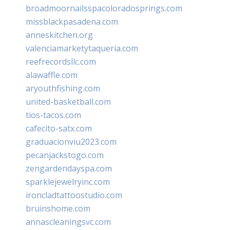
broadmoornailsspacoloradosprings.com
missblackpasadena.com
anneskitchen.org
valenciamarketytaqueria.com
reefrecordsllc.com
alawaffle.com
aryouthfishing.com
united-basketball.com
tios-tacos.com
cafecito-satx.com
graduacionviu2023.com
pecanjackstogo.com
zengardendayspa.com
sparklejewelryinc.com
ironcladtattoostudio.com
bruinshome.com
annascleaningsvc.com