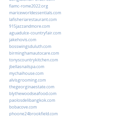
fiamc-rome2022.org
mariceworldessentials.com
lafisheriarestaurant.com
915jazzandmore.com
aguadulce-countryfair.com
jakehovis.com
bosswingsduluth.com
birminghamautocare.com
tonyscountrykitchen.com
jbellasnailspa.com
mychaihouse.com
alvisgrooming.com
thegeorginaestate.com
blythewoodseafood.com
paolosdelibangkok.com
bobacove.com
phoone24brookfield.com