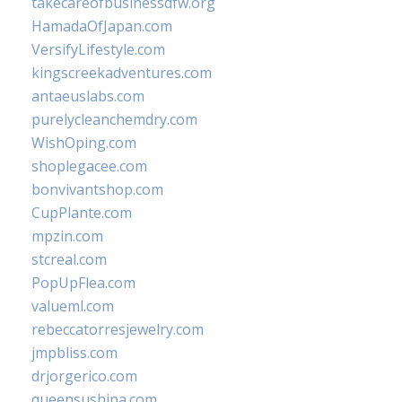
takecareofbusinessdfw.org
HamadaOfJapan.com
VersifyLifestyle.com
kingscreekadventures.com
antaeuslabs.com
purelycleanchemdry.com
WishOping.com
shoplegacee.com
bonvivantshop.com
CupPlante.com
mpzin.com
stcreal.com
PopUpFlea.com
valueml.com
rebeccatorresjewelry.com
jmpbliss.com
drjorgerico.com
queensushipa.com