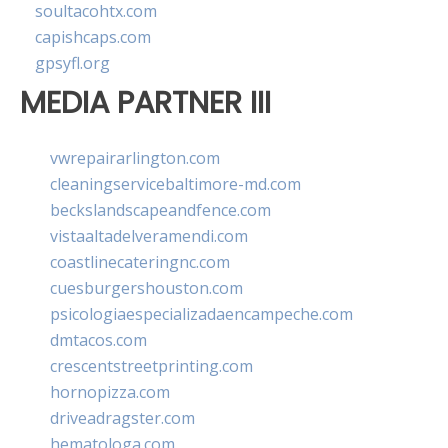
soultacohtx.com
capishcaps.com
gpsyfl.org
MEDIA PARTNER III
vwrepairarlington.com
cleaningservicebaltimore-md.com
beckslandscapeandfence.com
vistaaltadelveramendi.com
coastlinecateringnc.com
cuesburgershouston.com
psicologiaespecializadaencampeche.com
dmtacos.com
crescentstreetprinting.com
hornopizza.com
driveadragster.com
hematologa.com