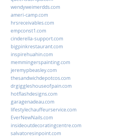
wendyweimerdds.com
ameri-camp.com
hrsreceivables.com
empconst1.com
cinderella-support.com
bigpinkrestaurant.com
inspirehuahin.com
memmingerspainting.com
jeremypbeasley.com
thesandwichdepotcos.com
drgiggleshouseofpain.com
hotflashdesigns.com
garagenadeau.com
lifestylechauffeurservice.com
EverNewNails.com
insideoutdecoratingcentre.com
salvatoresinpoint.com