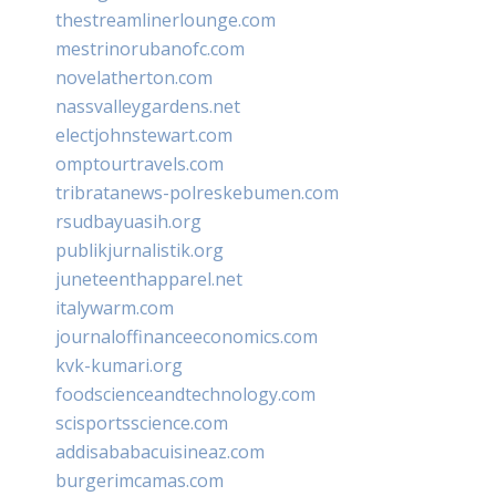
thestreamlinerlounge.com
mestrinorubanofc.com
novelatherton.com
nassvalleygardens.net
electjohnstewart.com
omptourtravels.com
tribratanews-polreskebumen.com
rsudbayuasih.org
publikjurnalistik.org
juneteenthapparel.net
italywarm.com
journaloffinanceeconomics.com
kvk-kumari.org
foodscienceandtechnology.com
scisportsscience.com
addisababacuisineaz.com
burgerimcamas.com