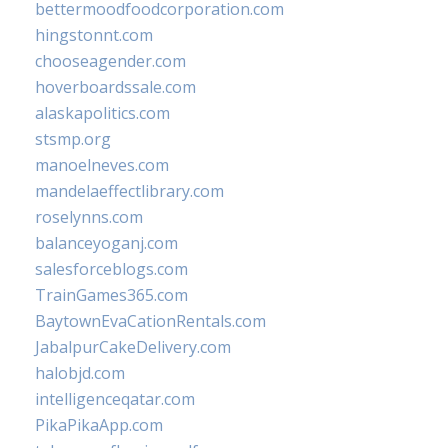
bettermoodfoodcorporation.com
hingstonnt.com
chooseagender.com
hoverboardssale.com
alaskapolitics.com
stsmp.org
manoelneves.com
mandelaeffectlibrary.com
roselynns.com
balanceyoganj.com
salesforceblogs.com
TrainGames365.com
BaytownEvaCationRentals.com
JabalpurCakeDelivery.com
halobjd.com
intelligenceqatar.com
PikaPikaApp.com