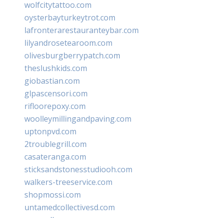
wolfcitytattoo.com
oysterbayturkeytrot.com
lafronterarestauranteybar.com
lilyandrosetearoom.com
olivesburgberrypatch.com
theslushkids.com
giobastian.com
glpascensori.com
rifloorepoxy.com
woolleymillingandpaving.com
uptonpvd.com
2troublegrill.com
casateranga.com
sticksandstonesstudiooh.com
walkers-treeservice.com
shopmossi.com
untamedcollectivesd.com