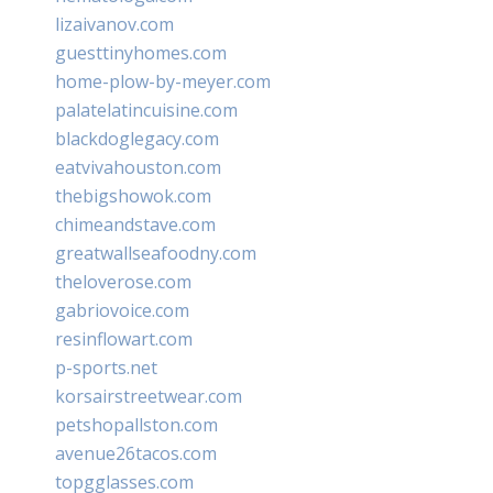
lizaivanov.com
guesttinyhomes.com
home-plow-by-meyer.com
palatelatincuisine.com
blackdoglegacy.com
eatvivahouston.com
thebigshowok.com
chimeandstave.com
greatwallseafoodny.com
theloverose.com
gabriovoice.com
resinflowart.com
p-sports.net
korsairstreetwear.com
petshopallston.com
avenue26tacos.com
topgglasses.com