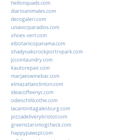
hellonquads.com
diarioanimales.com
decogaleri.com
unavozparadios.com
shoes-vert.com
elbotanicopanama.com
shadyoaksrockportrvpark.com
jccoinlaundry.com
kautorepair.com
marjaeswinebar.com
elmazatlanclinton.com
ideacoffeenyc.com
odieschillicothe.com
lacantinitagalesburg.com
pizzadeliverybristol.com
greenstarsmogcheck.com
happypawspl.com