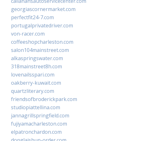
callahansautoservicecenter.com
georgiascornermarket.com
perfectfit24-7.com
portugalprivatedriver.com
von-racer.com
coffeeshopcharleston.com
salon104mainstreet.com
alkaspringswater.com
318mainstreet8h.com
lovenailsspari.com
oakberry-kuwait.com
quartzliterary.com
friendsofbroderickpark.com
studiopiattellina.com
jannagrillspringfield.com
fujiyamacharleston.com
elpatronchardon.com
donglaishun-order.com