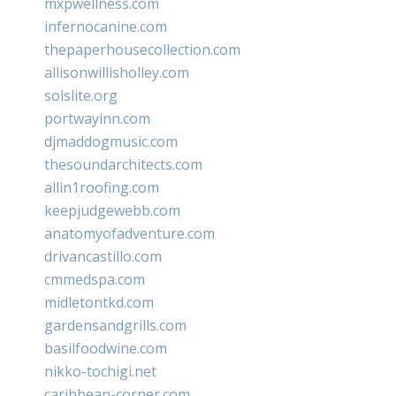
mxpwellness.com
infernocanine.com
thepaperhousecollection.com
allisonwillisholley.com
solslite.org
portwayinn.com
djmaddogmusic.com
thesoundarchitects.com
allin1roofing.com
keepjudgewebb.com
anatomyofadventure.com
drivancastillo.com
cmmedspa.com
midletontkd.com
gardensandgrills.com
basilfoodwine.com
nikko-tochigi.net
caribbean-corner.com