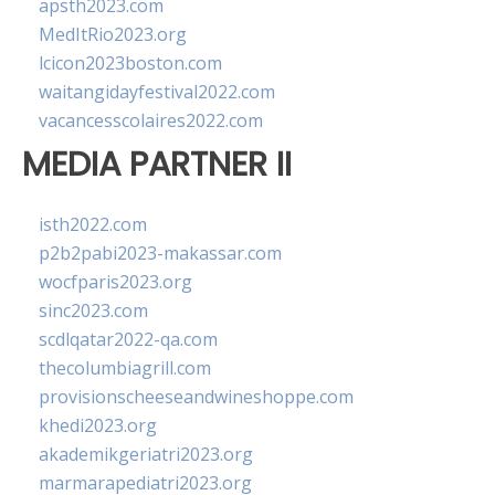
apsth2023.com
MedItRio2023.org
lcicon2023boston.com
waitangidayfestival2022.com
vacancesscolaires2022.com
MEDIA PARTNER II
isth2022.com
p2b2pabi2023-makassar.com
wocfparis2023.org
sinc2023.com
scdlqatar2022-qa.com
thecolumbiagrill.com
provisionscheeseandwineshoppe.com
khedi2023.org
akademikgeriatri2023.org
marmarapediatri2023.org