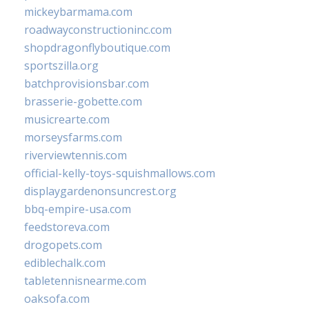
mickeybarmama.com
roadwayconstructioninc.com
shopdragonflyboutique.com
sportszilla.org
batchprovisionsbar.com
brasserie-gobette.com
musicrearte.com
morseysfarms.com
riverviewtennis.com
official-kelly-toys-squishmallows.com
displaygardenonsuncrest.org
bbq-empire-usa.com
feedstoreva.com
drogopets.com
ediblechalk.com
tabletennisnearme.com
oaksofa.com