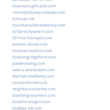
bluemoongiftcards.com
rivercitysteampunkexpo.com
kchoops.net
mountainsideskateshop.com
kirtlandcitytavern.com
301nutritionspot.com
ammos-stores.com
loceanecreations.com
birdsongridgefarm.com
joiedevivblog.com
valera-amsterdam.com
libertybrandhemp.com
norwoodinnwi.com
neighboursmarket.com
blackanguscareers.com
bolesfororegon.com
bodega-ole.com