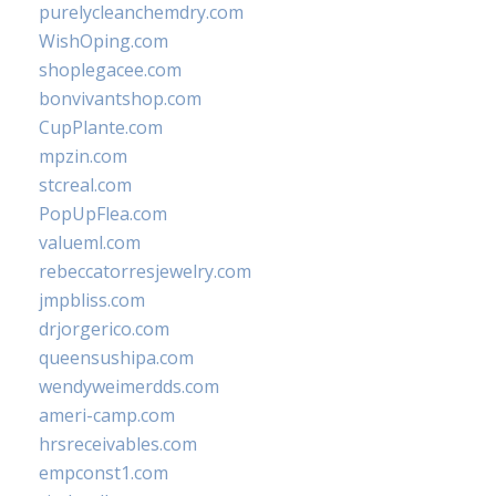
purelycleanchemdry.com
WishOping.com
shoplegacee.com
bonvivantshop.com
CupPlante.com
mpzin.com
stcreal.com
PopUpFlea.com
valueml.com
rebeccatorresjewelry.com
jmpbliss.com
drjorgerico.com
queensushipa.com
wendyweimerdds.com
ameri-camp.com
hrsreceivables.com
empconst1.com