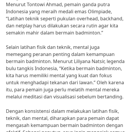
Menurut Tontowi Ahmad, pemain ganda putra
Indonesia yang meraih medali emas Olimpiade,
“Latihan teknik seperti pukulan overhead, backhand,
dan netplay harus dilakukan secara rutin agar kita
semakin mahir dalam bermain badminton.”
Selain latihan fisik dan teknik, mental juga
memegang peranan penting dalam kemampuan
bermain badminton. Menurut Liliyana Natsir, legenda
bulu tangkis Indonesia, “Ketika bermain badminton,
kita harus memiliki mental yang kuat dan fokus
untuk menghadapi tekanan dari lawan.” Oleh karena
itu, para pemain juga perlu melatih mental mereka
melalui meditasi dan visualisasi sebelum bertanding.
Dengan konsistensi dalam melakukan latihan fisik,
teknik, dan mental, diharapkan para pemain dapat
mengasah kemampuan bermain badminton dengan