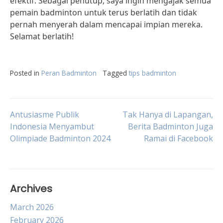
efektif. Sebagai penutup, saya ingin mengajak semua
pemain badminton untuk terus berlatih dan tidak
pernah menyerah dalam mencapai impian mereka.
Selamat berlatih!
Posted in
Peran Badminton
Tagged
tips badminton
Post
Antusiasme Publik
Tak Hanya di Lapangan,
Indonesia Menyambut
Berita Badminton Juga
Olimpiade Badminton 2024
Ramai di Facebook
navigation
Archives
March 2026
February 2026