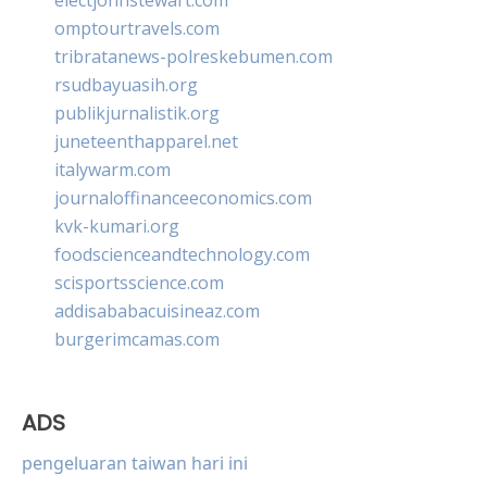
omptourtravels.com
tribratanews-polreskebumen.com
rsudbayuasih.org
publikjurnalistik.org
juneteenthapparel.net
italywarm.com
journaloffinanceeconomics.com
kvk-kumari.org
foodscienceandtechnology.com
scisportsscience.com
addisababacuisineaz.com
burgerimcamas.com
ADS
pengeluaran taiwan hari ini