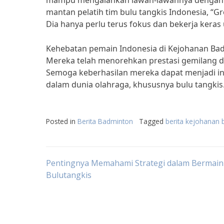
mampu mengalahkan lawan-lawannya dengan sk
mantan pelatih tim bulu tangkis Indonesia, “G
Dia hanya perlu terus fokus dan bekerja keras
Kehebatan pemain Indonesia di Kejohanan Bad
Mereka telah menorehkan prestasi gemilang 
Semoga keberhasilan mereka dapat menjadi ins
dalam dunia olahraga, khususnya bulu tangkis
Posted in
Berita Badminton
Tagged
berita kejohanan 
Post
Pentingnya Memahami Strategi dalam Bermain
Bulutangkis
navigation