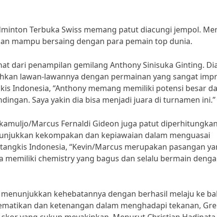
dminton Terbuka Swiss memang patut diacungi jempol. Me
dan mampu bersaing dengan para pemain top dunia.
ihat dari penampilan gemilang Anthony Sinisuka Ginting. Di
lahkan lawan-lawannya dengan permainan yang sangat impre
gkis Indonesia, “Anthony memang memiliki potensi besar d
dingan. Saya yakin dia bisa menjadi juara di turnamen ini.”
ukamuljo/Marcus Fernaldi Gideon juga patut diperhitungkan
enunjukkan kekompakan dan kepiawaian dalam menguasai
u tangkis Indonesia, “Kevin/Marcus merupakan pasangan y
ka memiliki chemistry yang bagus dan selalu bermain deng
ga menunjukkan kehebatannya dengan berhasil melaju ke b
matikan dan ketenangan dalam menghadapi tekanan, Gre