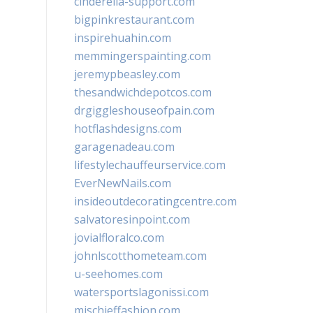
cinderella-support.com
bigpinkrestaurant.com
inspirehuahin.com
memmingerspainting.com
jeremypbeasley.com
thesandwichdepotcos.com
drgiggleshouseofpain.com
hotflashdesigns.com
garagenadeau.com
lifestylechauffeurservice.com
EverNewNails.com
insideoutdecoratingcentre.com
salvatoresinpoint.com
jovialfloralco.com
johnlscotthometeam.com
u-seehomes.com
watersportslagonissi.com
mischieffashion.com