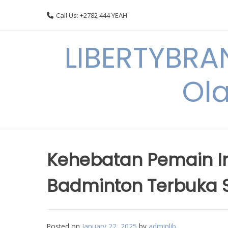
Skip
Call Us: +2782 444 YEAH
to
content
LIBERTYBRA
Ola
Kehebatan Pemain I
Badminton Terbuka 
Posted on
January 22, 2025
by
adminlib