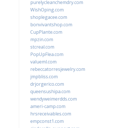
purelycleanchemdry.com
WishOping.com
shoplegacee.com
bonvivantshop.com
CupPlante.com
mpzin.com
stcreal.com
PopUpFlea.com
valueml.com
rebeccatorresjewelry.com
jmpbliss.com
drjorgerico.com
queensushipa.com
wendyweimerdds.com
ameri-camp.com
hrsreceivables.com
empconst1.com