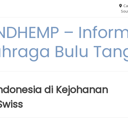
Ca
Sout
NDHEMP – Inform
hraga Bulu Tan
ndonesia di Kejohanan
Swiss