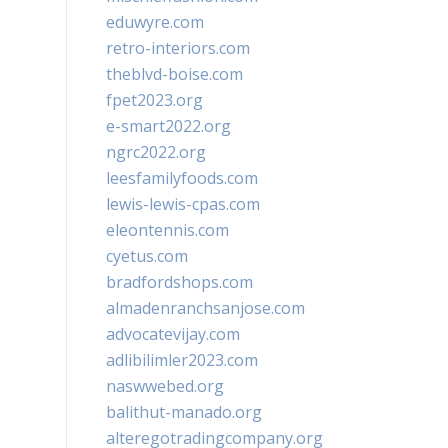
eduwyre.com
retro-interiors.com
theblvd-boise.com
fpet2023.org
e-smart2022.org
ngrc2022.org
leesfamilyfoods.com
lewis-lewis-cpas.com
eleontennis.com
cyetus.com
bradfordshops.com
almadenranchsanjose.com
advocatevijay.com
adlibilimler2023.com
naswwebed.org
balithut-manado.org
alteregotradingcompany.org