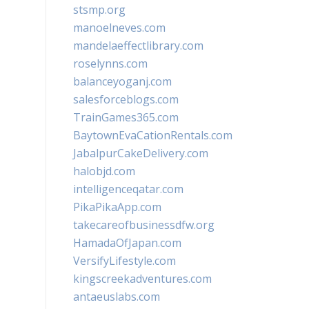
stsmp.org
manoelneves.com
mandelaeffectlibrary.com
roselynns.com
balanceyoganj.com
salesforceblogs.com
TrainGames365.com
BaytownEvaCationRentals.com
JabalpurCakeDelivery.com
halobjd.com
intelligenceqatar.com
PikaPikaApp.com
takecareofbusinessdfw.org
HamadaOfJapan.com
VersifyLifestyle.com
kingscreekadventures.com
antaeuslabs.com