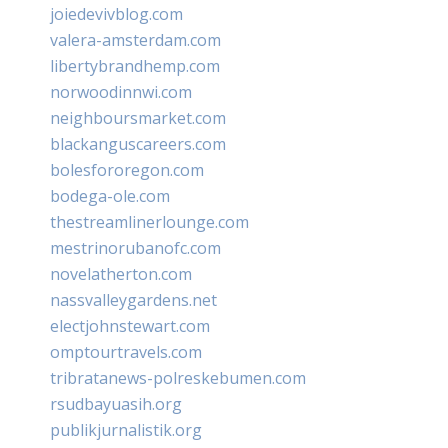
joiedevivblog.com
valera-amsterdam.com
libertybrandhemp.com
norwoodinnwi.com
neighboursmarket.com
blackanguscareers.com
bolesfororegon.com
bodega-ole.com
thestreamlinerlounge.com
mestrinorubanofc.com
novelatherton.com
nassvalleygardens.net
electjohnstewart.com
omptourtravels.com
tribratanews-polreskebumen.com
rsudbayuasih.org
publikjurnalistik.org