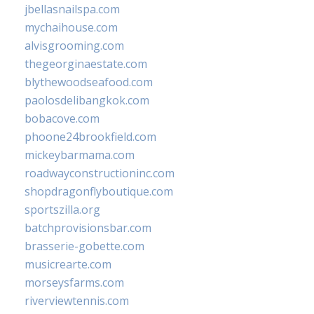
jbellasnailspa.com
mychaihouse.com
alvisgrooming.com
thegeorginaestate.com
blythewoodseafood.com
paolosdelibangkok.com
bobacove.com
phoone24brookfield.com
mickeybarmama.com
roadwayconstructioninc.com
shopdragonflyboutique.com
sportszilla.org
batchprovisionsbar.com
brasserie-gobette.com
musicrearte.com
morseysfarms.com
riverviewtennis.com