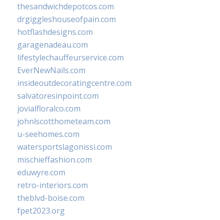
thesandwichdepotcos.com
drgiggleshouseofpain.com
hotflashdesigns.com
garagenadeau.com
lifestylechauffeurservice.com
EverNewNails.com
insideoutdecoratingcentre.com
salvatoresinpoint.com
jovialfloralco.com
johnlscotthometeam.com
u-seehomes.com
watersportslagonissi.com
mischieffashion.com
eduwyre.com
retro-interiors.com
theblvd-boise.com
fpet2023.org