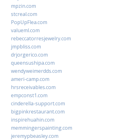
mpzin.com
stcreal.com
PopUpFlea.com
valueml.com
rebeccatorresjewelry.com
jmpbliss.com
drjorgerico.com
queensushipa.com
wendyweimerdds.com
ameri-camp.com
hrsreceivables.com
empconst1.com
cinderella-support.com
bigpinkrestaurant.com
inspirehuahin.com
memmingerspainting.com
jeremypbeasley.com