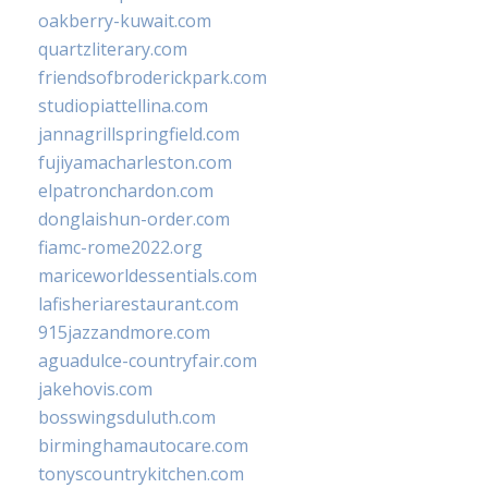
oakberry-kuwait.com
quartzliterary.com
friendsofbroderickpark.com
studiopiattellina.com
jannagrillspringfield.com
fujiyamacharleston.com
elpatronchardon.com
donglaishun-order.com
fiamc-rome2022.org
mariceworldessentials.com
lafisheriarestaurant.com
915jazzandmore.com
aguadulce-countryfair.com
jakehovis.com
bosswingsduluth.com
birminghamautocare.com
tonyscountrykitchen.com