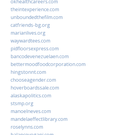
okhealthcareers.com
theintexperience.com
unboundedthefilm.com
catfriends-bg.org
marianlives.org
waywardtees.com
pidfloorsexpress.com
bancodevenezuelaen.com
bettermoodfoodcorporation.com
hingstonnt.com
chooseagender.com
hoverboardssale.com
alaskapolitics.com
stsmp.org
manoelneves.com
mandelaeffectlibrary.com
roselynns.com
balanceyoganj.com