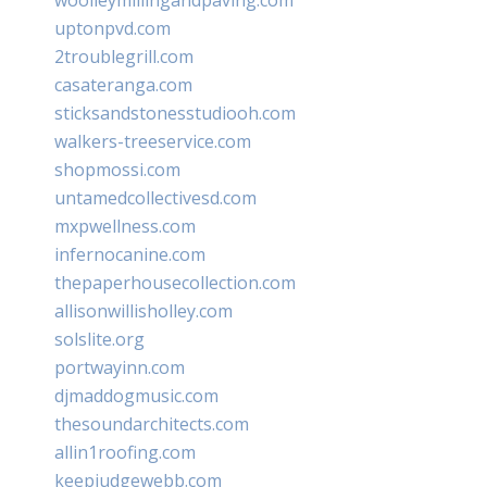
uptonpvd.com
2troublegrill.com
casateranga.com
sticksandstonesstudiooh.com
walkers-treeservice.com
shopmossi.com
untamedcollectivesd.com
mxpwellness.com
infernocanine.com
thepaperhousecollection.com
allisonwillisholley.com
solslite.org
portwayinn.com
djmaddogmusic.com
thesoundarchitects.com
allin1roofing.com
keepjudgewebb.com