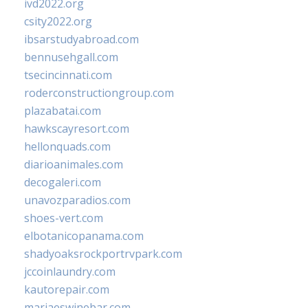
ivd2022.org
csity2022.org
ibsarstudyabroad.com
bennusehgall.com
tsecincinnati.com
roderconstructiongroup.com
plazabatai.com
hawkscayresort.com
hellonquads.com
diarioanimales.com
decogaleri.com
unavozparadios.com
shoes-vert.com
elbotanicopanama.com
shadyoaksrockportrvpark.com
jccoinlaundry.com
kautorepair.com
marjaeswinebar.com