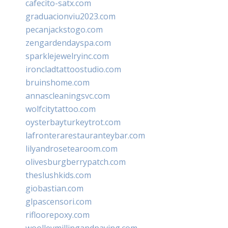
cafecito-satx.com
graduacionviu2023.com
pecanjackstogo.com
zengardendayspa.com
sparklejewelryinc.com
ironcladtattoostudio.com
bruinshome.com
annascleaningsvc.com
wolfcitytattoo.com
oysterbayturkeytrot.com
lafronterarestauranteybar.com
lilyandrosetearoom.com
olivesburgberrypatch.com
theslushkids.com
giobastian.com
glpascensori.com
rifloorepoxy.com
woolleymillingandpaving.com