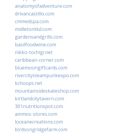
anatomyofadventure.com
drivancastillo.com
cmmedspa.com
midletontkd.com
gardensandgrills.com
basilfoodwine.com
nikko-tochigi.net
caribbean-corner.com
bluemoongiftcards.com
rivercitysteampunkexpo.com
kchoops.net
mountainsideskateshop.com
kirtlandcitytavern.com
301nutritionspot.com
ammos-stores.com
loceanecreations.com
birdsongridgefarm.com