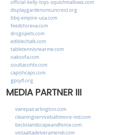
official-kelly-toys-squishmallows.com
displaygardenonsuncrest.org
bbq-empire-usa.com
feedstoreva.com
drogopets.com
ediblechalk.com
tabletennisnearme.com
oaksofa.com
soultacohtx.com
capishcaps.com
gpsyfl.org
MEDIA PARTNER III
vwrepairarlington.com
cleaningservicebaltimore-md.com
beckslandscapeandfence.com
vistaaltadelveramendi.com