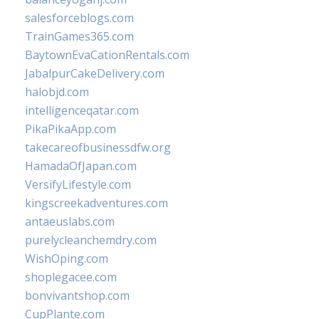
salesforceblogs.com
TrainGames365.com
BaytownEvaCationRentals.com
JabalpurCakeDelivery.com
halobjd.com
intelligenceqatar.com
PikaPikaApp.com
takecareofbusinessdfw.org
HamadaOfJapan.com
VersifyLifestyle.com
kingscreekadventures.com
antaeuslabs.com
purelycleanchemdry.com
WishOping.com
shoplegacee.com
bonvivantshop.com
CupPlante.com