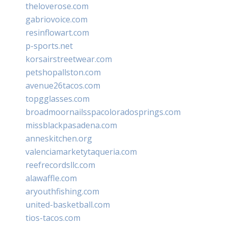
theloverose.com
gabriovoice.com
resinflowart.com
p-sports.net
korsairstreetwear.com
petshopallston.com
avenue26tacos.com
topgglasses.com
broadmoornailsspacoloradosprings.com
missblackpasadena.com
anneskitchen.org
valenciamarketytaqueria.com
reefrecordsllc.com
alawaffle.com
aryouthfishing.com
united-basketball.com
tios-tacos.com