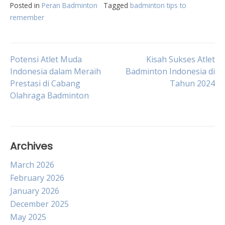
Posted in
Peran Badminton
Tagged
badminton tips to
remember
Post
Potensi Atlet Muda
Kisah Sukses Atlet
Indonesia dalam Meraih
Badminton Indonesia di
Prestasi di Cabang
Tahun 2024
navigation
Olahraga Badminton
Archives
March 2026
February 2026
January 2026
December 2025
May 2025