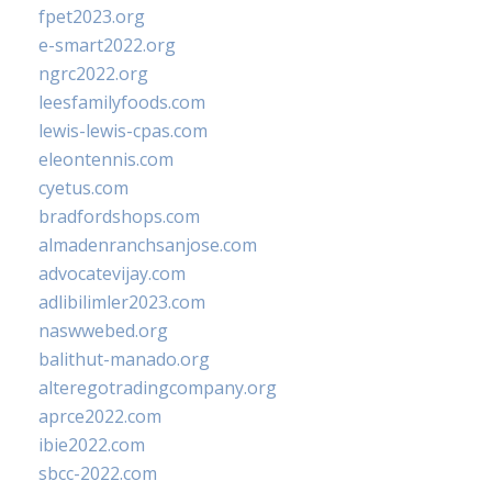
fpet2023.org
e-smart2022.org
ngrc2022.org
leesfamilyfoods.com
lewis-lewis-cpas.com
eleontennis.com
cyetus.com
bradfordshops.com
almadenranchsanjose.com
advocatevijay.com
adlibilimler2023.com
naswwebed.org
balithut-manado.org
alteregotradingcompany.org
aprce2022.com
ibie2022.com
sbcc-2022.com