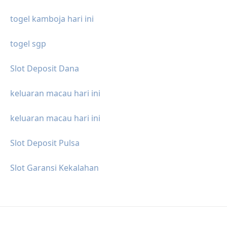
togel kamboja hari ini
togel sgp
Slot Deposit Dana
keluaran macau hari ini
keluaran macau hari ini
Slot Deposit Pulsa
Slot Garansi Kekalahan