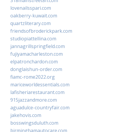
318mainstreet8h.com
lovenailsspari.com
oakberry-kuwait.com
quartzliterary.com
friendsofbroderickpark.com
studiopiattellina.com
jannagrillspringfield.com
fujiyamacharleston.com
elpatronchardon.com
donglaishun-order.com
fiamc-rome2022.org
mariceworldessentials.com
lafisheriarestaurant.com
915jazzandmore.com
aguadulce-countryfair.com
jakehovis.com
bosswingsduluth.com
birminghamautocare.com