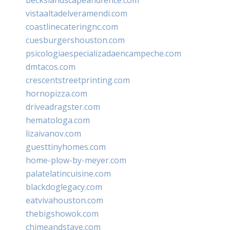
vistaaltadelveramendi.com
coastlinecateringnc.com
cuesburgershouston.com
psicologiaespecializadaencampeche.com
dmtacos.com
crescentstreetprinting.com
hornopizza.com
driveadragster.com
hematologa.com
lizaivanov.com
guesttinyhomes.com
home-plow-by-meyer.com
palatelatincuisine.com
blackdoglegacy.com
eatvivahouston.com
thebigshowok.com
chimeandstave.com