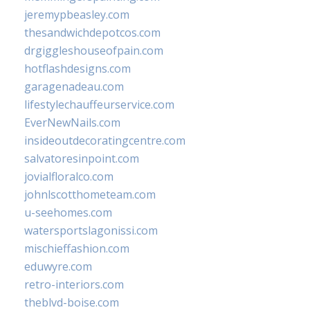
jeremypbeasley.com
thesandwichdepotcos.com
drgiggleshouseofpain.com
hotflashdesigns.com
garagenadeau.com
lifestylechauffeurservice.com
EverNewNails.com
insideoutdecoratingcentre.com
salvatoresinpoint.com
jovialfloralco.com
johnlscotthometeam.com
u-seehomes.com
watersportslagonissi.com
mischieffashion.com
eduwyre.com
retro-interiors.com
theblvd-boise.com