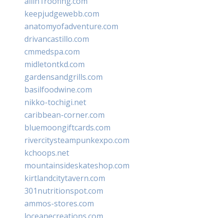
allin1roofing.com
keepjudgewebb.com
anatomyofadventure.com
drivancastillo.com
cmmedspa.com
midletontkd.com
gardensandgrills.com
basilfoodwine.com
nikko-tochigi.net
caribbean-corner.com
bluemoongiftcards.com
rivercitysteampunkexpo.com
kchoops.net
mountainsideskateshop.com
kirtlandcitytavern.com
301nutritionspot.com
ammos-stores.com
loceanecreations.com