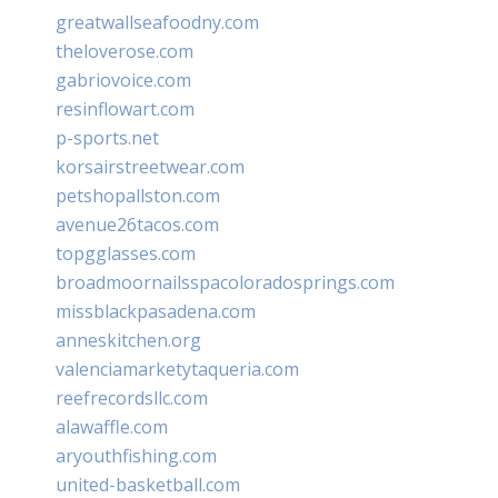
greatwallseafoodny.com
theloverose.com
gabriovoice.com
resinflowart.com
p-sports.net
korsairstreetwear.com
petshopallston.com
avenue26tacos.com
topgglasses.com
broadmoornailsspacoloradosprings.com
missblackpasadena.com
anneskitchen.org
valenciamarketytaqueria.com
reefrecordsllc.com
alawaffle.com
aryouthfishing.com
united-basketball.com