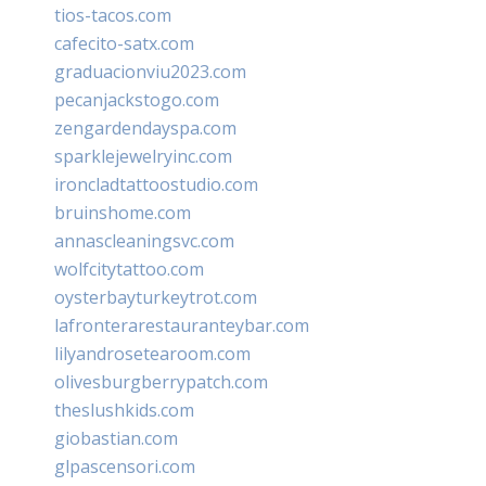
tios-tacos.com
cafecito-satx.com
graduacionviu2023.com
pecanjackstogo.com
zengardendayspa.com
sparklejewelryinc.com
ironcladtattoostudio.com
bruinshome.com
annascleaningsvc.com
wolfcitytattoo.com
oysterbayturkeytrot.com
lafronterarestauranteybar.com
lilyandrosetearoom.com
olivesburgberrypatch.com
theslushkids.com
giobastian.com
glpascensori.com