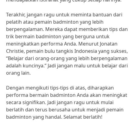
Terakhir, jangan ragu untuk meminta bantuan dari
pelatih atau pemain badminton yang lebih
berpengalaman. Mereka dapat memberikan tips dan
trik bermain badminton yang berguna untuk
meningkatkan performa Anda. Menurut Jonatan
Christie, pemain bulu tangkis Indonesia yang sukses,
“Belajar dari orang-orang yang lebih berpengalaman
adalah kuncinya.” Jadi jangan malu untuk belajar dari
orang lain.
Dengan mengikuti tips-tips di atas, diharapkan
performa bermain badminton Anda akan meningkat
secara signifikan. Jadi jangan ragu untuk mulai
berlatih dan terus berusaha untuk menjadi pemain
badminton yang handal. Selamat berlatih!