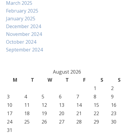
March 2025
February 2025
January 2025
December 2024
November 2024
October 2024
September 2024
August 2026
M
T
W
T
F
S
S
1
2
3
4
5
6
7
8
9
10
11
12
13
14
15
16
17
18
19
20
21
22
23
24
25
26
27
28
29
30
31