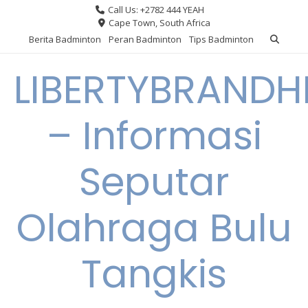
Skip
Call Us: +2782 444 YEAH
to
Cape Town, South Africa
content
Berita Badminton
Peran Badminton
Tips Badminton
LIBERTYBRAND
– Informasi
Seputar
Olahraga Bulu
Tangkis