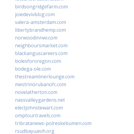
birdsongridgefarm.com
joiedevivblog.com
valera-amsterdam.com
libertybrandhemp.com
norwoodinnwi.com
neighboursmarket.com
blackanguscareers.com
bolesfororegon.com
bodega-ole.com
thestreamlinerlounge.com
mestrinorubanofc.com
novelatherton.com
nassvalleygardens.net
electjohnstewart.com
omptourtravels.com
tribratanews-polreskebumen.com
rsudbayuasih.org