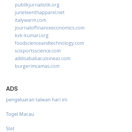
publikjurnalistik.org
juneteenthapparel.net
italywarm.com
journaloffinanceeconomics.com
kvk-kumari.org
foodscienceandtechnology.com
scisportsscience.com
addisababacuisineaz.com
burgerimcamas.com
ADS
pengeluaran taiwan hari ini
Togel Macau
Slot