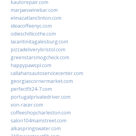
kautorepair.com
marjaeswinebar.com
elmazatlanclinton.com
ideacoffeenyc.com
odieschillicothe.com
lacantinitagalesburg.com
pizzadeliverybristol.com
greenstarsmogcheck.com
happypawspl.com
callahansautoservicecenter.com
georgiascornermarket.com
perfectfit24-7.com
portugalprivatedriver.com
von-racer.com
coffeeshopcharleston.com
salon104mainstreet.com
alkaspringswater.com