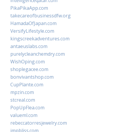
intelligenceqatar.com
PikaPikaApp.com
takecareofbusinessdfw.org
HamadaOfJapan.com
VersifyLifestyle.com
kingscreekadventures.com
antaeuslabs.com
purelycleanchemdry.com
WishOping.com
shoplegacee.com
bonvivantshop.com
CupPlante.com
mpzin.com
stcreal.com
PopUpFlea.com
valueml.com
rebeccatorresjewelry.com
jmpbliss.com