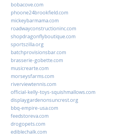
bobacove.com
phoone24brookfield.com
mickeybarmama.com
roadwayconstructioninc.com
shopdragonflyboutique.com
sportszilla.org
batchprovisionsbar.com
brasserie-gobette.com
musicrearte.com
morseysfarms.com
riverviewtennis.com
official-kelly-toys-squishmallows.com
displaygardenonsuncrest.org
bbq-empire-usa.com
feedstoreva.com
drogopets.com
ediblechalk.com