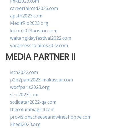
imkl2023.com
careerfaircsd2023.com
apsth2023.com
MedItRio2023.org
lcicon2023boston.com
waitangidayfestival2022.com
vacancesscolaires2022.com
MEDIA PARTNER II
isth2022.com
p2b2pabi2023-makassar.com
wocfparis2023.org
sinc2023.com
scdlqatar2022-qa.com
thecolumbiagrill.com
provisionscheeseandwineshoppe.com
khedi2023.org