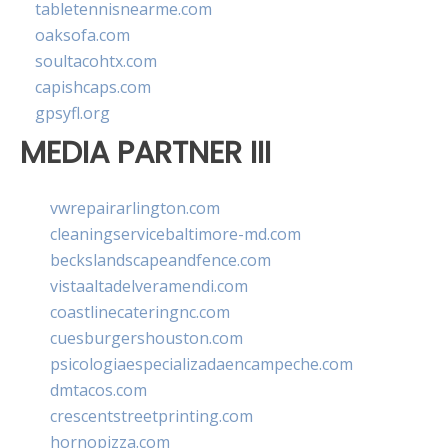
tabletennisnearme.com
oaksofa.com
soultacohtx.com
capishcaps.com
gpsyfl.org
MEDIA PARTNER III
vwrepairarlington.com
cleaningservicebaltimore-md.com
beckslandscapeandfence.com
vistaaltadelveramendi.com
coastlinecateringnc.com
cuesburgershouston.com
psicologiaespecializadaencampeche.com
dmtacos.com
crescentstreetprinting.com
hornopizza.com