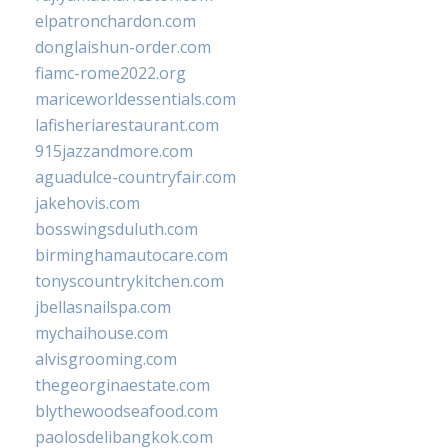
elpatronchardon.com
donglaishun-order.com
fiamc-rome2022.org
mariceworldessentials.com
lafisheriarestaurant.com
915jazzandmore.com
aguadulce-countryfair.com
jakehovis.com
bosswingsduluth.com
birminghamautocare.com
tonyscountrykitchen.com
jbellasnailspa.com
mychaihouse.com
alvisgrooming.com
thegeorginaestate.com
blythewoodseafood.com
paolosdelibangkok.com