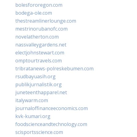
bolesfororegon.com
bodega-ole.com
thestreamlinerlounge.com
mestrinorubanofc.com
novelatherton.com
nassvalleygardens.net
electjohnstewart.com
omptourtravels.com
tribratanews-polreskebumen.com
rsudbayuasih.org
publikjurnalistik.org
juneteenthapparel.net
italywarm.com
journaloffinanceeconomics.com
kvk-kumari.org
foodscienceandtechnology.com
scisportsscience.com