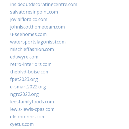
insideoutdecoratingcentre.com
salvatoresinpoint.com
jovialfloralco.com
johnlscotthometeam.com
u-seehomes.com
watersportslagonissi.com
mischieffashion.com
eduwyre.com
retro-interiors.com
theblvd-boise.com
fpet2023.org
e-smart2022.org
ngrc2022.org
leesfamilyfoods.com
lewis-lewis-cpas.com
eleontennis.com
cyetus.com