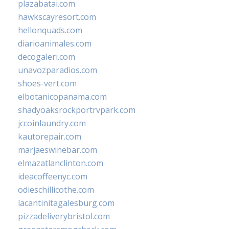
plazabatai.com
hawkscayresort.com
hellonquads.com
diarioanimales.com
decogaleri.com
unavozparadios.com
shoes-vert.com
elbotanicopanama.com
shadyoaksrockportrvpark.com
jccoinlaundry.com
kautorepair.com
marjaeswinebar.com
elmazatlanclinton.com
ideacoffeenyc.com
odieschillicothe.com
lacantinitagalesburg.com
pizzadeliverybristol.com