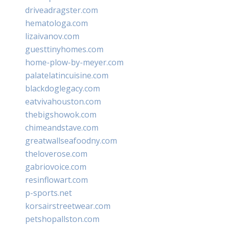
driveadragster.com
hematologa.com
lizaivanov.com
guesttinyhomes.com
home-plow-by-meyer.com
palatelatincuisine.com
blackdoglegacy.com
eatvivahouston.com
thebigshowok.com
chimeandstave.com
greatwallseafoodny.com
theloverose.com
gabriovoice.com
resinflowart.com
p-sports.net
korsairstreetwear.com
petshopallston.com