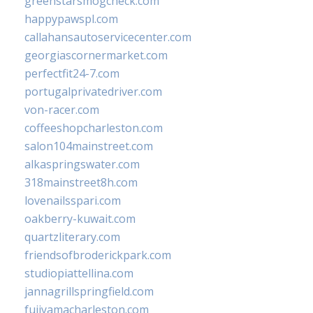
greenstarsmogcheck.com
happypawspl.com
callahansautoservicecenter.com
georgiascornermarket.com
perfectfit24-7.com
portugalprivatedriver.com
von-racer.com
coffeeshopcharleston.com
salon104mainstreet.com
alkaspringswater.com
318mainstreet8h.com
lovenailsspari.com
oakberry-kuwait.com
quartzliterary.com
friendsofbroderickpark.com
studiopiattellina.com
jannagrillspringfield.com
fujiyamacharleston.com