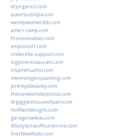
drjorgerico.com
queensushipa.com
wendyweimerdds.com
ameri-camp.com
hrsreceivables.com
empconst1.com
cinderella-support.com
bigpinkrestaurant.com
inspirehuahin.com
memmingerspainting.com
jeremypbeasley.com
thesandwichdepotcos.com
drgiggleshouseofpain.com
hotflashdesigns.com
garagenadeau.com
lifestylechauffeurservice.com
EverNewNails.com