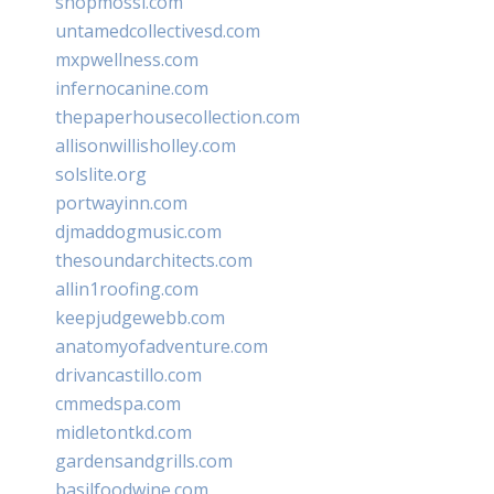
shopmossi.com
untamedcollectivesd.com
mxpwellness.com
infernocanine.com
thepaperhousecollection.com
allisonwillisholley.com
solslite.org
portwayinn.com
djmaddogmusic.com
thesoundarchitects.com
allin1roofing.com
keepjudgewebb.com
anatomyofadventure.com
drivancastillo.com
cmmedspa.com
midletontkd.com
gardensandgrills.com
basilfoodwine.com