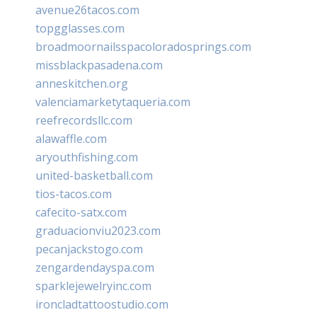
avenue26tacos.com
topgglasses.com
broadmoornailsspacoloradosprings.com
missblackpasadena.com
anneskitchen.org
valenciamarketytaqueria.com
reefrecordsllc.com
alawaffle.com
aryouthfishing.com
united-basketball.com
tios-tacos.com
cafecito-satx.com
graduacionviu2023.com
pecanjackstogo.com
zengardendayspa.com
sparklejewelryinc.com
ironcladtattoostudio.com