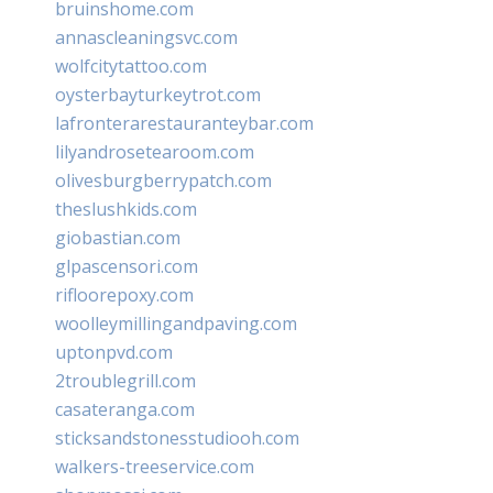
bruinshome.com
annascleaningsvc.com
wolfcitytattoo.com
oysterbayturkeytrot.com
lafronterarestauranteybar.com
lilyandrosetearoom.com
olivesburgberrypatch.com
theslushkids.com
giobastian.com
glpascensori.com
rifloorepoxy.com
woolleymillingandpaving.com
uptonpvd.com
2troublegrill.com
casateranga.com
sticksandstonesstudiooh.com
walkers-treeservice.com