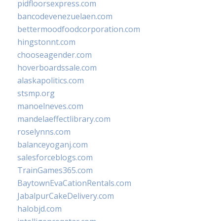
pidfloorsexpress.com
bancodevenezuelaen.com
bettermoodfoodcorporation.com
hingstonnt.com
chooseagender.com
hoverboardssale.com
alaskapolitics.com
stsmp.org
manoelneves.com
mandelaeffectlibrary.com
roselynns.com
balanceyoganj.com
salesforceblogs.com
TrainGames365.com
BaytownEvaCationRentals.com
JabalpurCakeDelivery.com
halobjd.com