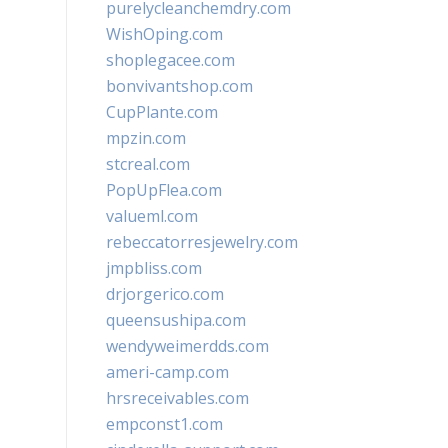
purelycleanchemdry.com
WishOping.com
shoplegacee.com
bonvivantshop.com
CupPlante.com
mpzin.com
stcreal.com
PopUpFlea.com
valueml.com
rebeccatorresjewelry.com
jmpbliss.com
drjorgerico.com
queensushipa.com
wendyweimerdds.com
ameri-camp.com
hrsreceivables.com
empconst1.com