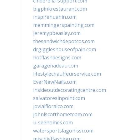
cinderella-support.com
bigpinkrestaurant.com
inspirehuahin.com
memmingerspainting.com
jeremypbeasley.com
thesandwichdepotcos.com
drgiggleshouseofpain.com
hotflashdesigns.com
garagenadeau.com
lifestylechauffeurservice.com
EverNewNails.com
insideoutdecoratingcentre.com
salvatoresinpoint.com
jovialfloralco.com
johnlscotthometeam.com
u-seehomes.com
watersportslagonissi.com
mischieffashion.com