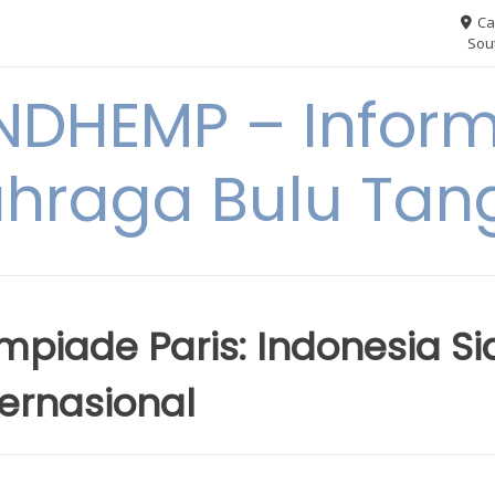
Ca
Sout
NDHEMP – Inform
hraga Bulu Tan
mpiade Paris: Indonesia Si
ternasional