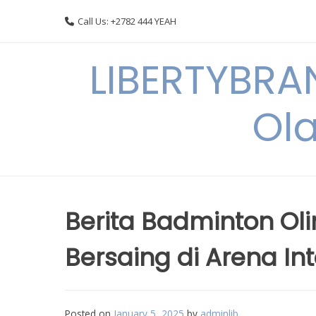
Skip
Call Us: +2782 444 YEAH
to
content
LIBERTYBRA
Ola
Berita Badminton Oli
Bersaing di Arena In
Posted on
January 5, 2025
by
adminlib