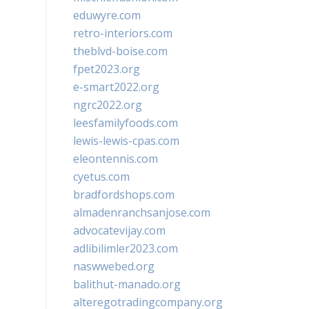
eduwyre.com
retro-interiors.com
theblvd-boise.com
fpet2023.org
e-smart2022.org
ngrc2022.org
leesfamilyfoods.com
lewis-lewis-cpas.com
eleontennis.com
cyetus.com
bradfordshops.com
almadenranchsanjose.com
advocatevijay.com
adlibilimler2023.com
naswwebed.org
balithut-manado.org
alteregotradingcompany.org