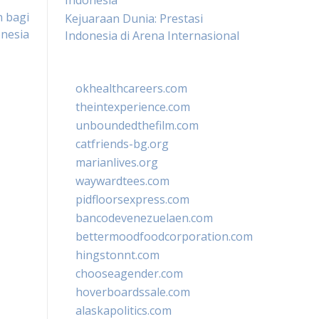
Indonesia
n bagi
Kejuaraan Dunia: Prestasi
nesia
Indonesia di Arena Internasional
okhealthcareers.com
theintexperience.com
unboundedthefilm.com
catfriends-bg.org
marianlives.org
waywardtees.com
pidfloorsexpress.com
bancodevenezuelaen.com
bettermoodfoodcorporation.com
hingstonnt.com
chooseagender.com
hoverboardssale.com
alaskapolitics.com