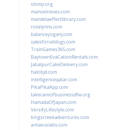
stsmp.org
manoelneves.com
mandelaeffectlibrary.com
roselynns.com
balanceyoganj.com
salesforceblogs.com
TrainGames365.com
BaytownEvaCationRentals.com
JabalpurCakeDelivery.com
halobjd.com
intelligenceqatar.com
PikaPikaApp.com
takecareofbusinessdfw.org
HamadaOfJapan.com
VersifyLifestyle.com
kingscreekadventures.com
antaeuslabs.com