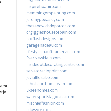
bigpinkrestaurant.com
h
inspirehuahin.com
memmingerspainting.com
jeremypbeasley.com
thesandwichdepotcos.com
drgiggleshouseofpain.com
hotflashdesigns.com
garagenadeau.com
lifestylechauffeurservice.com
EverNewNails.com
insideoutdecoratingcentre.com
salvatoresinpoint.com
jovialfloralco.com
johnlscotthometeam.com
 kamu
u-seehomes.com
erja
watersportslagonissi.com
mischieffashion.com
eduwyre.com
,