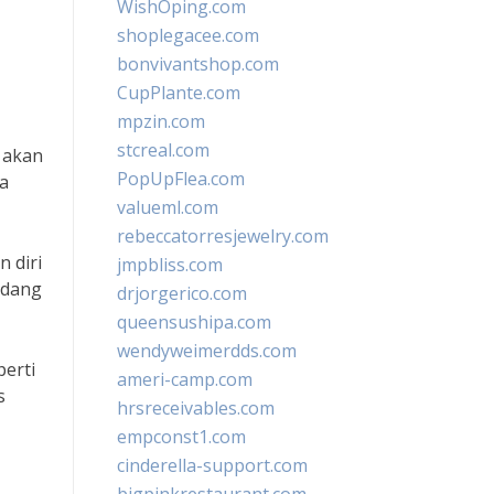
WishOping.com
shoplegacee.com
bonvivantshop.com
CupPlante.com
mpzin.com
stcreal.com
 akan
PopUpFlea.com
a
valueml.com
rebeccatorresjewelry.com
 diri
jmpbliss.com
edang
drjorgerico.com
queensushipa.com
wendyweimerdds.com
perti
ameri-camp.com
s
hrsreceivables.com
empconst1.com
cinderella-support.com