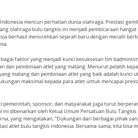
Indonesia mencuri perhatian dunia olahraga. Prestasi gemi
bang olahraga bulu tangkis ini menjadi pembicaraan hangat 
esia berhasil menorehkan sejarah baru dengan meraih berb
nia.
rbagai faktor yang menjadi kunci kesuksesan tim badminto
pan dan pembinaan atlet yang matang. Menurut pelatih kepa
 yang matang dan pembinaan atlet yang baik adalah kunci 
dukungan maksimal kepada para atlet untuk mencapai prest
rti pemerintah, sponsor, dan masyarakat juga turut berpera
l ini dibenarkan oleh Ketua Umum Persatuan Bulu Tangkis
urna, yang mengatakan, “Dukungan dari berbagai pihak san
si atlet bulu tangkis Indonesia. Bersama-sama, kita bisa 