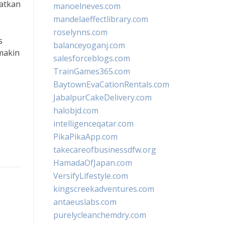
katkan
manoelneves.com
mandelaeffectlibrary.com
roselynns.com
s
balanceyoganj.com
makin
salesforceblogs.com
TrainGames365.com
BaytownEvaCationRentals.com
JabalpurCakeDelivery.com
halobjd.com
intelligenceqatar.com
PikaPikaApp.com
takecareofbusinessdfw.org
HamadaOfJapan.com
VersifyLifestyle.com
kingscreekadventures.com
antaeuslabs.com
purelycleanchemdry.com