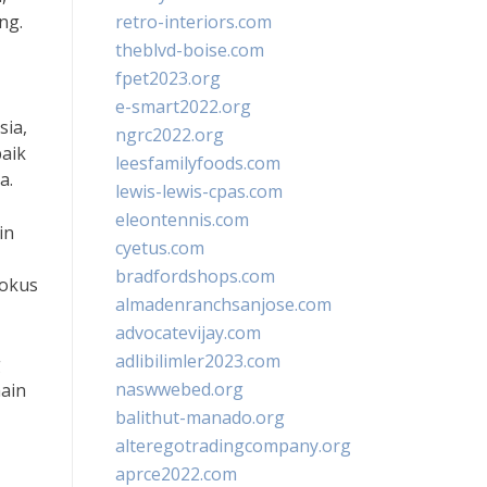
ng.
retro-interiors.com
theblvd-boise.com
fpet2023.org
e-smart2022.org
sia,
ngrc2022.org
aik
leesfamilyfoods.com
a.
lewis-lewis-cpas.com
eleontennis.com
in
cyetus.com
bradfordshops.com
fokus
almadenranchsanjose.com
advocatevijay.com
adlibilimler2023.com
g
naswwebed.org
main
balithut-manado.org
alteregotradingcompany.org
aprce2022.com