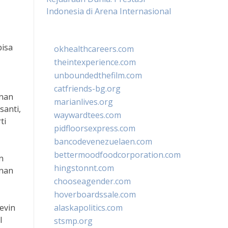
Indonesia di Arena Internasional
bisa
okhealthcareers.com
theintexperience.com
unboundedthefilm.com
catfriends-bg.org
inan
marianlives.org
santi,
waywardtees.com
ti
pidfloorsexpress.com
bancodevenezuelaen.com
bettermoodfoodcorporation.com
n
hingstonnt.com
inan
chooseagender.com
hoverboardssale.com
evin
alaskapolitics.com
l
stsmp.org