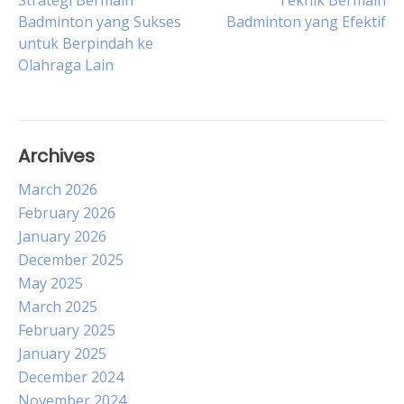
Post
Strategi Bermain
Teknik Bermain
Badminton yang Sukses
Badminton yang Efektif
untuk Berpindah ke
navigation
Olahraga Lain
Archives
March 2026
February 2026
January 2026
December 2025
May 2025
March 2025
February 2025
January 2025
December 2024
November 2024