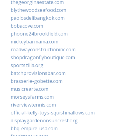
thegeorginaestate.com
blythewoodseafood.com
paolosdelibangkok.com
bobacove.com
phoone24brookfield.com
mickeybarmama.com
roadwayconstructioninc.com
shopdragonflyboutique.com
sportszilla.org
batchprovisionsbar.com
brasserie-gobette.com
musicrearte.com
morseysfarms.com
riverviewtennis.com
official-kelly-toys-squishmallows.com
displaygardenonsuncrest.org
bbq-empire-usa.com