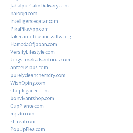
JabalpurCakeDelivery.com
halobjd.com
intelligenceqatar.com
PikaPikaApp.com
takecareofbusinessdfw.org
HamadaOfJapan.com
VersifyLifestyle.com
kingscreekadventures.com
antaeuslabs.com
purelycleanchemdry.com
WishOping.com
shoplegacee.com
bonvivantshop.com
CupPlante.com
mpzin.com
stcreal.com
PopUpFlea.com