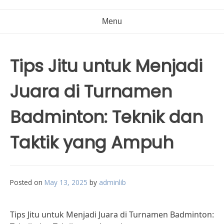
Menu
Tips Jitu untuk Menjadi
Juara di Turnamen
Badminton: Teknik dan
Taktik yang Ampuh
Posted on
May 13, 2025
by
adminlib
Tips Jitu untuk Menjadi Juara di Turnamen Badminton: