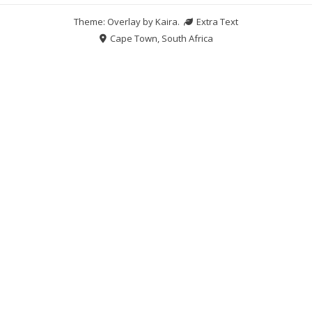
Theme: Overlay by
Kaira
.
Extra Text
Cape Town, South Africa