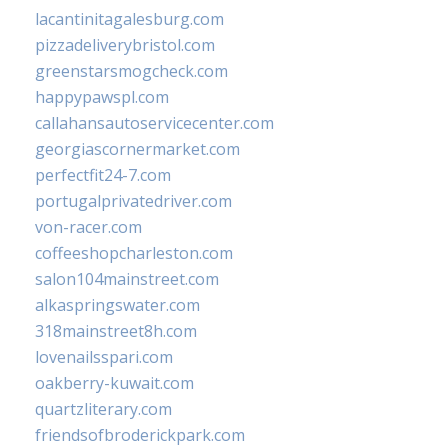
lacantinitagalesburg.com
pizzadeliverybristol.com
greenstarsmogcheck.com
happypawspl.com
callahansautoservicecenter.com
georgiascornermarket.com
perfectfit24-7.com
portugalprivatedriver.com
von-racer.com
coffeeshopcharleston.com
salon104mainstreet.com
alkaspringswater.com
318mainstreet8h.com
lovenailsspari.com
oakberry-kuwait.com
quartzliterary.com
friendsofbroderickpark.com