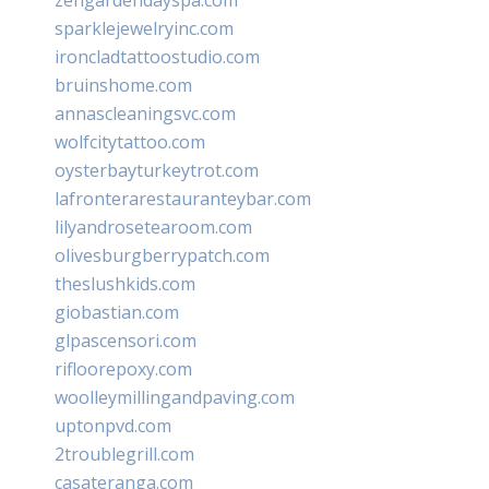
sparklejewelryinc.com
ironcladtattoostudio.com
bruinshome.com
annascleaningsvc.com
wolfcitytattoo.com
oysterbayturkeytrot.com
lafronterarestauranteybar.com
lilyandrosetearoom.com
olivesburgberrypatch.com
theslushkids.com
giobastian.com
glpascensori.com
rifloorepoxy.com
woolleymillingandpaving.com
uptonpvd.com
2troublegrill.com
casateranga.com