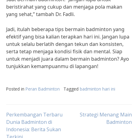
beristirahat yang cukup dan menjaga pola makan
yang sehat,” tambah Dr. Fadli.
Jadi, itulah beberapa tips bermain badminton yang
efektif yang bisa kalian terapkan hari ini. Jangan lupa
untuk selalu berlatih dengan tekun dan konsisten,
serta tetap menjaga kondisi fisik dan mental. Siap
untuk menjadi juara dalam bermain badminton? Ayo
tunjukkan kemampuanmu di lapangan!
Posted in
Peran Badminton
Tagged
badminton hari ini
Post
Perkembangan Terbaru
Strategi Menang Main
Dunia Badminton di
Badminton
Indonesia: Berita Sukan
navigation
Terkini