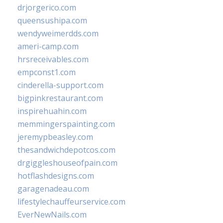
drjorgerico.com
queensushipa.com
wendyweimerdds.com
ameri-camp.com
hrsreceivables.com
empconst1.com
cinderella-support.com
bigpinkrestaurant.com
inspirehuahin.com
memmingerspainting.com
jeremypbeasley.com
thesandwichdepotcos.com
drgiggleshouseofpain.com
hotflashdesigns.com
garagenadeau.com
lifestylechauffeurservice.com
EverNewNails.com