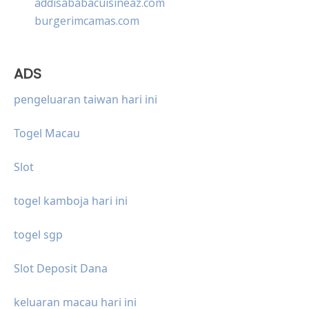
addisababacuisineaz.com
burgerimcamas.com
ADS
pengeluaran taiwan hari ini
Togel Macau
Slot
togel kamboja hari ini
togel sgp
Slot Deposit Dana
keluaran macau hari ini