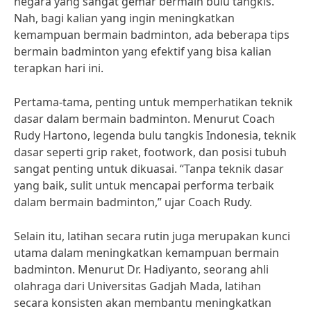
negara yang sangat gemar bermain bulu tangkis.
Nah, bagi kalian yang ingin meningkatkan
kemampuan bermain badminton, ada beberapa tips
bermain badminton yang efektif yang bisa kalian
terapkan hari ini.
Pertama-tama, penting untuk memperhatikan teknik
dasar dalam bermain badminton. Menurut Coach
Rudy Hartono, legenda bulu tangkis Indonesia, teknik
dasar seperti grip raket, footwork, dan posisi tubuh
sangat penting untuk dikuasai. “Tanpa teknik dasar
yang baik, sulit untuk mencapai performa terbaik
dalam bermain badminton,” ujar Coach Rudy.
Selain itu, latihan secara rutin juga merupakan kunci
utama dalam meningkatkan kemampuan bermain
badminton. Menurut Dr. Hadiyanto, seorang ahli
olahraga dari Universitas Gadjah Mada, latihan
secara konsisten akan membantu meningkatkan