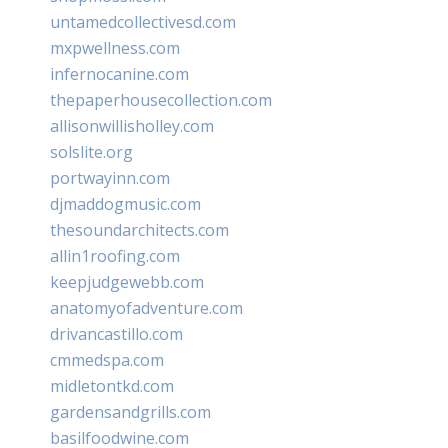
untamedcollectivesd.com
mxpwellness.com
infernocanine.com
thepaperhousecollection.com
allisonwillisholley.com
solslite.org
portwayinn.com
djmaddogmusic.com
thesoundarchitects.com
allin1roofing.com
keepjudgewebb.com
anatomyofadventure.com
drivancastillo.com
cmmedspa.com
midletontkd.com
gardensandgrills.com
basilfoodwine.com