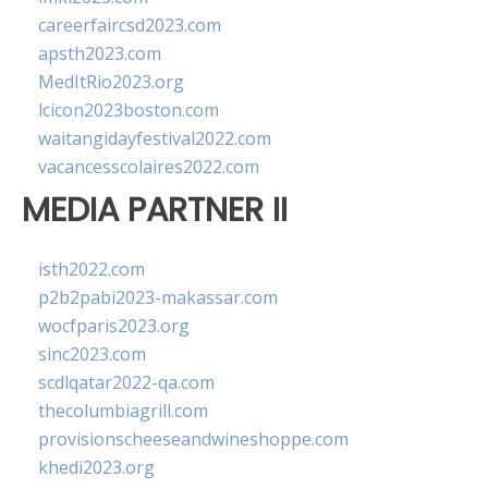
careerfaircsd2023.com
apsth2023.com
MedItRio2023.org
lcicon2023boston.com
waitangidayfestival2022.com
vacancesscolaires2022.com
MEDIA PARTNER II
isth2022.com
p2b2pabi2023-makassar.com
wocfparis2023.org
sinc2023.com
scdlqatar2022-qa.com
thecolumbiagrill.com
provisionscheeseandwineshoppe.com
khedi2023.org