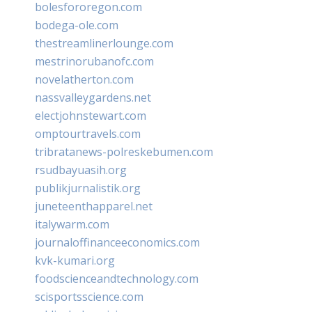
bolesfororegon.com
bodega-ole.com
thestreamlinerlounge.com
mestrinorubanofc.com
novelatherton.com
nassvalleygardens.net
electjohnstewart.com
omptourtravels.com
tribratanews-polreskebumen.com
rsudbayuasih.org
publikjurnalistik.org
juneteenthapparel.net
italywarm.com
journaloffinanceeconomics.com
kvk-kumari.org
foodscienceandtechnology.com
scisportsscience.com