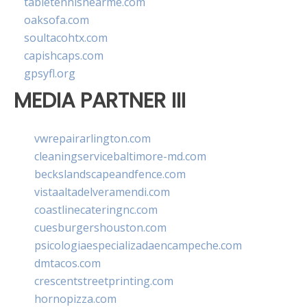
tabletennisnearme.com
oaksofa.com
soultacohtx.com
capishcaps.com
gpsyfl.org
MEDIA PARTNER III
vwrepairarlington.com
cleaningservicebaltimore-md.com
beckslandscapeandfence.com
vistaaltadelveramendi.com
coastlinecateringnc.com
cuesburgershouston.com
psicologiaespecializadaencampeche.com
dmtacos.com
crescentstreetprinting.com
hornopizza.com