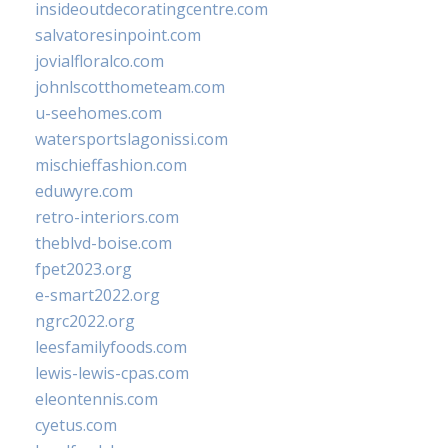
insideoutdecoratingcentre.com
salvatoresinpoint.com
jovialfloralco.com
johnlscotthometeam.com
u-seehomes.com
watersportslagonissi.com
mischieffashion.com
eduwyre.com
retro-interiors.com
theblvd-boise.com
fpet2023.org
e-smart2022.org
ngrc2022.org
leesfamilyfoods.com
lewis-lewis-cpas.com
eleontennis.com
cyetus.com