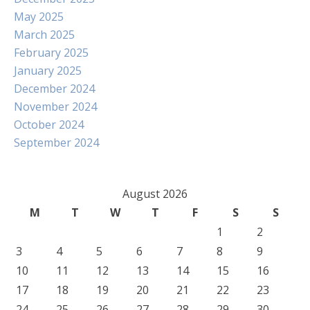
May 2025
March 2025
February 2025
January 2025
December 2024
November 2024
October 2024
September 2024
August 2026
M
T
W
T
F
S
S
1
2
3
4
5
6
7
8
9
10
11
12
13
14
15
16
17
18
19
20
21
22
23
24
25
26
27
28
29
30