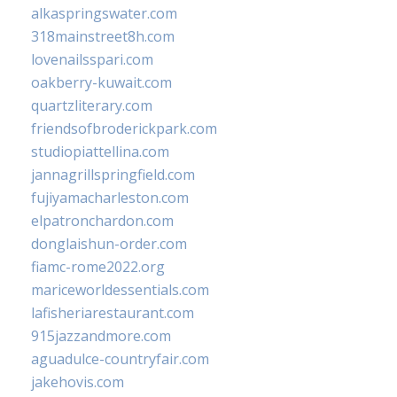
alkaspringswater.com
318mainstreet8h.com
lovenailsspari.com
oakberry-kuwait.com
quartzliterary.com
friendsofbroderickpark.com
studiopiattellina.com
jannagrillspringfield.com
fujiyamacharleston.com
elpatronchardon.com
donglaishun-order.com
fiamc-rome2022.org
mariceworldessentials.com
lafisheriarestaurant.com
915jazzandmore.com
aguadulce-countryfair.com
jakehovis.com