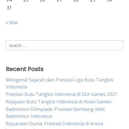
31
« Mar
Search
for:
Recent Posts
Mengenal Sejarah dan Prestasi Liga Bulu Tangkis
Indonesia
Prestasi Bulu Tangkis Indonesia di SEA Games 2021
Kejayaan Bulu Tangkis Indonesia di Asian Games
Badminton Olimpiade: Prestasi Gemilang Atlet
Badminton Indonesia
Kejuaraan Dunia: Prestasi Indonesia di Arena