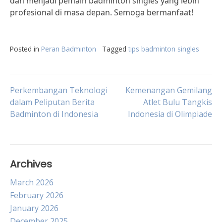
dan menjadi pemain badminton singles yang lebih
profesional di masa depan. Semoga bermanfaat!
Posted in
Peran Badminton
Tagged
tips badminton singles
Post
Perkembangan Teknologi
Kemenangan Gemilang
dalam Peliputan Berita
Atlet Bulu Tangkis
Badminton di Indonesia
Indonesia di Olimpiade
navigation
Archives
March 2026
February 2026
January 2026
December 2025