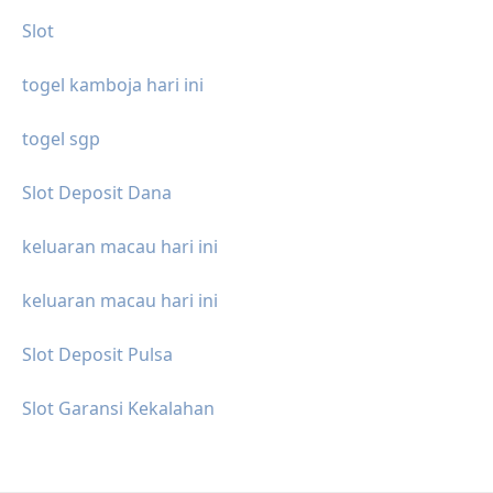
Slot
togel kamboja hari ini
togel sgp
Slot Deposit Dana
keluaran macau hari ini
keluaran macau hari ini
Slot Deposit Pulsa
Slot Garansi Kekalahan