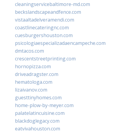
cleaningservicebaltimore-md.com
beckslandscapeandfence.com
vistaaltadelveramendi.com
coastlinecateringnc.com
cuesburgershouston.com
psicologiaespecializadaencampeche.com
dmtacos.com
crescentstreetprinting.com
hornopizza.com
driveadragster.com
hematologa.com
lizaivanov.com
guesttinyhomes.com
home-plow-by-meyer.com
palatelatincuisine.com
blackdoglegacy.com
eatvivahouston.com