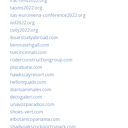
ifac-hms2022.org
taoms2022.org
iias-euromena-conference2022.org
ivd2022.org
csity2022.org
ibsarstudyabroad.com
bennusehgall.com
tsecincinnati.com
roderconstructiongroup.com
plazabatai.com
hawkscayresort.com
hellonquads.com
diarioanimales.com
decogaleri.com
unavozparadios.com
shoes-vert.com
elbotanicopanama.com
shadyoaksrockportrvpark.com