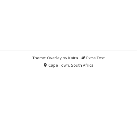
Theme: Overlay by
Kaira
.
Extra Text
Cape Town, South Africa