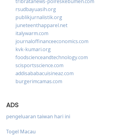
tribratanews-polreskebumen.com
rsudbayuasih.org
publikjurnalistik.org
juneteenthapparel.net
italywarm.com
journaloffinanceeconomics.com
kvk-kumari.org
foodscienceandtechnology.com
scisportsscience.com
addisababacuisineaz.com
burgerimcamas.com
ADS
pengeluaran taiwan hari ini
Togel Macau