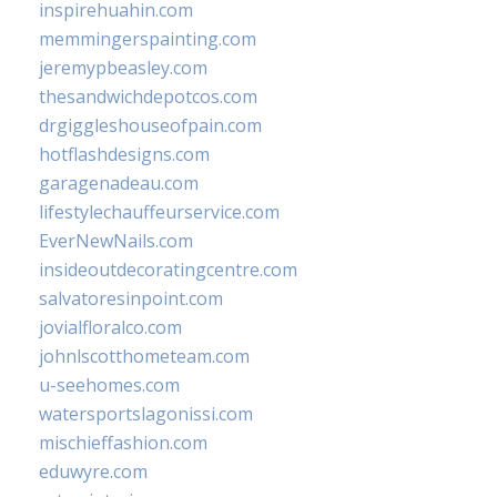
inspirehuahin.com
memmingerspainting.com
jeremypbeasley.com
thesandwichdepotcos.com
drgiggleshouseofpain.com
hotflashdesigns.com
garagenadeau.com
lifestylechauffeurservice.com
EverNewNails.com
insideoutdecoratingcentre.com
salvatoresinpoint.com
jovialfloralco.com
johnlscotthometeam.com
u-seehomes.com
watersportslagonissi.com
mischieffashion.com
eduwyre.com