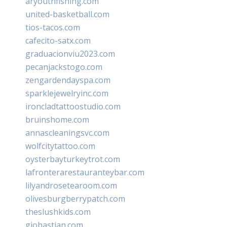
aryouthfishing.com
united-basketball.com
tios-tacos.com
cafecito-satx.com
graduacionviu2023.com
pecanjackstogo.com
zengardendayspa.com
sparklejewelryinc.com
ironcladtattoostudio.com
bruinshome.com
annascleaningsvc.com
wolfcitytattoo.com
oysterbayturkeytrot.com
lafronterarestauranteybar.com
lilyandrosetearoom.com
olivesburgberrypatch.com
theslushkids.com
giobastian.com