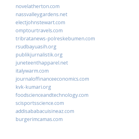
novelatherton.com
nassvalleygardens.net
electjohnstewart.com
omptourtravels.com
tribratanews-polreskebumen.com
rsudbayuasih.org
publikjurnalistik.org
juneteenthapparel.net
italywarm.com
journaloffinanceeconomics.com
kvk-kumari.org
foodscienceandtechnology.com
scisportsscience.com
addisababacuisineaz.com
burgerimcamas.com