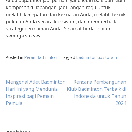
Anda dapat menjadi pemain yang lebih baik dan lebih
kompetitif di lapangan. Jadi, jangan ragu untuk
melatih kecepatan dan kekuatan Anda, melatih teknik
pukulan Anda secara konsisten, dan memperbaiki
strategi permainan Anda. Selamat berlatih dan
semoga sukses!
Posted in
Peran Badminton
Tagged
badminton tips to win
Post
Mengenal Atlet Badminton
Rencana Pembangunan
Hari Ini yang Mendunia:
Klub Badminton Terbaik di
Inspirasi bagi Pemain
Indonesia untuk Tahun
navigation
Pemula
2024