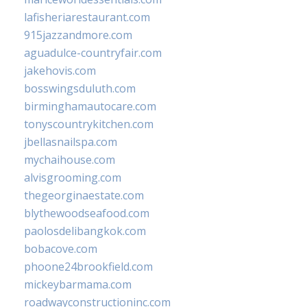
lafisheriarestaurant.com
915jazzandmore.com
aguadulce-countryfair.com
jakehovis.com
bosswingsduluth.com
birminghamautocare.com
tonyscountrykitchen.com
jbellasnailspa.com
mychaihouse.com
alvisgrooming.com
thegeorginaestate.com
blythewoodseafood.com
paolosdelibangkok.com
bobacove.com
phoone24brookfield.com
mickeybarmama.com
roadwayconstructioninc.com