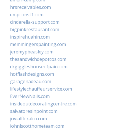
hrsreceivables.com
empconst1.com
cinderella-support.com
bigpinkrestaurant.com
inspirehuahin.com
memmingerspainting.com
jeremypbeasley.com
thesandwichdepotcos.com
drgiggleshouseofpain.com
hotflashdesigns.com
garagenadeau.com
lifestylechauffeurservice.com
EverNewNails.com
insideoutdecoratingcentre.com
salvatoresinpoint.com
jovialfloralco.com
johnlscotthometeam.com