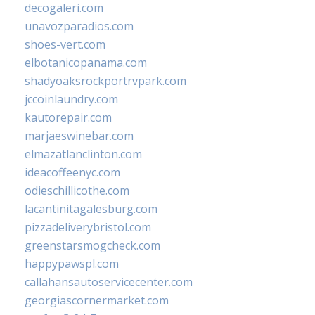
decogaleri.com
unavozparadios.com
shoes-vert.com
elbotanicopanama.com
shadyoaksrockportrvpark.com
jccoinlaundry.com
kautorepair.com
marjaeswinebar.com
elmazatlanclinton.com
ideacoffeenyc.com
odieschillicothe.com
lacantinitagalesburg.com
pizzadeliverybristol.com
greenstarsmogcheck.com
happypawspl.com
callahansautoservicecenter.com
georgiascornermarket.com