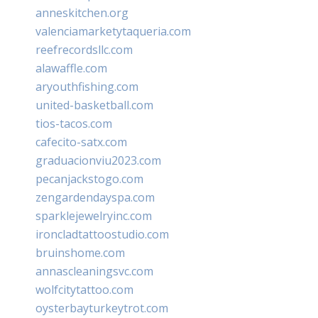
anneskitchen.org
valenciamarketytaqueria.com
reefrecordsllc.com
alawaffle.com
aryouthfishing.com
united-basketball.com
tios-tacos.com
cafecito-satx.com
graduacionviu2023.com
pecanjackstogo.com
zengardendayspa.com
sparklejewelryinc.com
ironcladtattoostudio.com
bruinshome.com
annascleaningsvc.com
wolfcitytattoo.com
oysterbayturkeytrot.com