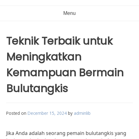
Menu
Teknik Terbaik untuk
Meningkatkan
Kemampuan Bermain
Bulutangkis
Posted on
December 15, 2024
by
adminlib
Jika Anda adalah seorang pemain bulutangkis yang