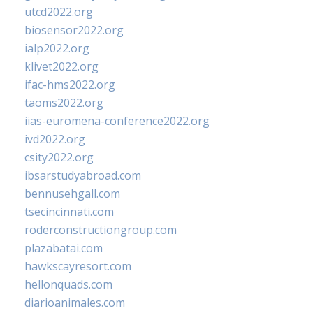
utcd2022.org
biosensor2022.org
ialp2022.org
klivet2022.org
ifac-hms2022.org
taoms2022.org
iias-euromena-conference2022.org
ivd2022.org
csity2022.org
ibsarstudyabroad.com
bennusehgall.com
tsecincinnati.com
roderconstructiongroup.com
plazabatai.com
hawkscayresort.com
hellonquads.com
diarioanimales.com