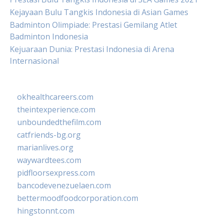
Kejayaan Bulu Tangkis Indonesia di Asian Games
Badminton Olimpiade: Prestasi Gemilang Atlet
Badminton Indonesia
Kejuaraan Dunia: Prestasi Indonesia di Arena
Internasional
okhealthcareers.com
theintexperience.com
unboundedthefilm.com
catfriends-bg.org
marianlives.org
waywardtees.com
pidfloorsexpress.com
bancodevenezuelaen.com
bettermoodfoodcorporation.com
hingstonnt.com