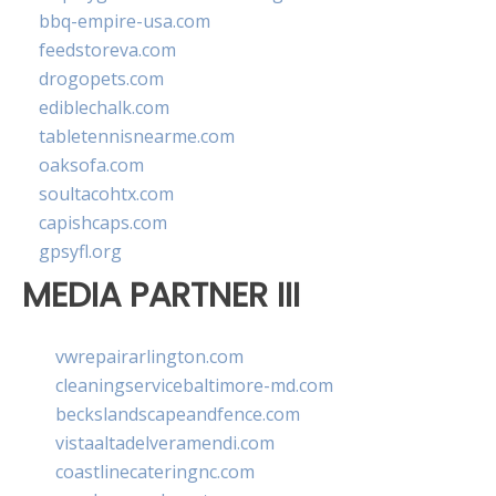
bbq-empire-usa.com
feedstoreva.com
drogopets.com
ediblechalk.com
tabletennisnearme.com
oaksofa.com
soultacohtx.com
capishcaps.com
gpsyfl.org
MEDIA PARTNER III
vwrepairarlington.com
cleaningservicebaltimore-md.com
beckslandscapeandfence.com
vistaaltadelveramendi.com
coastlinecateringnc.com