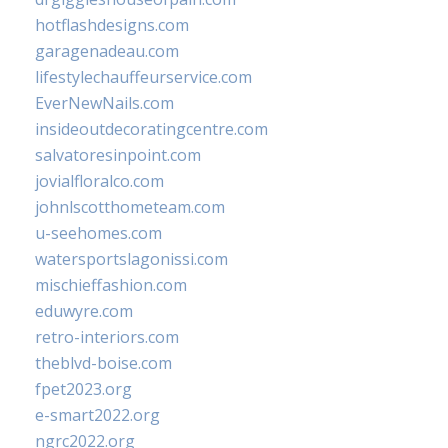
hotflashdesigns.com
garagenadeau.com
lifestylechauffeurservice.com
EverNewNails.com
insideoutdecoratingcentre.com
salvatoresinpoint.com
jovialfloralco.com
johnlscotthometeam.com
u-seehomes.com
watersportslagonissi.com
mischieffashion.com
eduwyre.com
retro-interiors.com
theblvd-boise.com
fpet2023.org
e-smart2022.org
ngrc2022.org