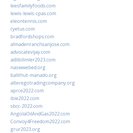
leesfamilyfoods.com
lewis-lewis-cpas.com
eleontennis.com
cyetus.com
bradfordshops.com
almadenranchsanjose.com
advocatevijay.com
adlibilimler2023.com
naswwebed.org
balithut-manado.org
alteregotradingcompany.org
aprce2022.com
ibie2022.com
sbcc-2022.com
AngolaOilAndGas2022.com
Convoy4Freedom2022.com
grur2023.org