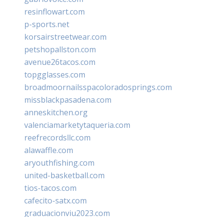
resinflowart.com
p-sports.net
korsairstreetwear.com
petshopallston.com
avenue26tacos.com
topgglasses.com
broadmoornailsspacoloradosprings.com
missblackpasadena.com
anneskitchen.org
valenciamarketytaqueria.com
reefrecordsllc.com
alawaffle.com
aryouthfishing.com
united-basketball.com
tios-tacos.com
cafecito-satx.com
graduacionviu2023.com