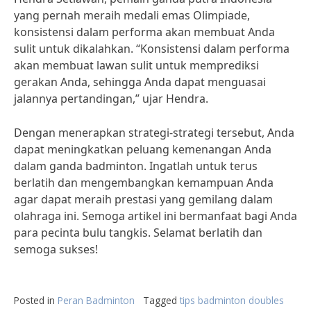
yang pernah meraih medali emas Olimpiade,
konsistensi dalam performa akan membuat Anda
sulit untuk dikalahkan. “Konsistensi dalam performa
akan membuat lawan sulit untuk memprediksi
gerakan Anda, sehingga Anda dapat menguasai
jalannya pertandingan,” ujar Hendra.
Dengan menerapkan strategi-strategi tersebut, Anda
dapat meningkatkan peluang kemenangan Anda
dalam ganda badminton. Ingatlah untuk terus
berlatih dan mengembangkan kemampuan Anda
agar dapat meraih prestasi yang gemilang dalam
olahraga ini. Semoga artikel ini bermanfaat bagi Anda
para pecinta bulu tangkis. Selamat berlatih dan
semoga sukses!
Posted in
Peran Badminton
Tagged
tips badminton doubles