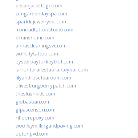
pecanjackstogo.com
zengardendayspa.com
sparklejewelryinc.com
ironcladtattoostudio.com
bruinshome.com
annascleaningsvc.com
wolfcitytattoo.com
oysterbayturkeytrot.com
lafronterarestauranteybar.com
lilyandrosetearoom.com
olivesburgberrypatch.com
theslushkids.com
giobastian.com
glpascensori.com
rifloorepoxy.com
woolleymillingandpaving.com
uptonpvd.com