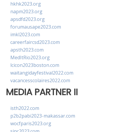
hkhk2023.org
napm2023.org
apsdfd2023.org
forumausape2023.com
imkl2023.com
careerfaircsd2023.com
apsth2023.com
MedItRio2023.org
lcicon2023boston.com
waitangidayfestival2022.com
vacancesscolaires2022.com
MEDIA PARTNER II
isth2022.com
p2b2pabi2023-makassar.com
wocfparis2023.org
sinc2023.com