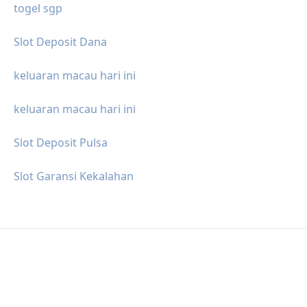
togel sgp
Slot Deposit Dana
keluaran macau hari ini
keluaran macau hari ini
Slot Deposit Pulsa
Slot Garansi Kekalahan