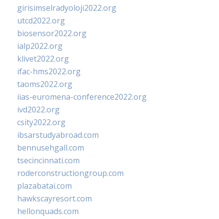
girisimselradyoloji2022.org
utcd2022.org
biosensor2022.org
ialp2022.org
klivet2022.org
ifac-hms2022.org
taoms2022.org
iias-euromena-conference2022.org
ivd2022.org
csity2022.org
ibsarstudyabroad.com
bennusehgall.com
tsecincinnati.com
roderconstructiongroup.com
plazabatai.com
hawkscayresort.com
hellonquads.com