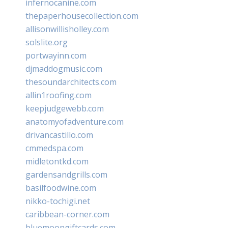
infernocanine.com
thepaperhousecollection.com
allisonwillisholley.com
solslite.org
portwayinn.com
djmaddogmusic.com
thesoundarchitects.com
allin1roofing.com
keepjudgewebb.com
anatomyofadventure.com
drivancastillo.com
cmmedspa.com
midletontkd.com
gardensandgrills.com
basilfoodwine.com
nikko-tochigi.net
caribbean-corner.com
bluemoongiftcards.com