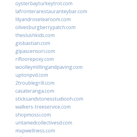
oysterbayturkeytrot.com
lafronterarestauranteybar.com
lilyandrosetearoom.com
olivesburgberrypatch.com
theslushkids.com
giobastian.com
glpascensori.com
rifloorepoxy.com
woolleymillingandpaving.com
uptonpvd.com
2troublegrill.com
casateranga.com
sticksandstonesstudiooh.com
walkers-treeservice.com
shopmossi.com
untamedcollectivesd.com
mxpwellness.com