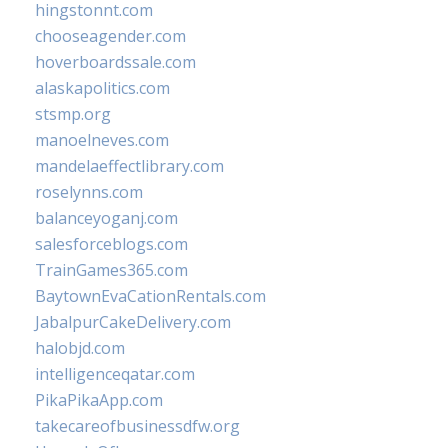
hingstonnt.com
chooseagender.com
hoverboardssale.com
alaskapolitics.com
stsmp.org
manoelneves.com
mandelaeffectlibrary.com
roselynns.com
balanceyoganj.com
salesforceblogs.com
TrainGames365.com
BaytownEvaCationRentals.com
JabalpurCakeDelivery.com
halobjd.com
intelligenceqatar.com
PikaPikaApp.com
takecareofbusinessdfw.org