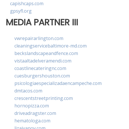
capishcaps.com
gpsyfl.org
MEDIA PARTNER III
vwrepairarlington.com
cleaningservicebaltimore-md.com
beckslandscapeandfence.com
vistaaltadelveramendi.com
coastlinecateringnc.com
cuesburgershouston.com
psicologiaespecializadaencampeche.com
dmtacos.com
crescentstreetprinting.com
hornopizza.com
driveadragster.com
hematologa.com
lizaivanov.com