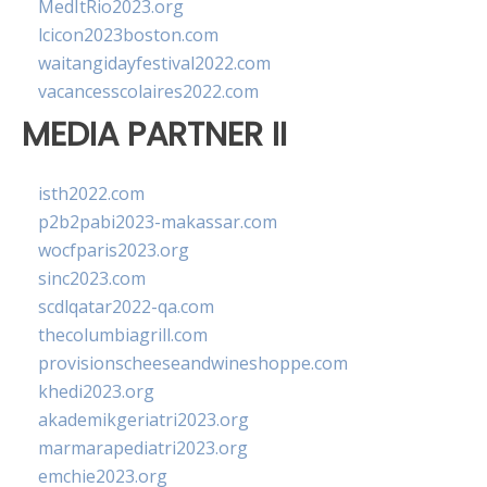
MedItRio2023.org
lcicon2023boston.com
waitangidayfestival2022.com
vacancesscolaires2022.com
MEDIA PARTNER II
isth2022.com
p2b2pabi2023-makassar.com
wocfparis2023.org
sinc2023.com
scdlqatar2022-qa.com
thecolumbiagrill.com
provisionscheeseandwineshoppe.com
khedi2023.org
akademikgeriatri2023.org
marmarapediatri2023.org
emchie2023.org