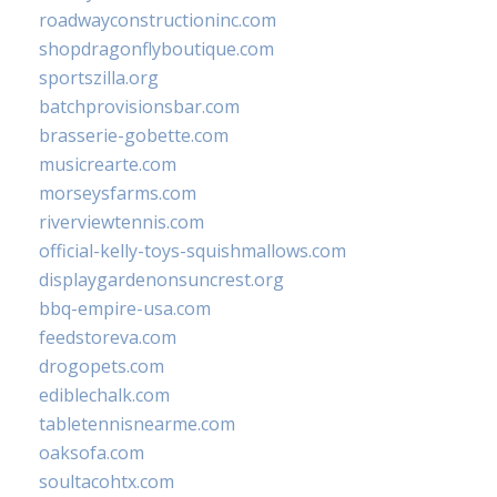
roadwayconstructioninc.com
shopdragonflyboutique.com
sportszilla.org
batchprovisionsbar.com
brasserie-gobette.com
musicrearte.com
morseysfarms.com
riverviewtennis.com
official-kelly-toys-squishmallows.com
displaygardenonsuncrest.org
bbq-empire-usa.com
feedstoreva.com
drogopets.com
ediblechalk.com
tabletennisnearme.com
oaksofa.com
soultacohtx.com