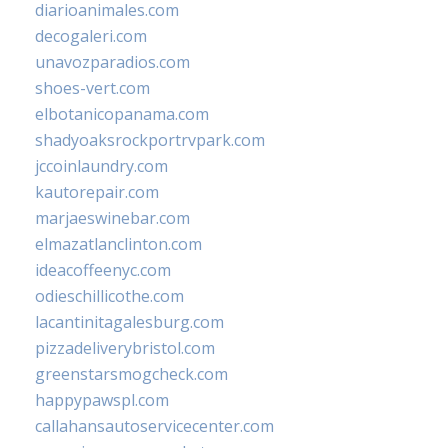
diarioanimales.com
decogaleri.com
unavozparadios.com
shoes-vert.com
elbotanicopanama.com
shadyoaksrockportrvpark.com
jccoinlaundry.com
kautorepair.com
marjaeswinebar.com
elmazatlanclinton.com
ideacoffeenyc.com
odieschillicothe.com
lacantinitagalesburg.com
pizzadeliverybristol.com
greenstarsmogcheck.com
happypawspl.com
callahansautoservicecenter.com