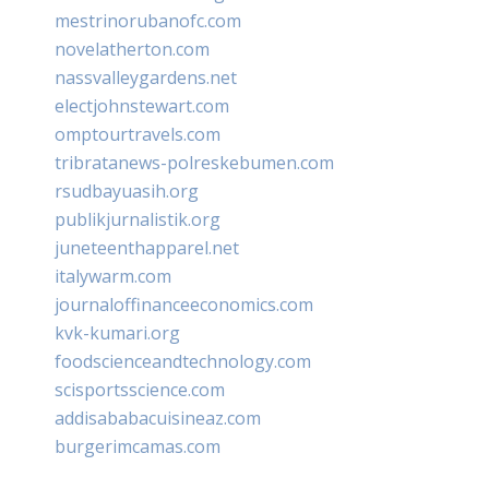
mestrinorubanofc.com
novelatherton.com
nassvalleygardens.net
electjohnstewart.com
omptourtravels.com
tribratanews-polreskebumen.com
rsudbayuasih.org
publikjurnalistik.org
juneteenthapparel.net
italywarm.com
journaloffinanceeconomics.com
kvk-kumari.org
foodscienceandtechnology.com
scisportsscience.com
addisababacuisineaz.com
burgerimcamas.com