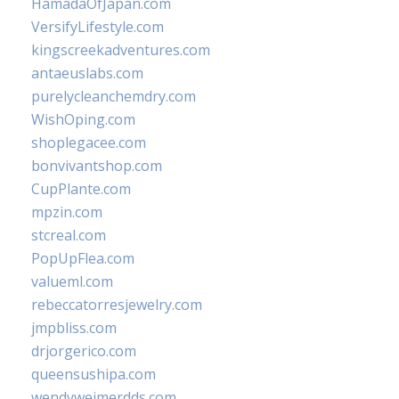
HamadaOfJapan.com
VersifyLifestyle.com
kingscreekadventures.com
antaeuslabs.com
purelycleanchemdry.com
WishOping.com
shoplegacee.com
bonvivantshop.com
CupPlante.com
mpzin.com
stcreal.com
PopUpFlea.com
valueml.com
rebeccatorresjewelry.com
jmpbliss.com
drjorgerico.com
queensushipa.com
wendyweimerdds.com