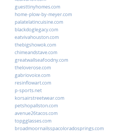
guesttinyhomes.com
home-plow-by-meyer.com
palatelatincuisine.com
blackdoglegacy.com
eatvivahouston.com
thebigshowok.com
chimeandstave.com
greatwallseafoodny.com
theloverose.com
gabriovoice.com
resinflowart.com
p-sports.net
korsairstreetwear.com
petshopallston.com
avenue26tacos.com
topgglasses.com
broadmoornailsspacoloradosprings.com