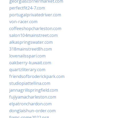
georgiascornermarket.com
perfectfit24-7.com
portugalprivatedriver.com
von-racer.com
coffeeshopcharleston.com
salon104mainstreet.com
alkaspringswater.com
318mainstreet8h.com
lovenailsspari.com
oakberry-kuwait.com
quartzliterary.com
friendsofbroderickpark.com
studiopiattellina.com
jannagrillspringfield.com
fujiyamacharleston.com
elpatronchardon.com
donglaishun-order.com
fiamc-rome2022.org