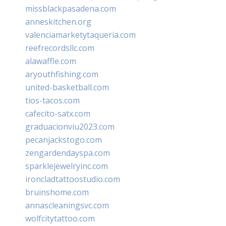
missblackpasadena.com
anneskitchen.org
valenciamarketytaqueria.com
reefrecordsllc.com
alawaffle.com
aryouthfishing.com
united-basketball.com
tios-tacos.com
cafecito-satx.com
graduacionviu2023.com
pecanjackstogo.com
zengardendayspa.com
sparklejewelryinc.com
ironcladtattoostudio.com
bruinshome.com
annascleaningsvc.com
wolfcitytattoo.com