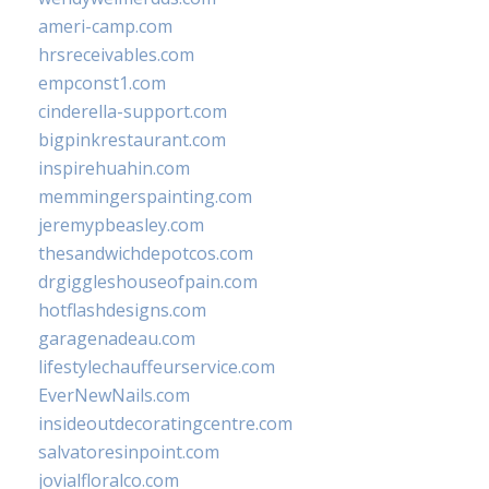
ameri-camp.com
hrsreceivables.com
empconst1.com
cinderella-support.com
bigpinkrestaurant.com
inspirehuahin.com
memmingerspainting.com
jeremypbeasley.com
thesandwichdepotcos.com
drgiggleshouseofpain.com
hotflashdesigns.com
garagenadeau.com
lifestylechauffeurservice.com
EverNewNails.com
insideoutdecoratingcentre.com
salvatoresinpoint.com
jovialfloralco.com