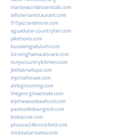
mariceworldessentials.com
lafisheriarestaurant.com
915jazzandmore.com
aguadulce-countryfair.com
jakehovis.com
bosswingsduluth.com
birminghamautocare.com
tonyscountrykitchen.com
jbellasnailspa.com
mychaihouse.com
alvisgrooming.com
thegeorginaestate.com
blythewoodseafood.com
paolosdelibangkok.com
bobacove.com
phoone24brookfield.com
mickeybarmama.com