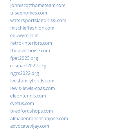
johnlscotthometeam.com
u-seehomes.com
watersportslagonissi.com
mischieffashion.com
eduwyre.com
retro-interiors.com
theblvd-boise.com
fpet2023.org
e-smart2022.org
ngrc2022.org
leesfamilyfoods.com
lewis-lewis-cpas.com
eleontennis.com
cyetus.com
bradfordshops.com
almadenranchsanjose.com
advocatevijay.com