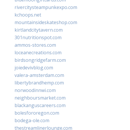
rivercitysteampunkexpo.com
kchoops.net
mountainsideskateshop.com
kirtlandcitytavern.com
301nutritionspot.com
ammos-stores.com
loceanecreations.com
birdsongridgefarm.com
joiedevivblog.com
valera-amsterdam.com
libertybrandhemp.com
norwoodinnwi.com
neighboursmarket.com
blackanguscareers.com
bolesfororegon.com
bodega-ole.com
thestreamlinerlounge.com