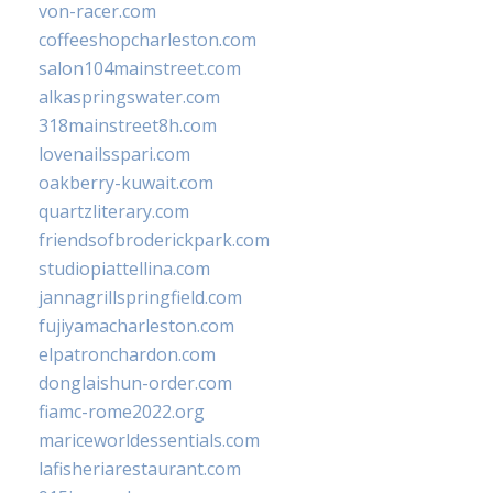
von-racer.com
coffeeshopcharleston.com
salon104mainstreet.com
alkaspringswater.com
318mainstreet8h.com
lovenailsspari.com
oakberry-kuwait.com
quartzliterary.com
friendsofbroderickpark.com
studiopiattellina.com
jannagrillspringfield.com
fujiyamacharleston.com
elpatronchardon.com
donglaishun-order.com
fiamc-rome2022.org
mariceworldessentials.com
lafisheriarestaurant.com