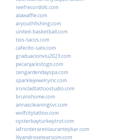
reefrecordsllc.com
alawaffle.com
aryouthfishing.com
united-basketball.com
tios-tacos.com
cafecito-satx.com
graduacionviu2023.com
pecanjackstogo.com
zengardendayspa.com
sparklejewelryinc.com
ironcladtattoostudio.com
bruinshome.com
annascleaningsvc.com
wolfcitytattoo.com
oysterbayturkeytrot.com
lafronterarestauranteybar.com
lilyandrosetearoom.com