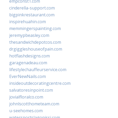
empconst1.com
cinderella-support.com
bigpinkrestaurant.com
inspirehuahin.com
memmingerspainting.com
jeremypbeasley.com
thesandwichdepotcos.com
drgiggleshouseofpain.com
hotflashdesigns.com
garagenadeau.com
lifestylechauffeurservice.com
EverNewNails.com
insideoutdecoratingcentre.com
salvatoresinpoint.com
jovialfloralco.com
johnlscotthometeam.com
u-seehomes.com
watersportslagonissi.com