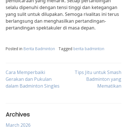
pembicaraan yang menarik. Setiap pertandingan
selalu dipenuhi dengan tensi tinggi dan ketegangan
yang sulit untuk dilupakan. Semoga rivalitas ini terus
berlangsung dan menghasilkan pertandingan-
pertandingan spektakuler di masa depan.
Posted in
Berita Badminton
Tagged
berita badminton
Post
Cara Memperbaiki
Tips Jitu untuk Smash
Gerakan dan Pukulan
Badminton yang
dalam Badminton Singles
Mematikan
navigation
Archives
March 2026