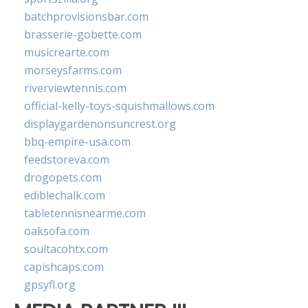
batchprovisionsbar.com
brasserie-gobette.com
musicrearte.com
morseysfarms.com
riverviewtennis.com
official-kelly-toys-squishmallows.com
displaygardenonsuncrest.org
bbq-empire-usa.com
feedstoreva.com
drogopets.com
ediblechalk.com
tabletennisnearme.com
oaksofa.com
soultacohtx.com
capishcaps.com
gpsyfl.org