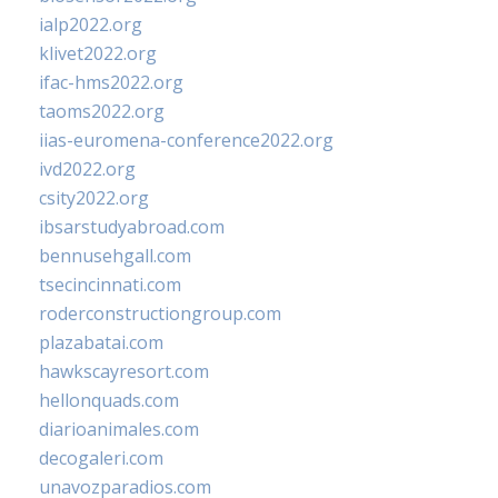
ialp2022.org
klivet2022.org
ifac-hms2022.org
taoms2022.org
iias-euromena-conference2022.org
ivd2022.org
csity2022.org
ibsarstudyabroad.com
bennusehgall.com
tsecincinnati.com
roderconstructiongroup.com
plazabatai.com
hawkscayresort.com
hellonquads.com
diarioanimales.com
decogaleri.com
unavozparadios.com