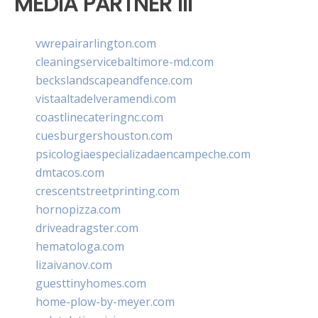
MEDIA PARTNER III
vwrepairarlington.com
cleaningservicebaltimore-md.com
beckslandscapeandfence.com
vistaaltadelveramendi.com
coastlinecateringnc.com
cuesburgershouston.com
psicologiaespecializadaencampeche.com
dmtacos.com
crescentstreetprinting.com
hornopizza.com
driveadragster.com
hematologa.com
lizaivanov.com
guesttinyhomes.com
home-plow-by-meyer.com