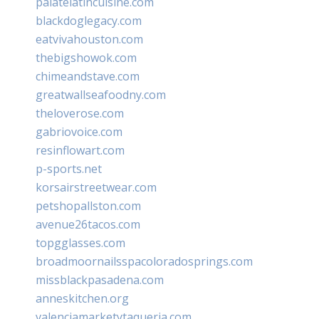
palatelatincuisine.com
blackdoglegacy.com
eatvivahouston.com
thebigshowok.com
chimeandstave.com
greatwallseafoodny.com
theloverose.com
gabriovoice.com
resinflowart.com
p-sports.net
korsairstreetwear.com
petshopallston.com
avenue26tacos.com
topgglasses.com
broadmoornailsspacoloradosprings.com
missblackpasadena.com
anneskitchen.org
valenciamarketytaqueria.com