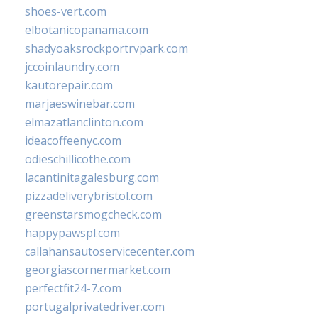
shoes-vert.com
elbotanicopanama.com
shadyoaksrockportrvpark.com
jccoinlaundry.com
kautorepair.com
marjaeswinebar.com
elmazatlanclinton.com
ideacoffeenyc.com
odieschillicothe.com
lacantinitagalesburg.com
pizzadeliverybristol.com
greenstarsmogcheck.com
happypawspl.com
callahansautoservicecenter.com
georgiascornermarket.com
perfectfit24-7.com
portugalprivatedriver.com