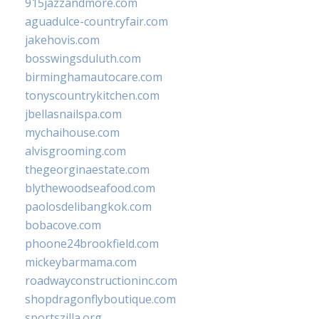
915jazzandmore.com
aguadulce-countryfair.com
jakehovis.com
bosswingsduluth.com
birminghamautocare.com
tonyscountrykitchen.com
jbellasnailspa.com
mychaihouse.com
alvisgrooming.com
thegeorginaestate.com
blythewoodseafood.com
paolosdelibangkok.com
bobacove.com
phoone24brookfield.com
mickeybarmama.com
roadwayconstructioninc.com
shopdragonflyboutique.com
sportszilla.org