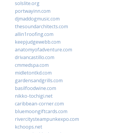
solslite.org
portwayinn.com
djmaddogmusic.com
thesoundarchitects.com
allin1roofing.com
keepjudgewebb.com
anatomyofadventure.com
drivancastillo.com
cmmedspa.com
midletontkd.com
gardensandgrills.com
basilfoodwine.com
nikko-tochigi.net
caribbean-corner.com
bluemoongiftcards.com
rivercitysteampunkexpo.com
kchoops.net