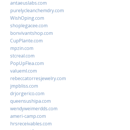
antaeuslabs.com
purelycleanchemdry.com
WishOping.com
shoplegacee.com
bonvivantshop.com
CupPlante.com
mpzin.com
stcreal.com
PopUpFlea.com
valueml.com
rebeccatorresjewelry.com
jmpbliss.com
drjorgerico.com
queensushipa.com
wendyweimerdds.com
ameri-camp.com
hrsreceivables.com