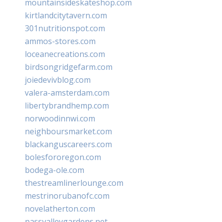
mountainsideskateshop.com
kirtlandcitytavern.com
301nutritionspot.com
ammos-stores.com
loceanecreations.com
birdsongridgefarm.com
joiedevivblog.com
valera-amsterdam.com
libertybrandhemp.com
norwoodinnwi.com
neighboursmarket.com
blackanguscareers.com
bolesfororegon.com
bodega-ole.com
thestreamlinerlounge.com
mestrinorubanofc.com
novelatherton.com
nassvalleygardens.net