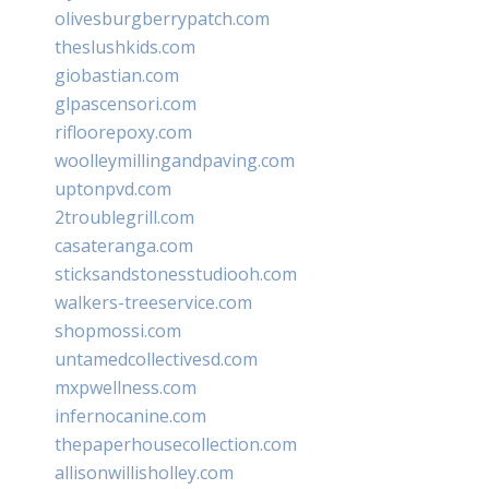
olivesburgberrypatch.com
theslushkids.com
giobastian.com
glpascensori.com
rifloorepoxy.com
woolleymillingandpaving.com
uptonpvd.com
2troublegrill.com
casateranga.com
sticksandstonesstudiooh.com
walkers-treeservice.com
shopmossi.com
untamedcollectivesd.com
mxpwellness.com
infernocanine.com
thepaperhousecollection.com
allisonwillisholley.com