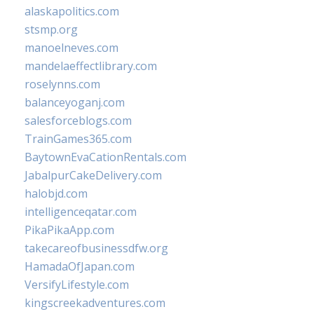
alaskapolitics.com
stsmp.org
manoelneves.com
mandelaeffectlibrary.com
roselynns.com
balanceyoganj.com
salesforceblogs.com
TrainGames365.com
BaytownEvaCationRentals.com
JabalpurCakeDelivery.com
halobjd.com
intelligenceqatar.com
PikaPikaApp.com
takecareofbusinessdfw.org
HamadaOfJapan.com
VersifyLifestyle.com
kingscreekadventures.com