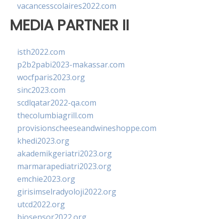
vacancesscolaires2022.com
MEDIA PARTNER II
isth2022.com
p2b2pabi2023-makassar.com
wocfparis2023.org
sinc2023.com
scdlqatar2022-qa.com
thecolumbiagrill.com
provisionscheeseandwineshoppe.com
khedi2023.org
akademikgeriatri2023.org
marmarapediatri2023.org
emchie2023.org
girisimselradyoloji2022.org
utcd2022.org
biosensor2022.org