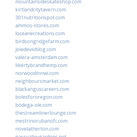
mountainsideskateshop.com
kirtlandcitytavern.com
301nutritionspot.com
ammos-stores.com
loceanecreations.com
birdsongridgefarm.com
joiedevivblog.com
valera-amsterdam.com
libertybrandhemp.com
norwoodinnwi.com
neighboursmarket.com
blackanguscareers.com
bolesfororegon.com
bodega-ole.com
thestreamlinerlounge.com
mestrinorubanofc.com
novelatherton.com
nassvalleygardens.net