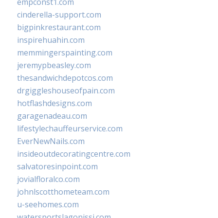
empconst1.com
cinderella-support.com
bigpinkrestaurant.com
inspirehuahin.com
memmingerspainting.com
jeremypbeasley.com
thesandwichdepotcos.com
drgiggleshouseofpain.com
hotflashdesigns.com
garagenadeau.com
lifestylechauffeurservice.com
EverNewNails.com
insideoutdecoratingcentre.com
salvatoresinpoint.com
jovialfloralco.com
johnlscotthometeam.com
u-seehomes.com
watersportslagonissi.com