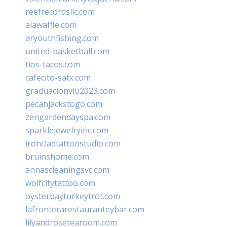
reefrecordsllc.com
alawaffle.com
aryouthfishing.com
united-basketball.com
tios-tacos.com
cafecito-satx.com
graduacionviu2023.com
pecanjackstogo.com
zengardendayspa.com
sparklejewelryinc.com
ironcladtattoostudio.com
bruinshome.com
annascleaningsvc.com
wolfcitytattoo.com
oysterbayturkeytrot.com
lafronterarestauranteybar.com
lilyandrosetearoom.com