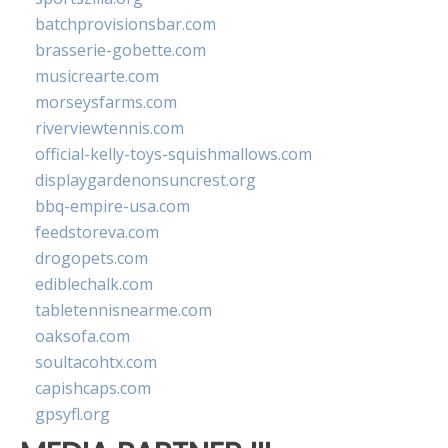
batchprovisionsbar.com
brasserie-gobette.com
musicrearte.com
morseysfarms.com
riverviewtennis.com
official-kelly-toys-squishmallows.com
displaygardenonsuncrest.org
bbq-empire-usa.com
feedstoreva.com
drogopets.com
ediblechalk.com
tabletennisnearme.com
oaksofa.com
soultacohtx.com
capishcaps.com
gpsyfl.org