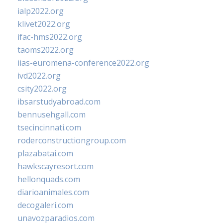
ialp2022.org
klivet2022.org
ifac-hms2022.org
taoms2022.org
iias-euromena-conference2022.org
ivd2022.org
csity2022.org
ibsarstudyabroad.com
bennusehgall.com
tsecincinnati.com
roderconstructiongroup.com
plazabatai.com
hawkscayresort.com
hellonquads.com
diarioanimales.com
decogaleri.com
unavozparadios.com