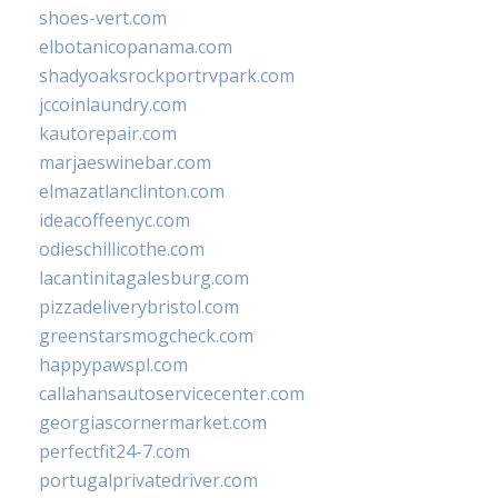
shoes-vert.com
elbotanicopanama.com
shadyoaksrockportrvpark.com
jccoinlaundry.com
kautorepair.com
marjaeswinebar.com
elmazatlanclinton.com
ideacoffeenyc.com
odieschillicothe.com
lacantinitagalesburg.com
pizzadeliverybristol.com
greenstarsmogcheck.com
happypawspl.com
callahansautoservicecenter.com
georgiascornermarket.com
perfectfit24-7.com
portugalprivatedriver.com