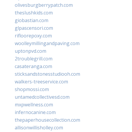
olivesburgberrypatch.com
theslushkids.com
giobastian.com
glpascensori.com
rifloorepoxy.com
woolleymillingandpaving.com
uptonpvd.com
2troublegrill.com
casateranga.com
sticksandstonesstudiooh.com
walkers-treeservice.com
shopmossi.com
untamedcollectivesd.com
mxpwellness.com
infernocanine.com
thepaperhousecollection.com
allisonwillisholley.com