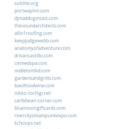
solslite.org
portwayinn.com
djmaddogmusic.com
thesoundarchitects.com
allin1roofing.com
keepjudgewebb.com
anatomyofadventure.com
drivancastillo.com
cmmedspa.com
midletontkd.com
gardensandgrills.com
basilfoodwine.com
nikko-tochigi.net
caribbean-corner.com
bluemoongiftcards.com
rivercitysteampunkexpo.com
kchoops.net