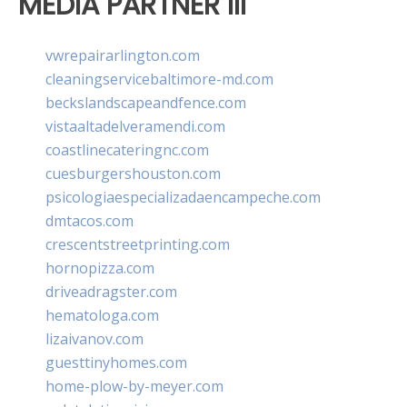
MEDIA PARTNER III
vwrepairarlington.com
cleaningservicebaltimore-md.com
beckslandscapeandfence.com
vistaaltadelveramendi.com
coastlinecateringnc.com
cuesburgershouston.com
psicologiaespecializadaencampeche.com
dmtacos.com
crescentstreetprinting.com
hornopizza.com
driveadragster.com
hematologa.com
lizaivanov.com
guesttinyhomes.com
home-plow-by-meyer.com