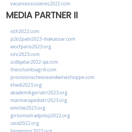
vacancesscolaires2022.com
MEDIA PARTNER II
isth2022.com
p2b2pabi2023-makassar.com
wocfparis2023.org
sinc2023.com
scdlqatar2022-qa.com
thecolumbiagrill.com
provisionscheeseandwineshoppe.com
khedi2023.org
akademikgeriatri2023.org
marmarapediatri2023.org
emchie2023.org
girisimselradyoloji2022.org
utcd2022.org
biosensor2022.org