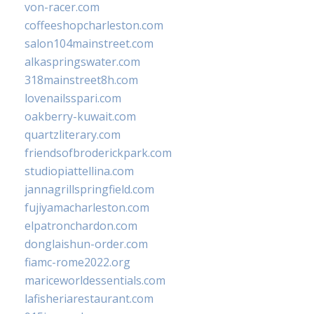
von-racer.com
coffeeshopcharleston.com
salon104mainstreet.com
alkaspringswater.com
318mainstreet8h.com
lovenailsspari.com
oakberry-kuwait.com
quartzliterary.com
friendsofbroderickpark.com
studiopiattellina.com
jannagrillspringfield.com
fujiyamacharleston.com
elpatronchardon.com
donglaishun-order.com
fiamc-rome2022.org
mariceworldessentials.com
lafisheriarestaurant.com