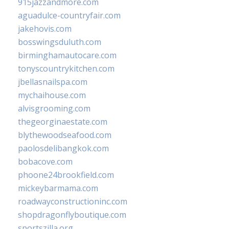
915jazzandmore.com
aguadulce-countryfair.com
jakehovis.com
bosswingsduluth.com
birminghamautocare.com
tonyscountrykitchen.com
jbellasnailspa.com
mychaihouse.com
alvisgrooming.com
thegeorginaestate.com
blythewoodseafood.com
paolosdelibangkok.com
bobacove.com
phoone24brookfield.com
mickeybarmama.com
roadwayconstructioninc.com
shopdragonflyboutique.com
sportszilla.org