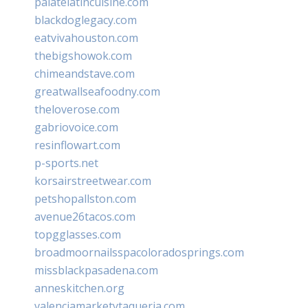
palatelatincuisine.com
blackdoglegacy.com
eatvivahouston.com
thebigshowok.com
chimeandstave.com
greatwallseafoodny.com
theloverose.com
gabriovoice.com
resinflowart.com
p-sports.net
korsairstreetwear.com
petshopallston.com
avenue26tacos.com
topgglasses.com
broadmoornailsspacoloradosprings.com
missblackpasadena.com
anneskitchen.org
valenciamarketytaqueria.com