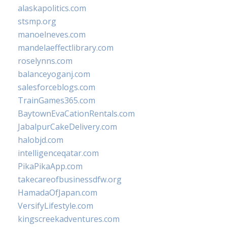
alaskapolitics.com
stsmp.org
manoelneves.com
mandelaeffectlibrary.com
roselynns.com
balanceyoganj.com
salesforceblogs.com
TrainGames365.com
BaytownEvaCationRentals.com
JabalpurCakeDelivery.com
halobjd.com
intelligenceqatar.com
PikaPikaApp.com
takecareofbusinessdfw.org
HamadaOfJapan.com
VersifyLifestyle.com
kingscreekadventures.com