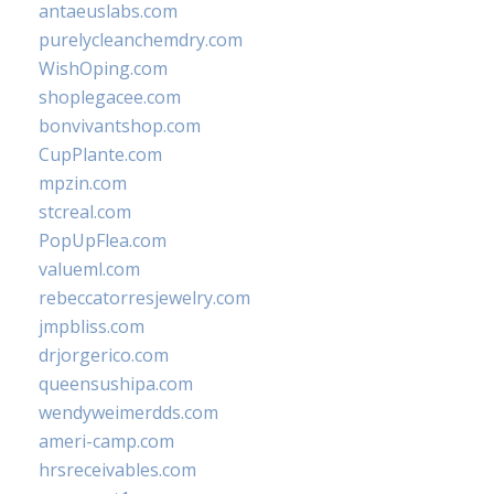
antaeuslabs.com
purelycleanchemdry.com
WishOping.com
shoplegacee.com
bonvivantshop.com
CupPlante.com
mpzin.com
stcreal.com
PopUpFlea.com
valueml.com
rebeccatorresjewelry.com
jmpbliss.com
drjorgerico.com
queensushipa.com
wendyweimerdds.com
ameri-camp.com
hrsreceivables.com