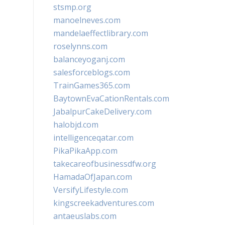
stsmp.org
manoelneves.com
mandelaeffectlibrary.com
roselynns.com
balanceyoganj.com
salesforceblogs.com
TrainGames365.com
BaytownEvaCationRentals.com
JabalpurCakeDelivery.com
halobjd.com
intelligenceqatar.com
PikaPikaApp.com
takecareofbusinessdfw.org
HamadaOfJapan.com
VersifyLifestyle.com
kingscreekadventures.com
antaeuslabs.com