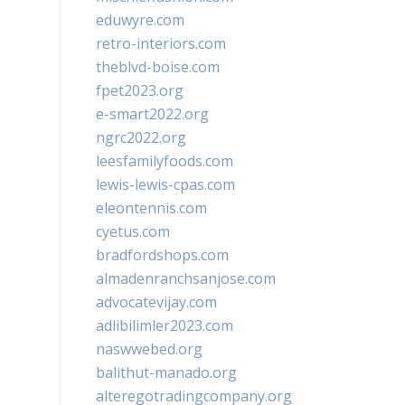
eduwyre.com
retro-interiors.com
theblvd-boise.com
fpet2023.org
e-smart2022.org
ngrc2022.org
leesfamilyfoods.com
lewis-lewis-cpas.com
eleontennis.com
cyetus.com
bradfordshops.com
almadenranchsanjose.com
advocatevijay.com
adlibilimler2023.com
naswwebed.org
balithut-manado.org
alteregotradingcompany.org