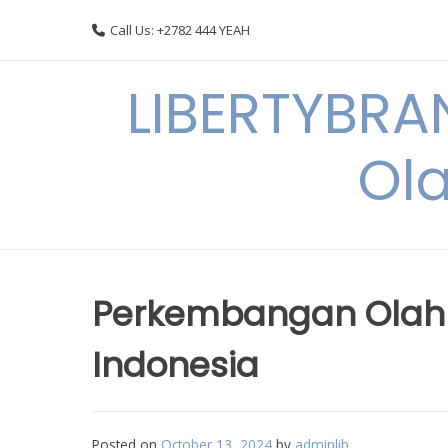
Skip
Call Us: +2782 444 YEAH
to
content
LIBERTYBRA
Ola
Perkembangan Olahr
Indonesia
Posted on
October 13, 2024
by
adminlib