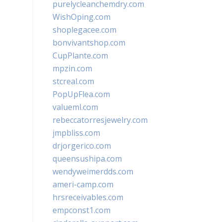
purelycleanchemdry.com
WishOping.com
shoplegacee.com
bonvivantshop.com
CupPlante.com
mpzin.com
stcreal.com
PopUpFlea.com
valueml.com
rebeccatorresjewelry.com
jmpbliss.com
drjorgerico.com
queensushipa.com
wendyweimerdds.com
ameri-camp.com
hrsreceivables.com
empconst1.com