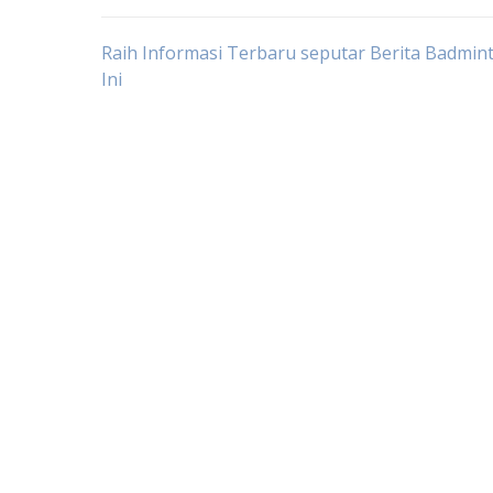
Post
Raih Informasi Terbaru seputar Berita Badmin
Ini
navigation