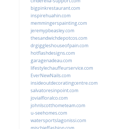
cinderella-support.com
bigpinkrestaurant.com
inspirehuahin.com
memmingerspainting.com
jeremypbeasley.com
thesandwichdepotcos.com
drgiggleshouseofpain.com
hotflashdesigns.com
garagenadeau.com
lifestylechauffeurservice.com
EverNewNails.com
insideoutdecoratingcentre.com
salvatoresinpoint.com
jovialfloralco.com
johnlscotthometeam.com
u-seehomes.com
watersportslagonissi.com
mischieffashion.com