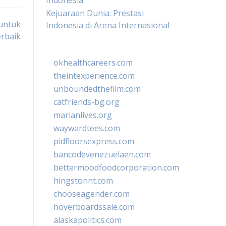
Indonesia
Kejuaraan Dunia: Prestasi
untuk
Indonesia di Arena Internasional
rbaik
okhealthcareers.com
theintexperience.com
unboundedthefilm.com
catfriends-bg.org
marianlives.org
waywardtees.com
pidfloorsexpress.com
bancodevenezuelaen.com
bettermoodfoodcorporation.com
hingstonnt.com
chooseagender.com
hoverboardssale.com
alaskapolitics.com