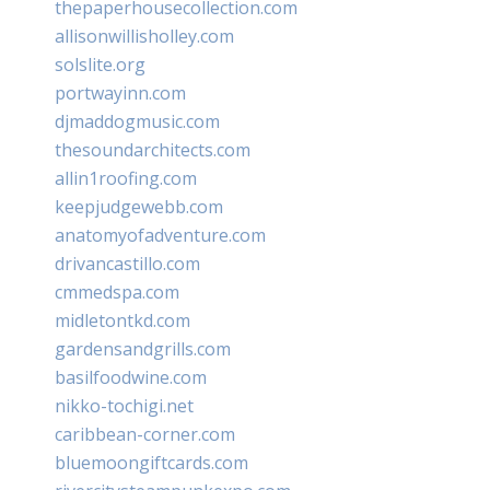
thepaperhousecollection.com
allisonwillisholley.com
solslite.org
portwayinn.com
djmaddogmusic.com
thesoundarchitects.com
allin1roofing.com
keepjudgewebb.com
anatomyofadventure.com
drivancastillo.com
cmmedspa.com
midletontkd.com
gardensandgrills.com
basilfoodwine.com
nikko-tochigi.net
caribbean-corner.com
bluemoongiftcards.com