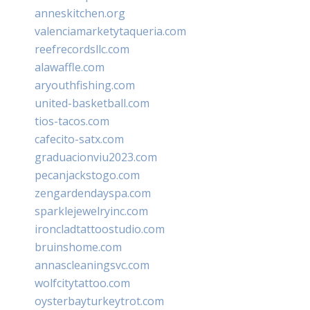
anneskitchen.org
valenciamarketytaqueria.com
reefrecordsllc.com
alawaffle.com
aryouthfishing.com
united-basketball.com
tios-tacos.com
cafecito-satx.com
graduacionviu2023.com
pecanjackstogo.com
zengardendayspa.com
sparklejewelryinc.com
ironcladtattoostudio.com
bruinshome.com
annascleaningsvc.com
wolfcitytattoo.com
oysterbayturkeytrot.com