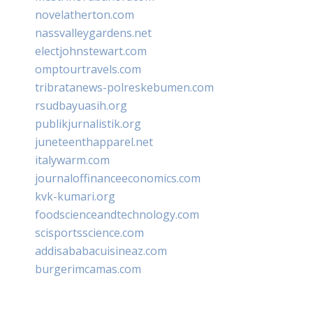
novelatherton.com
nassvalleygardens.net
electjohnstewart.com
omptourtravels.com
tribratanews-polreskebumen.com
rsudbayuasih.org
publikjurnalistik.org
juneteenthapparel.net
italywarm.com
journaloffinanceeconomics.com
kvk-kumari.org
foodscienceandtechnology.com
scisportsscience.com
addisababacuisineaz.com
burgerimcamas.com