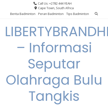
Skip
Call Us: +2782 444 YEAH
to
Cape Town, South Africa
content
Berita Badminton
Peran Badminton
Tips Badminton
LIBERTYBRAND
– Informasi
Seputar
Olahraga Bulu
Tangkis