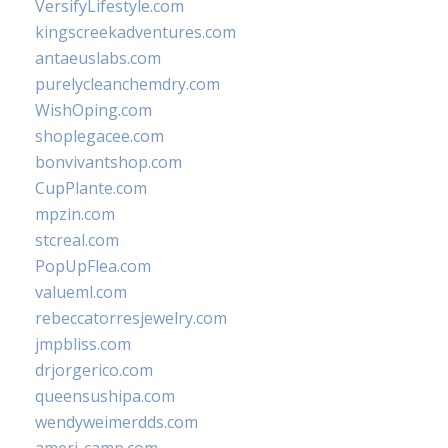
VersifyLifestyle.com
kingscreekadventures.com
antaeuslabs.com
purelycleanchemdry.com
WishOping.com
shoplegacee.com
bonvivantshop.com
CupPlante.com
mpzin.com
stcreal.com
PopUpFlea.com
valueml.com
rebeccatorresjewelry.com
jmpbliss.com
drjorgerico.com
queensushipa.com
wendyweimerdds.com