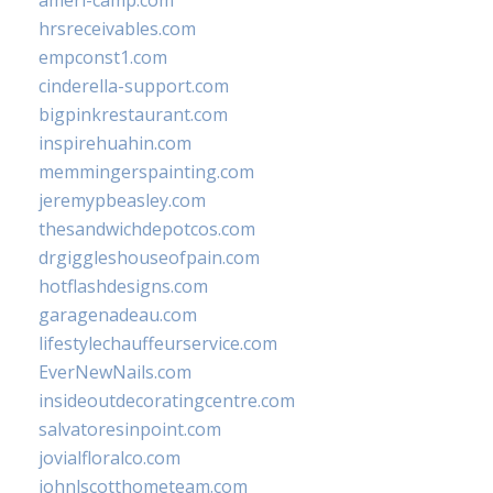
ameri-camp.com
hrsreceivables.com
empconst1.com
cinderella-support.com
bigpinkrestaurant.com
inspirehuahin.com
memmingerspainting.com
jeremypbeasley.com
thesandwichdepotcos.com
drgiggleshouseofpain.com
hotflashdesigns.com
garagenadeau.com
lifestylechauffeurservice.com
EverNewNails.com
insideoutdecoratingcentre.com
salvatoresinpoint.com
jovialfloralco.com
johnlscotthometeam.com