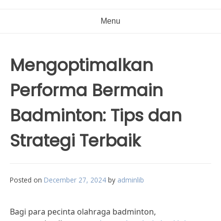
Menu
Mengoptimalkan
Performa Bermain
Badminton: Tips dan
Strategi Terbaik
Posted on
December 27, 2024
by
adminlib
Bagi para pecinta olahraga badminton,