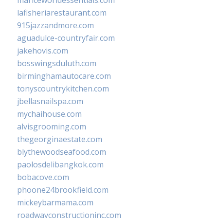
mariceworldessentials.com
lafisheriarestaurant.com
915jazzandmore.com
aguadulce-countryfair.com
jakehovis.com
bosswingsduluth.com
birminghamautocare.com
tonyscountrykitchen.com
jbellasnailspa.com
mychaihouse.com
alvisgrooming.com
thegeorginaestate.com
blythewoodseafood.com
paolosdelibangkok.com
bobacove.com
phoone24brookfield.com
mickeybarmama.com
roadwayconstructioninc.com