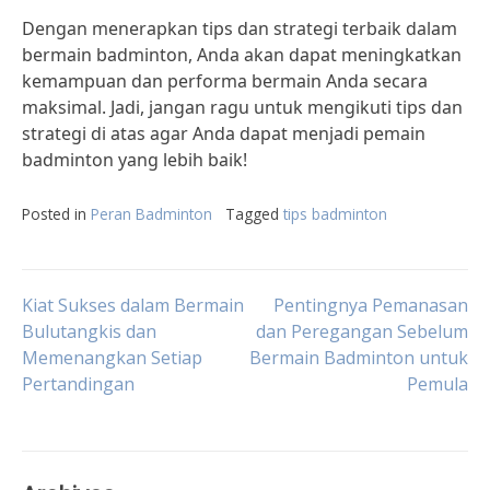
Dengan menerapkan tips dan strategi terbaik dalam
bermain badminton, Anda akan dapat meningkatkan
kemampuan dan performa bermain Anda secara
maksimal. Jadi, jangan ragu untuk mengikuti tips dan
strategi di atas agar Anda dapat menjadi pemain
badminton yang lebih baik!
Posted in
Peran Badminton
Tagged
tips badminton
Post
Kiat Sukses dalam Bermain
Pentingnya Pemanasan
Bulutangkis dan
dan Peregangan Sebelum
Memenangkan Setiap
Bermain Badminton untuk
navigation
Pertandingan
Pemula