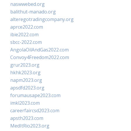
naswwebed.org
balithut-manado.org
alteregotradingcompany.org
aprce2022.com
ibie2022.com
sbcc-2022.com
AngolaOilAndGas2022.com
Convoy4Freedom2022.com
grur2023.org
hkhk2023.org
napm2023.org
apsdfd2023.org
forumausape2023.com
imkl2023.com
careerfaircsd2023.com
apsth2023.com
MedItRio2023.org