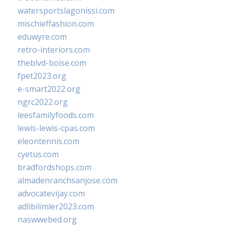
watersportslagonissi.com
mischieffashion.com
eduwyre.com
retro-interiors.com
theblvd-boise.com
fpet2023.org
e-smart2022.org
ngrc2022.org
leesfamilyfoods.com
lewis-lewis-cpas.com
eleontennis.com
cyetus.com
bradfordshops.com
almadenranchsanjose.com
advocatevijay.com
adlibilimler2023.com
naswwebed.org