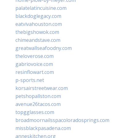
palatelatincuisine.com
blackdoglegacy.com
eatvivahouston.com
thebigshowok.com
chimeandstave.com
greatwallseafoodny.com
theloverose.com
gabriovoice.com
resinflowart.com
p-sports.net
korsairstreetwear.com
petshopallston.com
avenue26tacos.com
topgglasses.com
broadmoornailsspacoloradosprings.com
missblackpasadena.com
anneskitchen.org