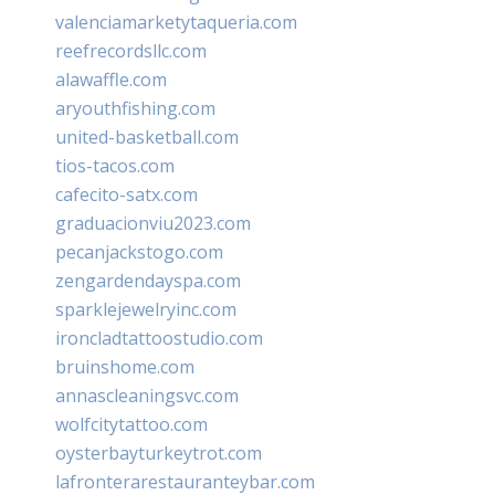
valenciamarketytaqueria.com
reefrecordsllc.com
alawaffle.com
aryouthfishing.com
united-basketball.com
tios-tacos.com
cafecito-satx.com
graduacionviu2023.com
pecanjackstogo.com
zengardendayspa.com
sparklejewelryinc.com
ironcladtattoostudio.com
bruinshome.com
annascleaningsvc.com
wolfcitytattoo.com
oysterbayturkeytrot.com
lafronterarestauranteybar.com