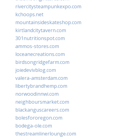
rivercitysteampunkexpo.com
kchoops.net
mountainsideskateshop.com
kirtlandcitytavern.com
301nutritionspot.com
ammos-stores.com
loceanecreations.com
birdsongridgefarm.com
joiedevivblog.com
valera-amsterdam.com
libertybrandhemp.com
norwoodinnwi.com
neighboursmarket.com
blackanguscareers.com
bolesfororegon.com
bodega-ole.com
thestreamlinerlounge.com