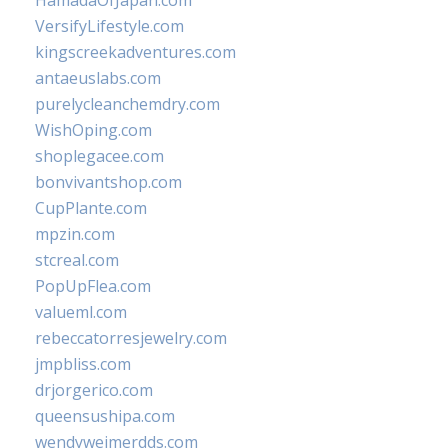
HamadaOfJapan.com
VersifyLifestyle.com
kingscreekadventures.com
antaeuslabs.com
purelycleanchemdry.com
WishOping.com
shoplegacee.com
bonvivantshop.com
CupPlante.com
mpzin.com
stcreal.com
PopUpFlea.com
valueml.com
rebeccatorresjewelry.com
jmpbliss.com
drjorgerico.com
queensushipa.com
wendyweimerdds.com