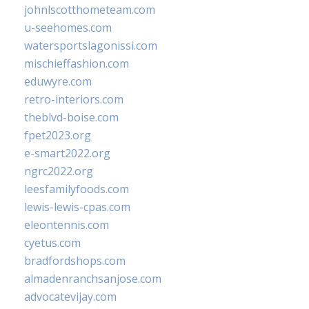
johnlscotthometeam.com
u-seehomes.com
watersportslagonissi.com
mischieffashion.com
eduwyre.com
retro-interiors.com
theblvd-boise.com
fpet2023.org
e-smart2022.org
ngrc2022.org
leesfamilyfoods.com
lewis-lewis-cpas.com
eleontennis.com
cyetus.com
bradfordshops.com
almadenranchsanjose.com
advocatevijay.com