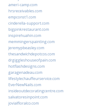
ameri-camp.com
hrsreceivables.com
empconst1.com
cinderella-support.com
bigpinkrestaurant.com
inspirehuahin.com
memmingerspainting.com
jeremypbeasley.com
thesandwichdepotcos.com
drgiggleshouseofpain.com
hotflashdesigns.com
garagenadeau.com
lifestylechauffeurservice.com
EverNewNails.com
insideoutdecoratingcentre.com
salvatoresinpoint.com
jovialfloralco.com