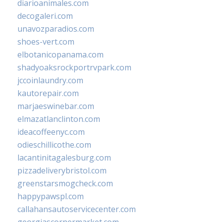
diarioanimales.com
decogaleri.com
unavozparadios.com
shoes-vert.com
elbotanicopanama.com
shadyoaksrockportrvpark.com
jccoinlaundry.com
kautorepair.com
marjaeswinebar.com
elmazatlanclinton.com
ideacoffeenyc.com
odieschillicothe.com
lacantinitagalesburg.com
pizzadeliverybristol.com
greenstarsmogcheck.com
happypawspl.com
callahansautoservicecenter.com