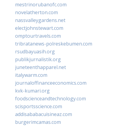
mestrinorubanofc.com
novelatherton.com
nassvalleygardens.net
electjohnstewart.com
omptourtravels.com
tribratanews-polreskebumen.com
rsudbayuasih.org
publikjurnalistik.org
juneteenthapparel.net
italywarm.com
journaloffinanceeconomics.com
kvk-kumari.org
foodscienceandtechnology.com
scisportsscience.com
addisababacuisineaz.com
burgerimcamas.com