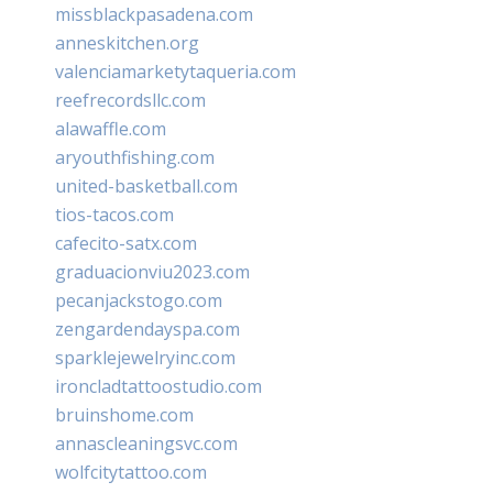
missblackpasadena.com
anneskitchen.org
valenciamarketytaqueria.com
reefrecordsllc.com
alawaffle.com
aryouthfishing.com
united-basketball.com
tios-tacos.com
cafecito-satx.com
graduacionviu2023.com
pecanjackstogo.com
zengardendayspa.com
sparklejewelryinc.com
ironcladtattoostudio.com
bruinshome.com
annascleaningsvc.com
wolfcitytattoo.com