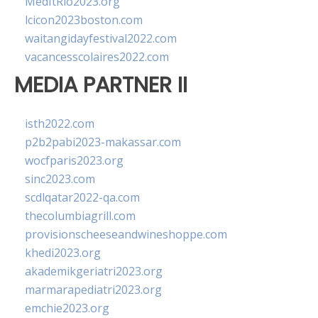
MedItRio2023.org
lcicon2023boston.com
waitangidayfestival2022.com
vacancesscolaires2022.com
MEDIA PARTNER II
isth2022.com
p2b2pabi2023-makassar.com
wocfparis2023.org
sinc2023.com
scdlqatar2022-qa.com
thecolumbiagrill.com
provisionscheeseandwineshoppe.com
khedi2023.org
akademikgeriatri2023.org
marmarapediatri2023.org
emchie2023.org