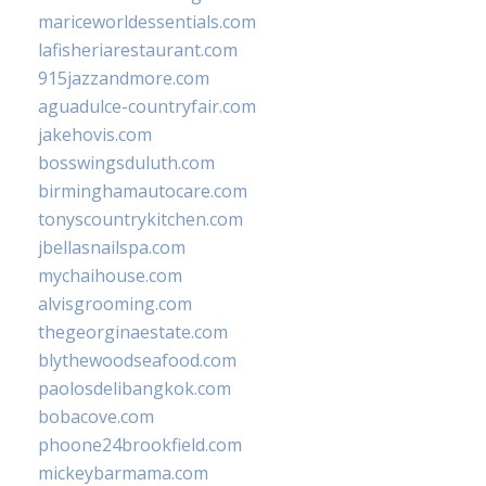
mariceworldessentials.com
lafisheriarestaurant.com
915jazzandmore.com
aguadulce-countryfair.com
jakehovis.com
bosswingsduluth.com
birminghamautocare.com
tonyscountrykitchen.com
jbellasnailspa.com
mychaihouse.com
alvisgrooming.com
thegeorginaestate.com
blythewoodseafood.com
paolosdelibangkok.com
bobacove.com
phoone24brookfield.com
mickeybarmama.com