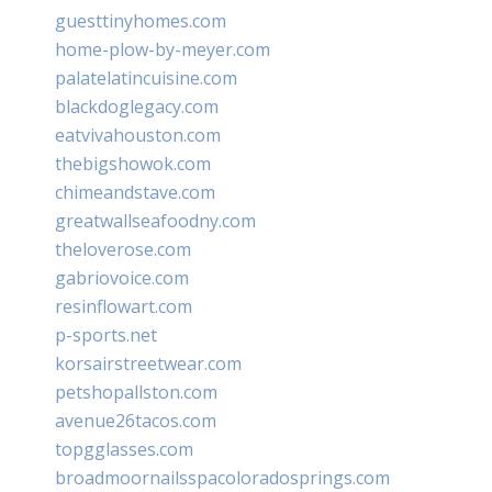
guesttinyhomes.com
home-plow-by-meyer.com
palatelatincuisine.com
blackdoglegacy.com
eatvivahouston.com
thebigshowok.com
chimeandstave.com
greatwallseafoodny.com
theloverose.com
gabriovoice.com
resinflowart.com
p-sports.net
korsairstreetwear.com
petshopallston.com
avenue26tacos.com
topgglasses.com
broadmoornailsspacoloradosprings.com