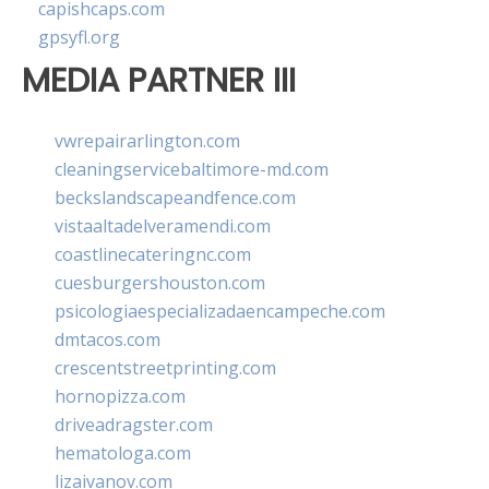
capishcaps.com
gpsyfl.org
MEDIA PARTNER III
vwrepairarlington.com
cleaningservicebaltimore-md.com
beckslandscapeandfence.com
vistaaltadelveramendi.com
coastlinecateringnc.com
cuesburgershouston.com
psicologiaespecializadaencampeche.com
dmtacos.com
crescentstreetprinting.com
hornopizza.com
driveadragster.com
hematologa.com
lizaivanov.com