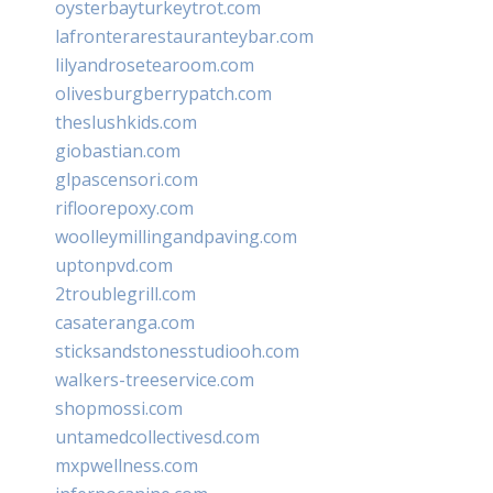
oysterbayturkeytrot.com
lafronterarestauranteybar.com
lilyandrosetearoom.com
olivesburgberrypatch.com
theslushkids.com
giobastian.com
glpascensori.com
rifloorepoxy.com
woolleymillingandpaving.com
uptonpvd.com
2troublegrill.com
casateranga.com
sticksandstonesstudiooh.com
walkers-treeservice.com
shopmossi.com
untamedcollectivesd.com
mxpwellness.com