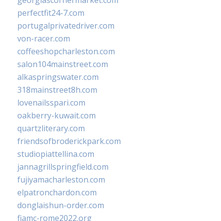
georgiascornermarket.com
perfectfit24-7.com
portugalprivatedriver.com
von-racer.com
coffeeshopcharleston.com
salon104mainstreet.com
alkaspringswater.com
318mainstreet8h.com
lovenailsspari.com
oakberry-kuwait.com
quartzliterary.com
friendsofbroderickpark.com
studiopiattellina.com
jannagrillspringfield.com
fujiyamacharleston.com
elpatronchardon.com
donglaishun-order.com
fiamc-rome2022.org