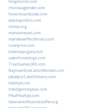
hingstonnt.com
chooseagender.com
hoverboardssale.com
alaskapolitics.com
stsmp.org
manoelneves.com
mandelaeffectlibrary.com
roselynns.com
balanceyoganj.com
salesforceblogs.com
TrainGames365.com
BaytownEvaCationRentals.com
JabalpurCakeDelivery.com
halobjd.com
intelligenceqatar.com
PikaPikaApp.com
takecareofbusinessdfw.org