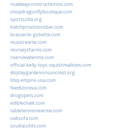
roadwayconstructioninc.com
shopdragonflyboutique.com
sportszilla.org
batchprovisionsbar.com
brasserie-gobette.com
musicrearte.com
morseysfarms.com
riverviewtennis.com
official-kelly-toys-squishmallows.com
displaygardenonsuncrest.org
bbq-empire-usa.com
feedstoreva.com
drogopets.com
ediblechalk.com
tabletennisnearme.com
oaksofa.com
soultacohtx.com