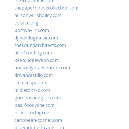
infernocanine.com
thepaperhousecollection.com
allisonwillisholley.com
solslite.org
portwayinn.com
djmaddogmusic.com
thesoundarchitects.com
allin1roofing.com
keepjudgewebb.com
anatomyofadventure.com
drivancastillo.com
cmmedspa.com
midletontkd.com
gardensandgrills.com
basilfoodwine.com
nikko-tochigi.net
caribbean-corner.com
bluemoongiftcards.com