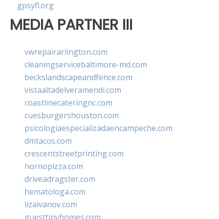
gpsyfl.org
MEDIA PARTNER III
vwrepairarlington.com
cleaningservicebaltimore-md.com
beckslandscapeandfence.com
vistaaltadelveramendi.com
coastlinecateringnc.com
cuesburgershouston.com
psicologiaespecializadaencampeche.com
dmtacos.com
crescentstreetprinting.com
hornopizza.com
driveadragster.com
hematologa.com
lizaivanov.com
guesttinyhomes.com