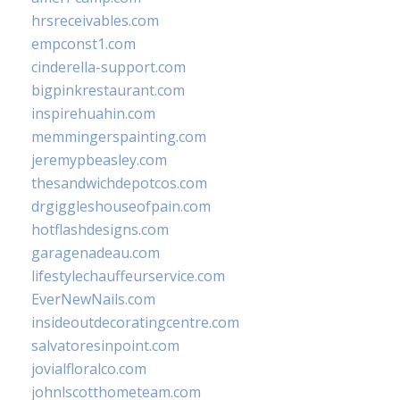
hrsreceivables.com
empconst1.com
cinderella-support.com
bigpinkrestaurant.com
inspirehuahin.com
memmingerspainting.com
jeremypbeasley.com
thesandwichdepotcos.com
drgiggleshouseofpain.com
hotflashdesigns.com
garagenadeau.com
lifestylechauffeurservice.com
EverNewNails.com
insideoutdecoratingcentre.com
salvatoresinpoint.com
jovialfloralco.com
johnlscotthometeam.com