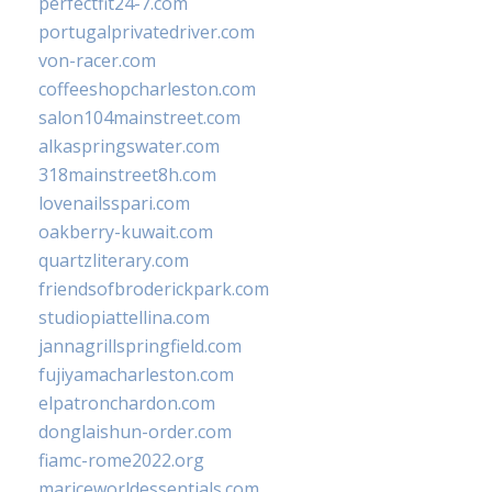
perfectfit24-7.com
portugalprivatedriver.com
von-racer.com
coffeeshopcharleston.com
salon104mainstreet.com
alkaspringswater.com
318mainstreet8h.com
lovenailsspari.com
oakberry-kuwait.com
quartzliterary.com
friendsofbroderickpark.com
studiopiattellina.com
jannagrillspringfield.com
fujiyamacharleston.com
elpatronchardon.com
donglaishun-order.com
fiamc-rome2022.org
mariceworldessentials.com