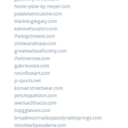
home-plow-by-meyer.com
palatelatincuisine.com
blackdoglegacy.com
eatvivahouston.com
thebigshowok.com
chimeandstave.com
greatwallseafoodny.com
theloverose.com
gabriovoice.com
resinflowart.com
p-sports.net
korsairstreetwear.com
petshopallston.com
avenue26tacos.com
topgglasses.com
broadmoornailsspacoloradosprings.com
missblackpasadena.com