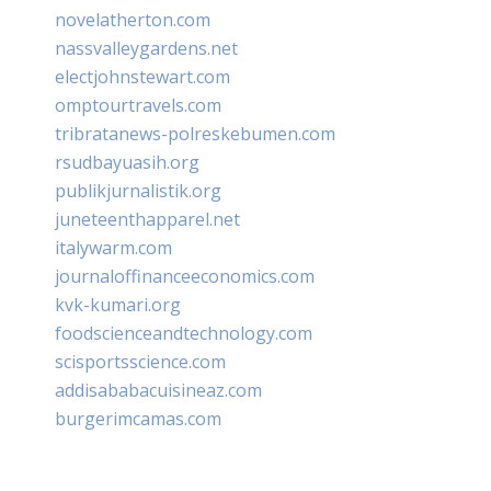
novelatherton.com
nassvalleygardens.net
electjohnstewart.com
omptourtravels.com
tribratanews-polreskebumen.com
rsudbayuasih.org
publikjurnalistik.org
juneteenthapparel.net
italywarm.com
journaloffinanceeconomics.com
kvk-kumari.org
foodscienceandtechnology.com
scisportsscience.com
addisababacuisineaz.com
burgerimcamas.com