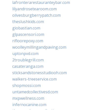
lafronterarestauranteybar.com
lilyandrosetearoom.com
olivesburgberrypatch.com
theslushkids.com
giobastian.com
glpascensori.com
rifloorepoxy.com
woolleymillingandpaving.com
uptonpvd.com
2troublegrill.com
casateranga.com
sticksandstonesstudiooh.com
walkers-treeservice.com
shopmossi.com
untamedcollectivesd.com
mxpwellness.com
infernocanine.com