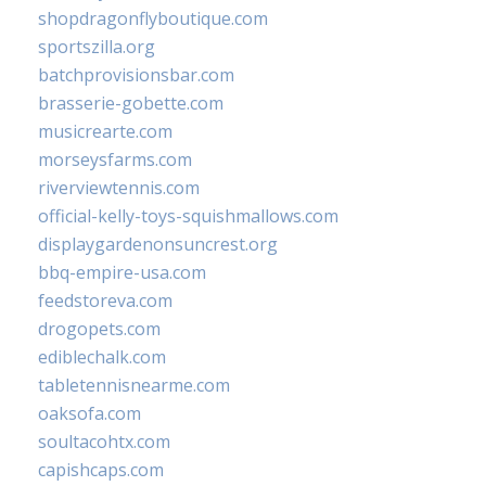
shopdragonflyboutique.com
sportszilla.org
batchprovisionsbar.com
brasserie-gobette.com
musicrearte.com
morseysfarms.com
riverviewtennis.com
official-kelly-toys-squishmallows.com
displaygardenonsuncrest.org
bbq-empire-usa.com
feedstoreva.com
drogopets.com
ediblechalk.com
tabletennisnearme.com
oaksofa.com
soultacohtx.com
capishcaps.com