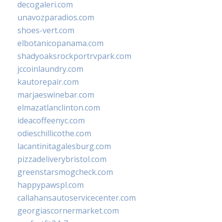
decogaleri.com
unavozparadios.com
shoes-vert.com
elbotanicopanama.com
shadyoaksrockportrvpark.com
jccoinlaundry.com
kautorepair.com
marjaeswinebar.com
elmazatlanclinton.com
ideacoffeenyc.com
odieschillicothe.com
lacantinitagalesburg.com
pizzadeliverybristol.com
greenstarsmogcheck.com
happypawspl.com
callahansautoservicecenter.com
georgiascornermarket.com