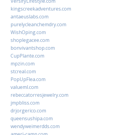
VersifyLifestyle.com
kingscreekadventures.com
antaeuslabs.com
purelycleanchemdry.com
WishOping.com
shoplegacee.com
bonvivantshop.com
CupPlante.com
mpzin.com
stcreal.com
PopUpFlea.com
valueml.com
rebeccatorresjewelry.com
jmpbliss.com
drjorgerico.com
queensushipa.com
wendyweimerdds.com
ameri-camp.com