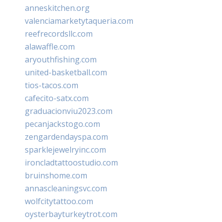
anneskitchen.org
valenciamarketytaqueria.com
reefrecordsllc.com
alawaffle.com
aryouthfishing.com
united-basketball.com
tios-tacos.com
cafecito-satx.com
graduacionviu2023.com
pecanjackstogo.com
zengardendayspa.com
sparklejewelryinc.com
ironcladtattoostudio.com
bruinshome.com
annascleaningsvc.com
wolfcitytattoo.com
oysterbayturkeytrot.com