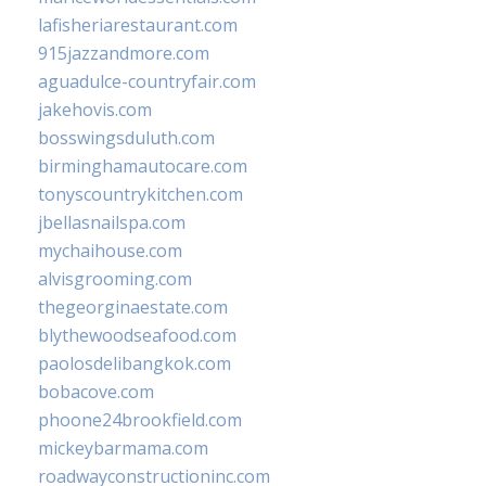
lafisheriarestaurant.com
915jazzandmore.com
aguadulce-countryfair.com
jakehovis.com
bosswingsduluth.com
birminghamautocare.com
tonyscountrykitchen.com
jbellasnailspa.com
mychaihouse.com
alvisgrooming.com
thegeorginaestate.com
blythewoodseafood.com
paolosdelibangkok.com
bobacove.com
phoone24brookfield.com
mickeybarmama.com
roadwayconstructioninc.com