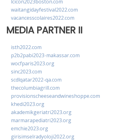
lcicon2023boston.com
waitangidayfestival2022.com
vacancesscolaires2022.com
MEDIA PARTNER II
isth2022.com
p2b2pabi2023-makassar.com
wocfparis2023.org
sinc2023.com
scdlqatar2022-qa.com
thecolumbiagrill.com
provisionscheeseandwineshoppe.com
khedi2023.org
akademikgeriatri2023.org
marmarapediatri2023.org
emchie2023.org
girisimselradyoloji2022.org