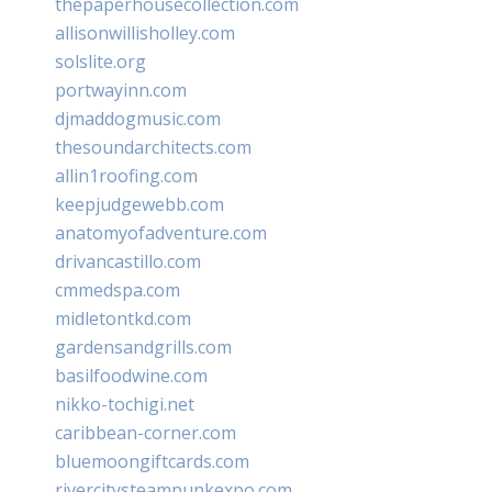
thepaperhousecollection.com
allisonwillisholley.com
solslite.org
portwayinn.com
djmaddogmusic.com
thesoundarchitects.com
allin1roofing.com
keepjudgewebb.com
anatomyofadventure.com
drivancastillo.com
cmmedspa.com
midletontkd.com
gardensandgrills.com
basilfoodwine.com
nikko-tochigi.net
caribbean-corner.com
bluemoongiftcards.com
rivercitysteampunkexpo.com