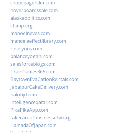
chooseagender.com
hoverboardssale.com
alaskapolitics.com
stsmp.org
manoelneves.com
mandelaeffectlibrary.com
roselynns.com
balanceyoganj.com
salesforceblogs.com
TrainGames365.com
BaytownEvaCationRentals.com
JabalpurCakeDelivery.com
halobjd.com
intelligenceqatar.com
PikaPikaApp.com
takecareofbusinessdfw.org
HamadaOfJapan.com