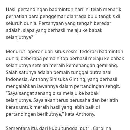
Hasil pertandingan badminton hari ini telah menarik
perhatian para penggemar olahraga bulu tangkis di
seluruh dunia. Pertanyaan yang tengah beredar
adalah, siapa yang berhasil melaju ke babak
selanjutnya?
Menurut laporan dari situs resmi federasi badminton
dunia, beberapa pemain top berhasil melaju ke babak
selanjutnya setelah meraih kemenangan gemilang.
Salah satunya adalah pemain tunggal putra asal
Indonesia, Anthony Sinisuka Ginting, yang berhasil
mengalahkan lawannya dalam pertandingan sengit.
“Saya sangat senang bisa melaju ke babak
selanjutnya. Saya akan terus berusaha dan berlatih
keras untuk meraih hasil yang lebih baik di
pertandingan berikutnya,” kata Anthony.
Sementara itu, dari kubu tunggal putri, Carolina