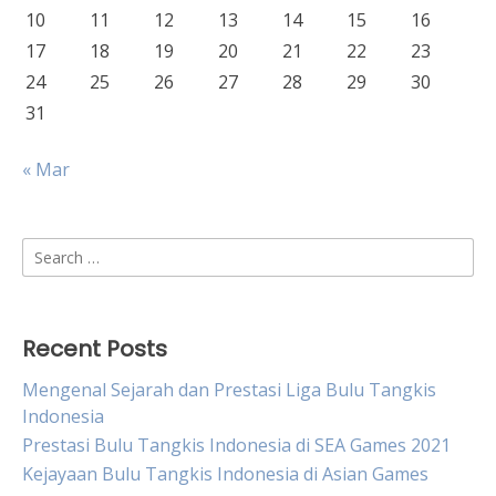
10
11
12
13
14
15
16
17
18
19
20
21
22
23
24
25
26
27
28
29
30
31
« Mar
Search
for:
Recent Posts
Mengenal Sejarah dan Prestasi Liga Bulu Tangkis
Indonesia
Prestasi Bulu Tangkis Indonesia di SEA Games 2021
Kejayaan Bulu Tangkis Indonesia di Asian Games