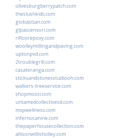
olivesburgberrypatch.com
theslushkids.com
giobastian.com
glpascensori.com
rifloorepoxy.com
woolleymillingandpaving.com
uptonpvd.com
2troublegrill.com
casateranga.com
sticksandstonesstudiooh.com
walkers-treeservice.com
shopmossi.com
untamedcollectivesd.com
mxpwellness.com
infernocanine.com
thepaperhousecollection.com
allisonwillisholley.com