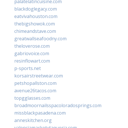
palatelatincuisine.com
blackdoglegacy.com
eatvivahouston.com
thebigshowok.com
chimeandstave.com
greatwallseafoodny.com
theloverose.com
gabriovoice.com
resinflowart.com
p-sports.net
korsairstreetwear.com
petshopallston.com
avenue26tacos.com
topgglasses.com
broadmoornailsspacoloradosprings.com
missblackpasadena.com
anneskitchen.org
valenciamarketytaqueria.com