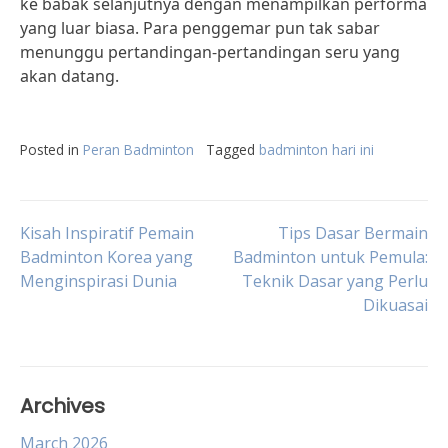
ke babak selanjutnya dengan menampilkan performa
yang luar biasa. Para penggemar pun tak sabar
menunggu pertandingan-pertandingan seru yang
akan datang.
Posted in
Peran Badminton
Tagged
badminton hari ini
Post
Kisah Inspiratif Pemain
Tips Dasar Bermain
Badminton Korea yang
Badminton untuk Pemula:
Menginspirasi Dunia
Teknik Dasar yang Perlu
navigation
Dikuasai
Archives
March 2026