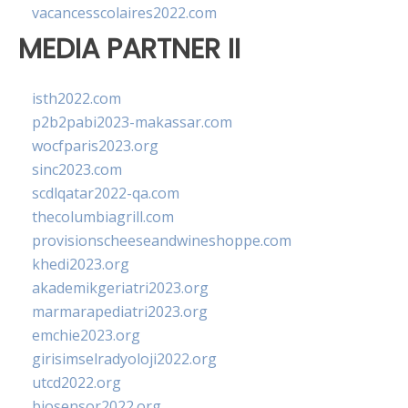
vacancesscolaires2022.com
MEDIA PARTNER II
isth2022.com
p2b2pabi2023-makassar.com
wocfparis2023.org
sinc2023.com
scdlqatar2022-qa.com
thecolumbiagrill.com
provisionscheeseandwineshoppe.com
khedi2023.org
akademikgeriatri2023.org
marmarapediatri2023.org
emchie2023.org
girisimselradyoloji2022.org
utcd2022.org
biosensor2022.org