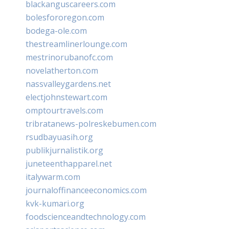
blackanguscareers.com
bolesfororegon.com
bodega-ole.com
thestreamlinerlounge.com
mestrinorubanofc.com
novelatherton.com
nassvalleygardens.net
electjohnstewart.com
omptourtravels.com
tribratanews-polreskebumen.com
rsudbayuasih.org
publikjurnalistik.org
juneteenthapparel.net
italywarm.com
journaloffinanceeconomics.com
kvk-kumari.org
foodscienceandtechnology.com