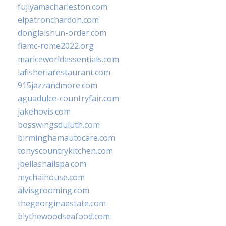
fujiyamacharleston.com
elpatronchardon.com
donglaishun-order.com
fiamc-rome2022.org
mariceworldessentials.com
lafisheriarestaurant.com
915jazzandmore.com
aguadulce-countryfair.com
jakehovis.com
bosswingsduluth.com
birminghamautocare.com
tonyscountrykitchen.com
jbellasnailspa.com
mychaihouse.com
alvisgrooming.com
thegeorginaestate.com
blythewoodseafood.com