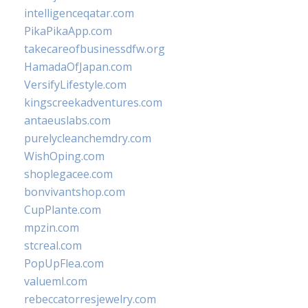
intelligenceqatar.com
PikaPikaApp.com
takecareofbusinessdfw.org
HamadaOfJapan.com
VersifyLifestyle.com
kingscreekadventures.com
antaeuslabs.com
purelycleanchemdry.com
WishOping.com
shoplegacee.com
bonvivantshop.com
CupPlante.com
mpzin.com
stcreal.com
PopUpFlea.com
valueml.com
rebeccatorresjewelry.com