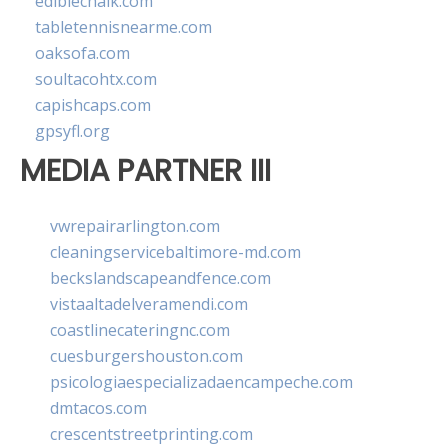
ediblechalk.com
tabletennisnearme.com
oaksofa.com
soultacohtx.com
capishcaps.com
gpsyfl.org
MEDIA PARTNER III
vwrepairarlington.com
cleaningservicebaltimore-md.com
beckslandscapeandfence.com
vistaaltadelveramendi.com
coastlinecateringnc.com
cuesburgershouston.com
psicologiaespecializadaencampeche.com
dmtacos.com
crescentstreetprinting.com