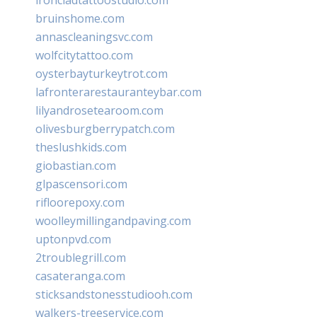
bruinshome.com
annascleaningsvc.com
wolfcitytattoo.com
oysterbayturkeytrot.com
lafronterarestauranteybar.com
lilyandrosetearoom.com
olivesburgberrypatch.com
theslushkids.com
giobastian.com
glpascensori.com
rifloorepoxy.com
woolleymillingandpaving.com
uptonpvd.com
2troublegrill.com
casateranga.com
sticksandstonesstudiooh.com
walkers-treeservice.com