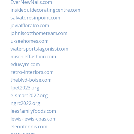
EverNewNails.com
insideoutdecoratingcentre.com
salvatoresinpoint.com
jovialfloralco.com
johnlscotthometeam.com
u-seehomes.com
watersportslagonissi.com
mischieffashion.com
eduwyre.com
retro-interiors.com
theblvd-boise.com
fpet2023.org
e-smart2022.org
ngrc2022.org
leesfamilyfoods.com
lewis-lewis-cpas.com
eleontennis.com