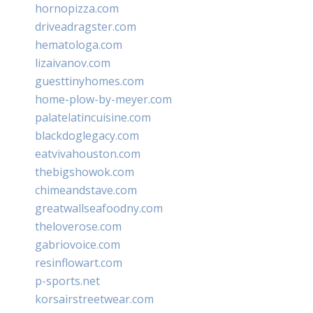
hornopizza.com
driveadragster.com
hematologa.com
lizaivanov.com
guesttinyhomes.com
home-plow-by-meyer.com
palatelatincuisine.com
blackdoglegacy.com
eatvivahouston.com
thebigshowok.com
chimeandstave.com
greatwallseafoodny.com
theloverose.com
gabriovoice.com
resinflowart.com
p-sports.net
korsairstreetwear.com