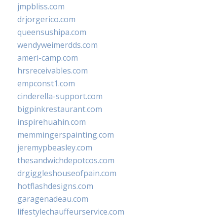
jmpbliss.com
drjorgerico.com
queensushipa.com
wendyweimerdds.com
ameri-camp.com
hrsreceivables.com
empconst1.com
cinderella-support.com
bigpinkrestaurant.com
inspirehuahin.com
memmingerspainting.com
jeremypbeasley.com
thesandwichdepotcos.com
drgiggleshouseofpain.com
hotflashdesigns.com
garagenadeau.com
lifestylechauffeurservice.com