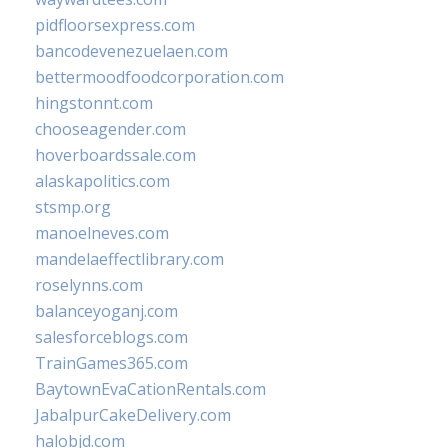
pidfloorsexpress.com
bancodevenezuelaen.com
bettermoodfoodcorporation.com
hingstonnt.com
chooseagender.com
hoverboardssale.com
alaskapolitics.com
stsmp.org
manoelneves.com
mandelaeffectlibrary.com
roselynns.com
balanceyoganj.com
salesforceblogs.com
TrainGames365.com
BaytownEvaCationRentals.com
JabalpurCakeDelivery.com
halobjd.com