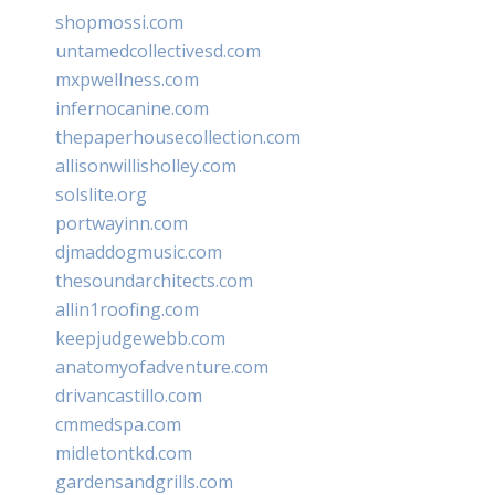
shopmossi.com
untamedcollectivesd.com
mxpwellness.com
infernocanine.com
thepaperhousecollection.com
allisonwillisholley.com
solslite.org
portwayinn.com
djmaddogmusic.com
thesoundarchitects.com
allin1roofing.com
keepjudgewebb.com
anatomyofadventure.com
drivancastillo.com
cmmedspa.com
midletontkd.com
gardensandgrills.com