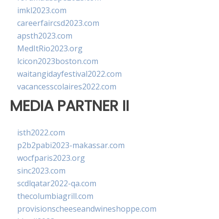
imkl2023.com
careerfaircsd2023.com
apsth2023.com
MedItRio2023.org
lcicon2023boston.com
waitangidayfestival2022.com
vacancesscolaires2022.com
MEDIA PARTNER II
isth2022.com
p2b2pabi2023-makassar.com
wocfparis2023.org
sinc2023.com
scdlqatar2022-qa.com
thecolumbiagrill.com
provisionscheeseandwineshoppe.com