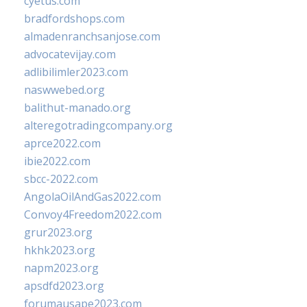
cyetus.com
bradfordshops.com
almadenranchsanjose.com
advocatevijay.com
adlibilimler2023.com
naswwebed.org
balithut-manado.org
alteregotradingcompany.org
aprce2022.com
ibie2022.com
sbcc-2022.com
AngolaOilAndGas2022.com
Convoy4Freedom2022.com
grur2023.org
hkhk2023.org
napm2023.org
apsdfd2023.org
forumausape2023.com