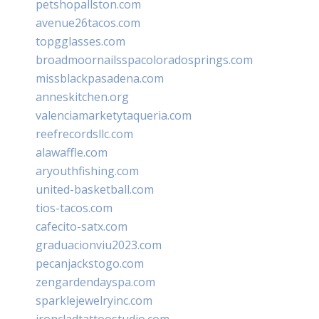
petshopallston.com
avenue26tacos.com
topgglasses.com
broadmoornailsspacoloradosprings.com
missblackpasadena.com
anneskitchen.org
valenciamarketytaqueria.com
reefrecordsllc.com
alawaffle.com
aryouthfishing.com
united-basketball.com
tios-tacos.com
cafecito-satx.com
graduacionviu2023.com
pecanjackstogo.com
zengardendayspa.com
sparklejewelryinc.com
ironcladtattoostudio.com