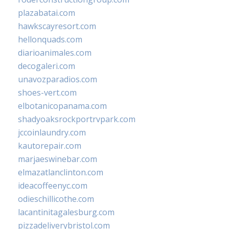
plazabatai.com
hawkscayresort.com
hellonquads.com
diarioanimales.com
decogaleri.com
unavozparadios.com
shoes-vert.com
elbotanicopanama.com
shadyoaksrockportrvpark.com
jccoinlaundry.com
kautorepair.com
marjaeswinebar.com
elmazatlanclinton.com
ideacoffeenyc.com
odieschillicothe.com
lacantinitagalesburg.com
pizzadeliverybristol.com