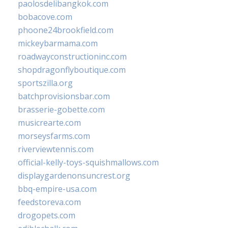
paolosdelibangkok.com
bobacove.com
phoone24brookfield.com
mickeybarmama.com
roadwayconstructioninc.com
shopdragonflyboutique.com
sportszilla.org
batchprovisionsbar.com
brasserie-gobette.com
musicrearte.com
morseysfarms.com
riverviewtennis.com
official-kelly-toys-squishmallows.com
displaygardenonsuncrest.org
bbq-empire-usa.com
feedstoreva.com
drogopets.com