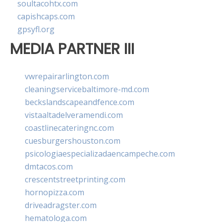
soultacohtx.com
capishcaps.com
gpsyfl.org
MEDIA PARTNER III
vwrepairarlington.com
cleaningservicebaltimore-md.com
beckslandscapeandfence.com
vistaaltadelveramendi.com
coastlinecateringnc.com
cuesburgershouston.com
psicologiaespecializadaencampeche.com
dmtacos.com
crescentstreetprinting.com
hornopizza.com
driveadragster.com
hematologa.com