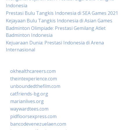
Indonesia
Prestasi Bulu Tangkis Indonesia di SEA Games 2021
Kejayaan Bulu Tangkis Indonesia di Asian Games
Badminton Olimpiade: Prestasi Gemilang Atlet
Badminton Indonesia
Kejuaraan Dunia: Prestasi Indonesia di Arena
Internasional
okhealthcareers.com
theintexperience.com
unboundedthefilm.com
catfriends-bg.org
marianlives.org
waywardtees.com
pidfloorsexpress.com
bancodevenezuelaen.com