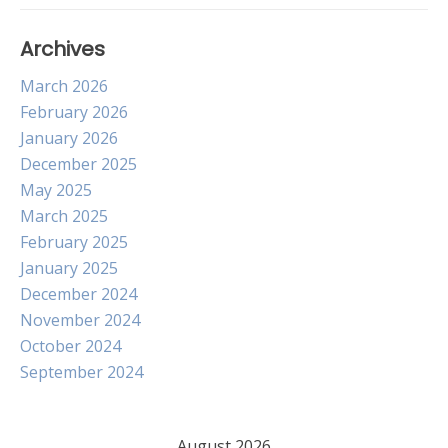
Archives
March 2026
February 2026
January 2026
December 2025
May 2025
March 2025
February 2025
January 2025
December 2024
November 2024
October 2024
September 2024
August 2026