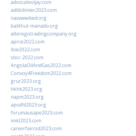
advocatevijay.com
adlibilimler2023.com
naswwebed.org
balithut-manado.org
alteregotradingcompany.org
aprce2022.com
ibie2022.com
sbcc-2022.com
AngolaOilAndGas2022.com
Convoy4Freedom2022.com
grur2023.org
hkhk2023.org
napm2023.org
apsdfd2023.org
forumausape2023.com
imkl2023.com
careerfaircsd2023.com