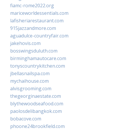
fiamc-rome2022.org
mariceworldessentials.com
lafisheriarestaurant.com
915jazzandmore.com
aguadulce-countryfair.com
jakehovis.com
bosswingsduluth.com
birminghamautocare.com
tonyscountrykitchen.com
jbellasnailspa.com
mychaihouse.com
alvisgrooming.com
thegeorginaestate.com
blythewoodseafood.com
paolosdelibangkok.com
bobacove.com
phoone24brookfield.com