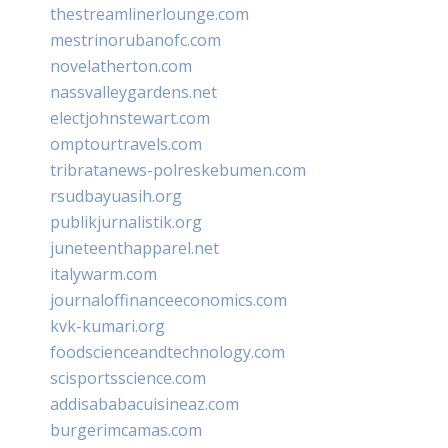
thestreamlinerlounge.com
mestrinorubanofc.com
novelatherton.com
nassvalleygardens.net
electjohnstewart.com
omptourtravels.com
tribratanews-polreskebumen.com
rsudbayuasih.org
publikjurnalistik.org
juneteenthapparel.net
italywarm.com
journaloffinanceeconomics.com
kvk-kumari.org
foodscienceandtechnology.com
scisportsscience.com
addisababacuisineaz.com
burgerimcamas.com