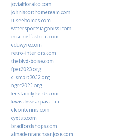
jovialfloralco.com
johnlscotthometeam.com
u-seehomes.com
watersportslagonissi.com
mischieffashion.com
eduwyre.com
retro-interiors.com
theblvd-boise.com
fpet2023.org
e-smart2022.org
ngrc2022.org
leesfamilyfoods.com
lewis-lewis-cpas.com
eleontennis.com
cyetus.com
bradfordshops.com
almadenranchsanjose.com