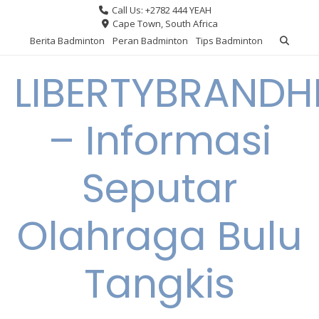
Skip
Call Us: +2782 444 YEAH
to
Cape Town, South Africa
content
Berita Badminton
Peran Badminton
Tips Badminton
LIBERTYBRAND
– Informasi
Seputar
Olahraga Bulu
Tangkis