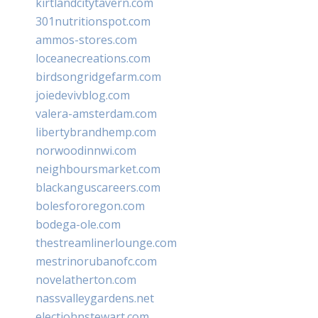
kirtlandcitytavern.com
301nutritionspot.com
ammos-stores.com
loceanecreations.com
birdsongridgefarm.com
joiedevivblog.com
valera-amsterdam.com
libertybrandhemp.com
norwoodinnwi.com
neighboursmarket.com
blackanguscareers.com
bolesfororegon.com
bodega-ole.com
thestreamlinerlounge.com
mestrinorubanofc.com
novelatherton.com
nassvalleygardens.net
electjohnstewart.com