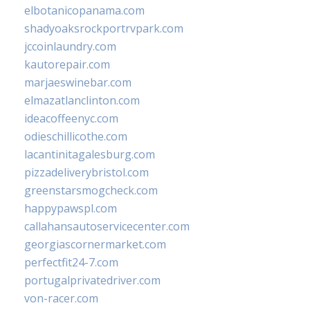
elbotanicopanama.com
shadyoaksrockportrvpark.com
jccoinlaundry.com
kautorepair.com
marjaeswinebar.com
elmazatlanclinton.com
ideacoffeenyc.com
odieschillicothe.com
lacantinitagalesburg.com
pizzadeliverybristol.com
greenstarsmogcheck.com
happypawspl.com
callahansautoservicecenter.com
georgiascornermarket.com
perfectfit24-7.com
portugalprivatedriver.com
von-racer.com