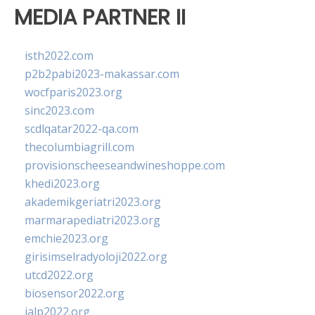
MEDIA PARTNER II
isth2022.com
p2b2pabi2023-makassar.com
wocfparis2023.org
sinc2023.com
scdlqatar2022-qa.com
thecolumbiagrill.com
provisionscheeseandwineshoppe.com
khedi2023.org
akademikgeriatri2023.org
marmarapediatri2023.org
emchie2023.org
girisimselradyoloji2022.org
utcd2022.org
biosensor2022.org
ialp2022.org