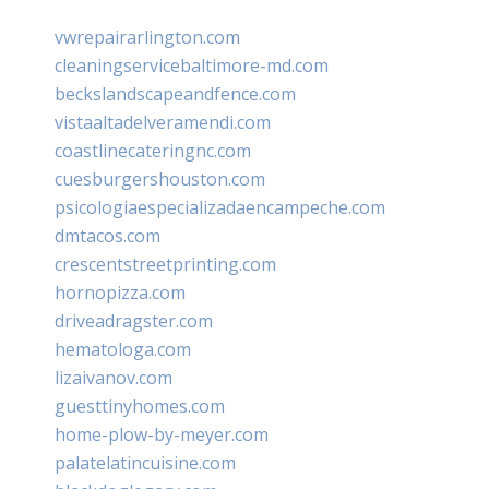
vwrepairarlington.com
cleaningservicebaltimore-md.com
beckslandscapeandfence.com
vistaaltadelveramendi.com
coastlinecateringnc.com
cuesburgershouston.com
psicologiaespecializadaencampeche.com
dmtacos.com
crescentstreetprinting.com
hornopizza.com
driveadragster.com
hematologa.com
lizaivanov.com
guesttinyhomes.com
home-plow-by-meyer.com
palatelatincuisine.com