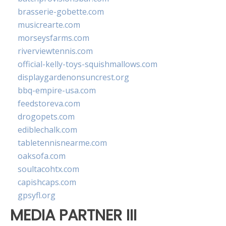
brasserie-gobette.com
musicrearte.com
morseysfarms.com
riverviewtennis.com
official-kelly-toys-squishmallows.com
displaygardenonsuncrest.org
bbq-empire-usa.com
feedstoreva.com
drogopets.com
ediblechalk.com
tabletennisnearme.com
oaksofa.com
soultacohtx.com
capishcaps.com
gpsyfl.org
MEDIA PARTNER III