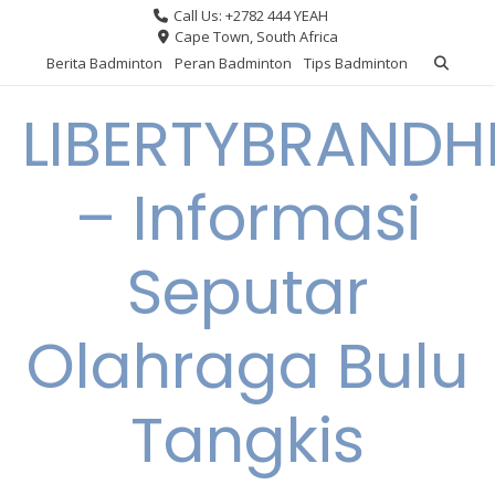
Skip
Call Us: +2782 444 YEAH
to
Cape Town, South Africa
content
Berita Badminton
Peran Badminton
Tips Badminton
LIBERTYBRAND
– Informasi
Seputar
Olahraga Bulu
Tangkis