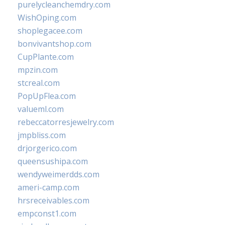
purelycleanchemdry.com
WishOping.com
shoplegacee.com
bonvivantshop.com
CupPlante.com
mpzin.com
stcreal.com
PopUpFlea.com
valueml.com
rebeccatorresjewelry.com
jmpbliss.com
drjorgerico.com
queensushipa.com
wendyweimerdds.com
ameri-camp.com
hrsreceivables.com
empconst1.com