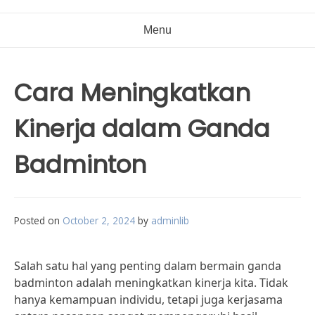
Menu
Cara Meningkatkan
Kinerja dalam Ganda
Badminton
Posted on
October 2, 2024
by
adminlib
Salah satu hal yang penting dalam bermain ganda
badminton adalah meningkatkan kinerja kita. Tidak
hanya kemampuan individu, tetapi juga kerjasama