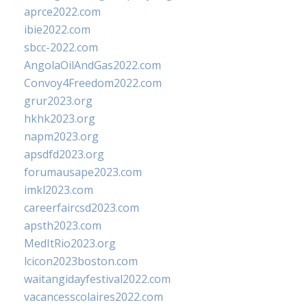
aprce2022.com
ibie2022.com
sbcc-2022.com
AngolaOilAndGas2022.com
Convoy4Freedom2022.com
grur2023.org
hkhk2023.org
napm2023.org
apsdfd2023.org
forumausape2023.com
imkl2023.com
careerfaircsd2023.com
apsth2023.com
MedItRio2023.org
lcicon2023boston.com
waitangidayfestival2022.com
vacancesscolaires2022.com