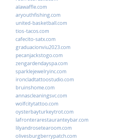
alawaffle.com
aryouthfishing.com
united-basketball.com
tios-tacos.com
cafecito-satx.com
graduacionviu2023.com
pecanjackstogo.com
zengardendayspa.com
sparklejewelryinc.com
ironcladtattoostudio.com
bruinshome.com
annascleaningsvc.com
wolfcitytattoo.com
oysterbayturkeytrot.com
lafronterarestauranteybar.com
lilyandrosetearoom.com
olivesburgberrypatch.com