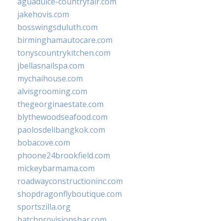
aguadulce-countryfair.com
jakehovis.com
bosswingsduluth.com
birminghamautocare.com
tonyscountrykitchen.com
jbellasnailspa.com
mychaihouse.com
alvisgrooming.com
thegeorginaestate.com
blythewoodseafood.com
paolosdelibangkok.com
bobacove.com
phoone24brookfield.com
mickeybarmama.com
roadwayconstructioninc.com
shopdragonflyboutique.com
sportszilla.org
batchprovisionsbar.com