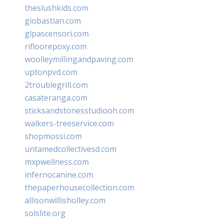
theslushkids.com
giobastian.com
glpascensori.com
rifloorepoxy.com
woolleymillingandpaving.com
uptonpvd.com
2troublegrill.com
casateranga.com
sticksandstonesstudiooh.com
walkers-treeservice.com
shopmossi.com
untamedcollectivesd.com
mxpwellness.com
infernocanine.com
thepaperhousecollection.com
allisonwillisholley.com
solslite.org