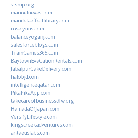
stsmp.org
manoelneves.com
mandelaeffectlibrary.com
roselynns.com
balanceyoganj.com
salesforceblogs.com
TrainGames365.com
BaytownEvaCationRentals.com
JabalpurCakeDelivery.com
halobjd.com
intelligenceqatar.com
PikaPikaApp.com
takecareofbusinessdfw.org
HamadaOfJapan.com
VersifyLifestyle.com
kingscreekadventures.com
antaeuslabs.com