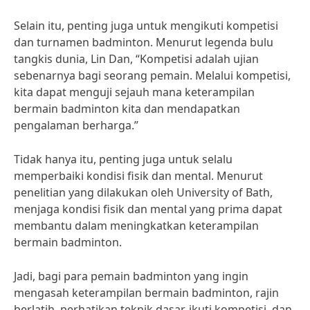
Selain itu, penting juga untuk mengikuti kompetisi
dan turnamen badminton. Menurut legenda bulu
tangkis dunia, Lin Dan, “Kompetisi adalah ujian
sebenarnya bagi seorang pemain. Melalui kompetisi,
kita dapat menguji sejauh mana keterampilan
bermain badminton kita dan mendapatkan
pengalaman berharga.”
Tidak hanya itu, penting juga untuk selalu
memperbaiki kondisi fisik dan mental. Menurut
penelitian yang dilakukan oleh University of Bath,
menjaga kondisi fisik dan mental yang prima dapat
membantu dalam meningkatkan keterampilan
bermain badminton.
Jadi, bagi para pemain badminton yang ingin
mengasah keterampilan bermain badminton, rajin
berlatih, perhatikan teknik dasar, ikuti kompetisi, dan