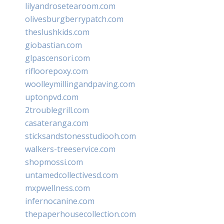
lilyandrosetearoom.com
olivesburgberrypatch.com
theslushkids.com
giobastian.com
glpascensori.com
rifloorepoxy.com
woolleymillingandpaving.com
uptonpvd.com
2troublegrill.com
casateranga.com
sticksandstonesstudiooh.com
walkers-treeservice.com
shopmossi.com
untamedcollectivesd.com
mxpwellness.com
infernocanine.com
thepaperhousecollection.com