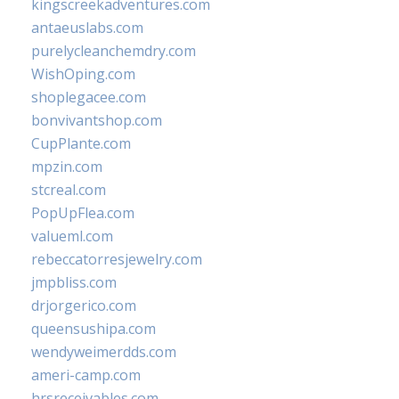
kingscreekadventures.com
antaeuslabs.com
purelycleanchemdry.com
WishOping.com
shoplegacee.com
bonvivantshop.com
CupPlante.com
mpzin.com
stcreal.com
PopUpFlea.com
valueml.com
rebeccatorresjewelry.com
jmpbliss.com
drjorgerico.com
queensushipa.com
wendyweimerdds.com
ameri-camp.com
hrsreceivables.com