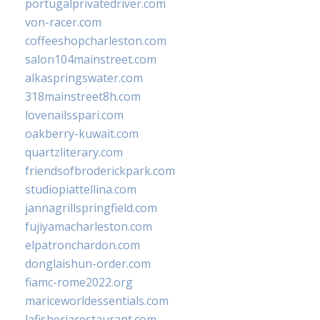
portugalprivatedriver.com
von-racer.com
coffeeshopcharleston.com
salon104mainstreet.com
alkaspringswater.com
318mainstreet8h.com
lovenailsspari.com
oakberry-kuwait.com
quartzliterary.com
friendsofbroderickpark.com
studiopiattellina.com
jannagrillspringfield.com
fujiyamacharleston.com
elpatronchardon.com
donglaishun-order.com
fiamc-rome2022.org
mariceworldessentials.com
lafisheriarestaurant.com