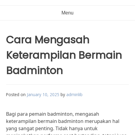
Menu
Cara Mengasah
Keterampilan Bermain
Badminton
Posted on
January 10, 2025
by
adminlib
Bagi para pemain badminton, mengasah
keterampilan bermain badminton merupakan hal
yang sangat penting. Tidak hanya untuk