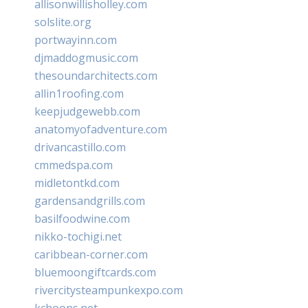
allisonwillisholley.com
solslite.org
portwayinn.com
djmaddogmusic.com
thesoundarchitects.com
allin1roofing.com
keepjudgewebb.com
anatomyofadventure.com
drivancastillo.com
cmmedspa.com
midletontkd.com
gardensandgrills.com
basilfoodwine.com
nikko-tochigi.net
caribbean-corner.com
bluemoongiftcards.com
rivercitysteampunkexpo.com
kchoops.net