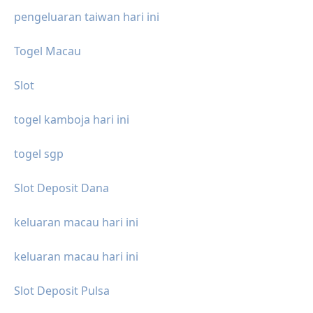
pengeluaran taiwan hari ini
Togel Macau
Slot
togel kamboja hari ini
togel sgp
Slot Deposit Dana
keluaran macau hari ini
keluaran macau hari ini
Slot Deposit Pulsa