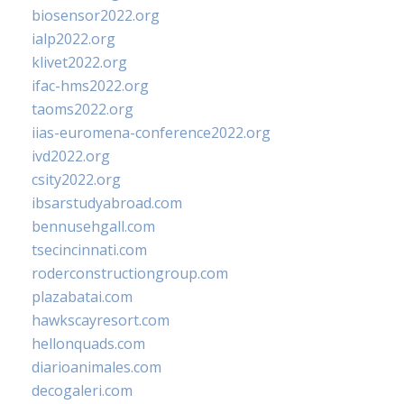
biosensor2022.org
ialp2022.org
klivet2022.org
ifac-hms2022.org
taoms2022.org
iias-euromena-conference2022.org
ivd2022.org
csity2022.org
ibsarstudyabroad.com
bennusehgall.com
tsecincinnati.com
roderconstructiongroup.com
plazabatai.com
hawkscayresort.com
hellonquads.com
diarioanimales.com
decogaleri.com