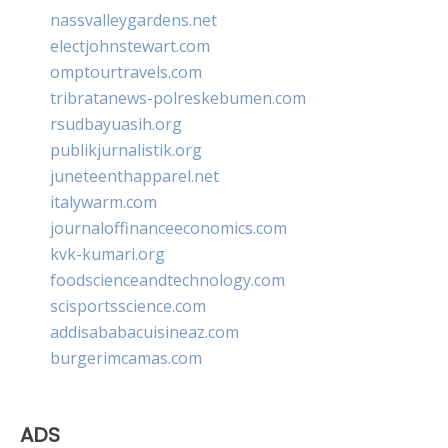
nassvalleygardens.net
electjohnstewart.com
omptourtravels.com
tribratanews-polreskebumen.com
rsudbayuasih.org
publikjurnalistik.org
juneteenthapparel.net
italywarm.com
journaloffinanceeconomics.com
kvk-kumari.org
foodscienceandtechnology.com
scisportsscience.com
addisababacuisineaz.com
burgerimcamas.com
ADS