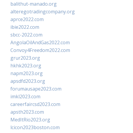
balithut-manado.org
alteregotradingcompany.org
aprce2022.com
ibie2022.com
sbcc-2022.com
AngolaOilAndGas2022.com
Convoy4Freedom2022.com
grur2023.org
hkhk2023.org
napm2023.org
apsdfd2023.org
forumausape2023.com
imkl2023.com
careerfaircsd2023.com
apsth2023.com
MedItRio2023.org
lcicon2023boston.com