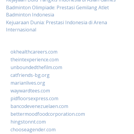
Badminton Olimpiade: Prestasi Gemilang Atlet
Badminton Indonesia
Kejuaraan Dunia: Prestasi Indonesia di Arena
Internasional
okhealthcareers.com
theintexperience.com
unboundedthefilm.com
catfriends-bg.org
marianlives.org
waywardtees.com
pidfloorsexpress.com
bancodevenezuelaen.com
bettermoodfoodcorporation.com
hingstonnt.com
chooseagender.com