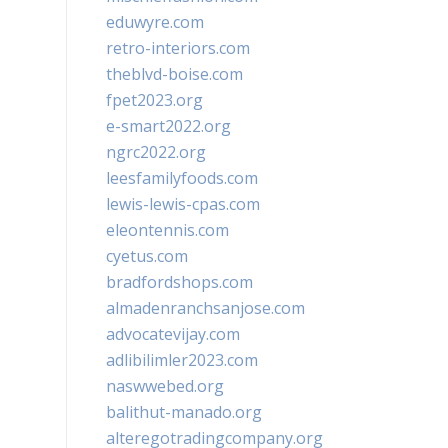
eduwyre.com
retro-interiors.com
theblvd-boise.com
fpet2023.org
e-smart2022.org
ngrc2022.org
leesfamilyfoods.com
lewis-lewis-cpas.com
eleontennis.com
cyetus.com
bradfordshops.com
almadenranchsanjose.com
advocatevijay.com
adlibilimler2023.com
naswwebed.org
balithut-manado.org
alteregotradingcompany.org