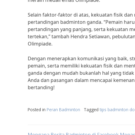
meraih medali emas Olimpiade.
Selain faktor-faktor di atas, kekuatan fisik 
pertandingan badminton ganda. “Pemain harus 
pertandingan yang panjang, serta kekuatan me
tertekan,” tambah Hendra Setiawan, pebuluta
Olimpiade.
Dengan menerapkan komunikasi yang baik, st
pemain, serta memiliki kekuatan fisik dan m
ganda dengan mudah bukanlah hal yang tidak m
Anda dan pasangan dalam mencapai kemenanga
bertanding!
Posted in
Peran Badminton
Tagged
tips badminton do
Mengapa Berita Badminton di Facebook Menar