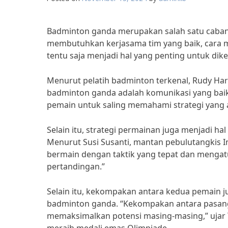
Badminton ganda merupakan salah satu caban
membutuhkan kerjasama tim yang baik, car
tentu saja menjadi hal yang penting untuk dike
Menurut pelatih badminton terkenal, Rudy H
badminton ganda adalah komunikasi yang bai
pemain untuk saling memahami strategi yang 
Selain itu, strategi permainan juga menjadi
Menurut Susi Susanti, mantan pebulutangkis I
bermain dengan taktik yang tepat dan mengat
pertandingan.”
Selain itu, kekompakan antara kedua pemain 
badminton ganda. “Kekompakan antara pasan
memaksimalkan potensi masing-masing,” ujar 