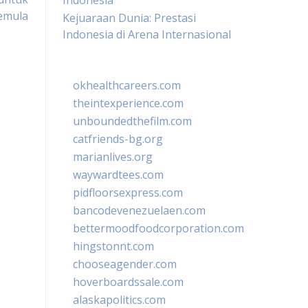
Indonesia
emula
Kejuaraan Dunia: Prestasi
Indonesia di Arena Internasional
okhealthcareers.com
theintexperience.com
unboundedthefilm.com
catfriends-bg.org
marianlives.org
waywardtees.com
pidfloorsexpress.com
bancodevenezuelaen.com
bettermoodfoodcorporation.com
hingstonnt.com
chooseagender.com
hoverboardssale.com
alaskapolitics.com