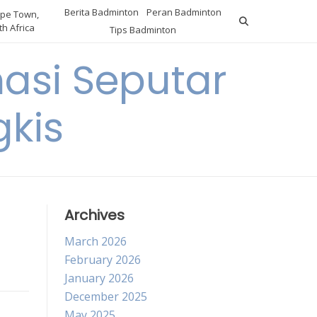
Berita Badminton
Peran Badminton
pe Town,
h Africa
Tips Badminton
asi Seputar
gkis
Archives
March 2026
February 2026
January 2026
December 2025
May 2025