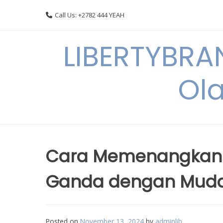
Skip
Call Us: +2782 444 YEAH
to
content
LIBERTYBRA
Ola
Cara Memenangkan 
Ganda dengan Mud
Posted on
November 13, 2024
by
adminlib