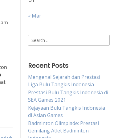
31
« Mar
alam
Search
for:
Recent Posts
ton
u
Mengenal Sejarah dan Prestasi
mat
Liga Bulu Tangkis Indonesia
Prestasi Bulu Tangkis Indonesia di
SEA Games 2021
Kejayaan Bulu Tangkis Indonesia
di Asian Games
Badminton Olimpiade: Prestasi
Gemilang Atlet Badminton
untuk