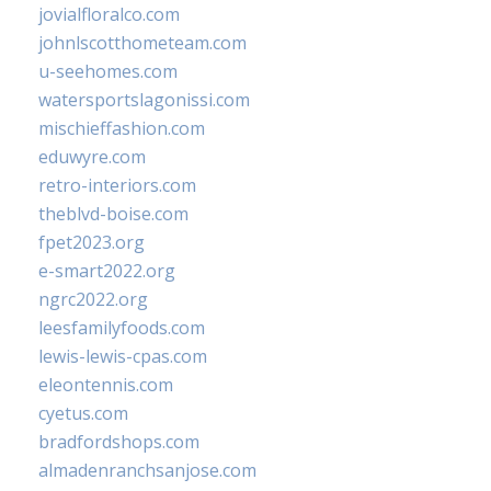
jovialfloralco.com
johnlscotthometeam.com
u-seehomes.com
watersportslagonissi.com
mischieffashion.com
eduwyre.com
retro-interiors.com
theblvd-boise.com
fpet2023.org
e-smart2022.org
ngrc2022.org
leesfamilyfoods.com
lewis-lewis-cpas.com
eleontennis.com
cyetus.com
bradfordshops.com
almadenranchsanjose.com