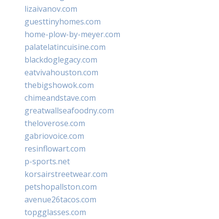
lizaivanov.com
guesttinyhomes.com
home-plow-by-meyer.com
palatelatincuisine.com
blackdoglegacy.com
eatvivahouston.com
thebigshowok.com
chimeandstave.com
greatwallseafoodny.com
theloverose.com
gabriovoice.com
resinflowart.com
p-sports.net
korsairstreetwear.com
petshopallston.com
avenue26tacos.com
topgglasses.com