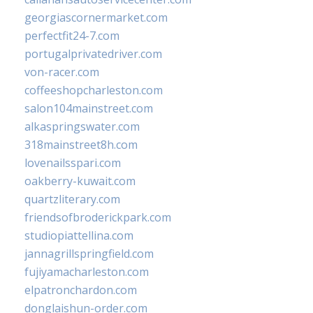
georgiascornermarket.com
perfectfit24-7.com
portugalprivatedriver.com
von-racer.com
coffeeshopcharleston.com
salon104mainstreet.com
alkaspringswater.com
318mainstreet8h.com
lovenailsspari.com
oakberry-kuwait.com
quartzliterary.com
friendsofbroderickpark.com
studiopiattellina.com
jannagrillspringfield.com
fujiyamacharleston.com
elpatronchardon.com
donglaishun-order.com