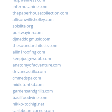
infernocanine.com
thepaperhousecollection.com
allisonwillisholley.com
solslite.org
portwayinn.com
djmaddogmusic.com
thesoundarchitects.com
allin1roofing.com
keepjudgewebb.com
anatomyofadventure.com
drivancastillo.com
cmmedspa.com
midletontkd.com
gardensandgrills.com
basilfoodwine.com
nikko-tochigi.net
caribbean-corner.com