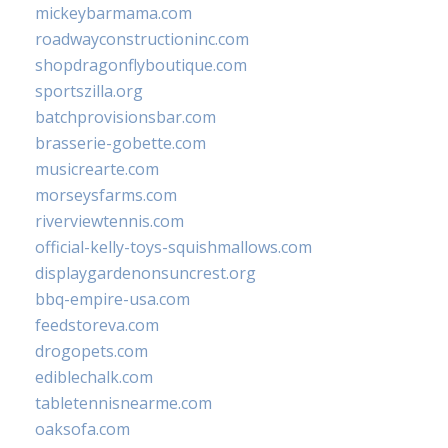
mickeybarmama.com
roadwayconstructioninc.com
shopdragonflyboutique.com
sportszilla.org
batchprovisionsbar.com
brasserie-gobette.com
musicrearte.com
morseysfarms.com
riverviewtennis.com
official-kelly-toys-squishmallows.com
displaygardenonsuncrest.org
bbq-empire-usa.com
feedstoreva.com
drogopets.com
ediblechalk.com
tabletennisnearme.com
oaksofa.com