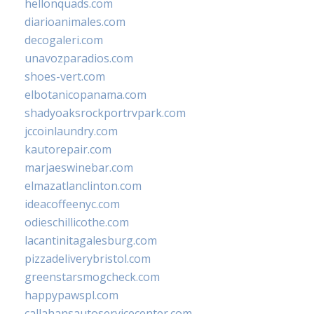
hellonquads.com
diarioanimales.com
decogaleri.com
unavozparadios.com
shoes-vert.com
elbotanicopanama.com
shadyoaksrockportrvpark.com
jccoinlaundry.com
kautorepair.com
marjaeswinebar.com
elmazatlanclinton.com
ideacoffeenyc.com
odieschillicothe.com
lacantinitagalesburg.com
pizzadeliverybristol.com
greenstarsmogcheck.com
happypawspl.com
callahansautoservicecenter.com