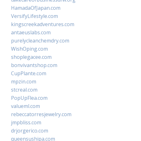
HamadaOfJapan.com
VersifyLifestyle.com
kingscreekadventures.com
antaeuslabs.com
purelycleanchemdry.com
WishOping.com
shoplegacee.com
bonvivantshop.com
CupPlante.com
mpzin.com
stcreal.com
PopUpFlea.com
valueml.com
rebeccatorresjewelry.com
jmpbliss.com
drjorgerico.com
queensushipa.com