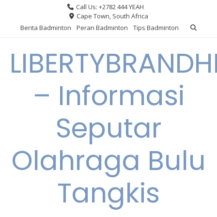
Skip
Call Us: +2782 444 YEAH
to
Cape Town, South Africa
content
Berita Badminton
Peran Badminton
Tips Badminton
LIBERTYBRAND
– Informasi
Seputar
Olahraga Bulu
Tangkis