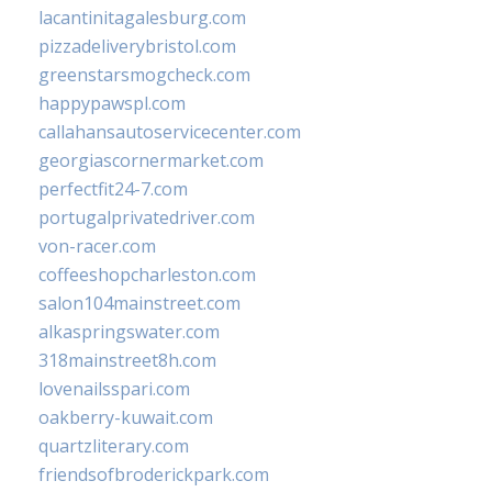
lacantinitagalesburg.com
pizzadeliverybristol.com
greenstarsmogcheck.com
happypawspl.com
callahansautoservicecenter.com
georgiascornermarket.com
perfectfit24-7.com
portugalprivatedriver.com
von-racer.com
coffeeshopcharleston.com
salon104mainstreet.com
alkaspringswater.com
318mainstreet8h.com
lovenailsspari.com
oakberry-kuwait.com
quartzliterary.com
friendsofbroderickpark.com