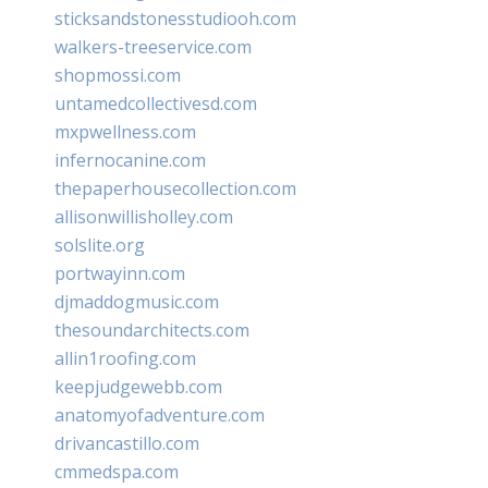
sticksandstonesstudiooh.com
walkers-treeservice.com
shopmossi.com
untamedcollectivesd.com
mxpwellness.com
infernocanine.com
thepaperhousecollection.com
allisonwillisholley.com
solslite.org
portwayinn.com
djmaddogmusic.com
thesoundarchitects.com
allin1roofing.com
keepjudgewebb.com
anatomyofadventure.com
drivancastillo.com
cmmedspa.com