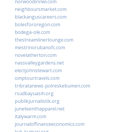
norwoodinnwi.com
neighboursmarket.com
blackanguscareers.com
bolesfororegon.com
bodega-ole.com
thestreamlinerlounge.com
mestrinorubanofc.com
novelatherton.com
nassvalleygardens.net
electjohnstewart.com
omptourtravels.com
tribratanews-polreskebumen.com
rsudbayuasih.org
publikjurnalistik.org
juneteenthapparel.net
italywarm.com
journaloffinanceeconomics.com
kvk-kumari.org