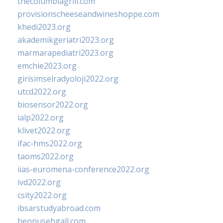
thecolumbiagrill.com
provisionscheeseandwineshoppe.com
khedi2023.org
akademikgeriatri2023.org
marmarapediatri2023.org
emchie2023.org
girisimselradyoloji2022.org
utcd2022.org
biosensor2022.org
ialp2022.org
klivet2022.org
ifac-hms2022.org
taoms2022.org
iias-euromena-conference2022.org
ivd2022.org
csity2022.org
ibsarstudyabroad.com
bennusehgall.com