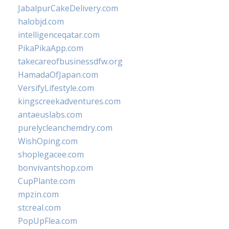
JabalpurCakeDelivery.com
halobjd.com
intelligenceqatar.com
PikaPikaApp.com
takecareofbusinessdfw.org
HamadaOfJapan.com
VersifyLifestyle.com
kingscreekadventures.com
antaeuslabs.com
purelycleanchemdry.com
WishOping.com
shoplegacee.com
bonvivantshop.com
CupPlante.com
mpzin.com
stcreal.com
PopUpFlea.com