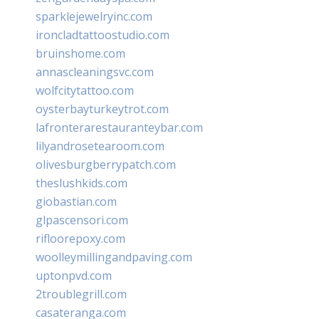
sparklejewelryinc.com
ironcladtattoostudio.com
bruinshome.com
annascleaningsvc.com
wolfcitytattoo.com
oysterbayturkeytrot.com
lafronterarestauranteybar.com
lilyandrosetearoom.com
olivesburgberrypatch.com
theslushkids.com
giobastian.com
glpascensori.com
rifloorepoxy.com
woolleymillingandpaving.com
uptonpvd.com
2troublegrill.com
casateranga.com