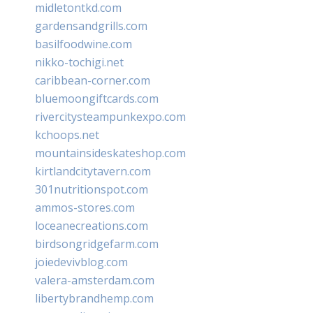
midletontkd.com
gardensandgrills.com
basilfoodwine.com
nikko-tochigi.net
caribbean-corner.com
bluemoongiftcards.com
rivercitysteampunkexpo.com
kchoops.net
mountainsideskateshop.com
kirtlandcitytavern.com
301nutritionspot.com
ammos-stores.com
loceanecreations.com
birdsongridgefarm.com
joiedevivblog.com
valera-amsterdam.com
libertybrandhemp.com