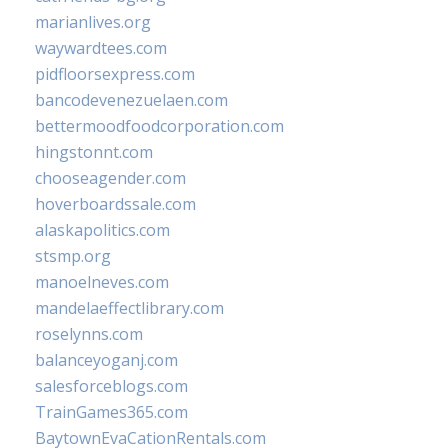
marianlives.org
waywardtees.com
pidfloorsexpress.com
bancodevenezuelaen.com
bettermoodfoodcorporation.com
hingstonnt.com
chooseagender.com
hoverboardssale.com
alaskapolitics.com
stsmp.org
manoelneves.com
mandelaeffectlibrary.com
roselynns.com
balanceyoganj.com
salesforceblogs.com
TrainGames365.com
BaytownEvaCationRentals.com