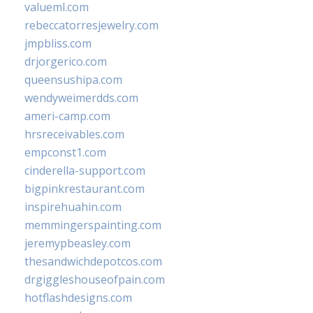
valueml.com
rebeccatorresjewelry.com
jmpbliss.com
drjorgerico.com
queensushipa.com
wendyweimerdds.com
ameri-camp.com
hrsreceivables.com
empconst1.com
cinderella-support.com
bigpinkrestaurant.com
inspirehuahin.com
memmingerspainting.com
jeremypbeasley.com
thesandwichdepotcos.com
drgiggleshouseofpain.com
hotflashdesigns.com