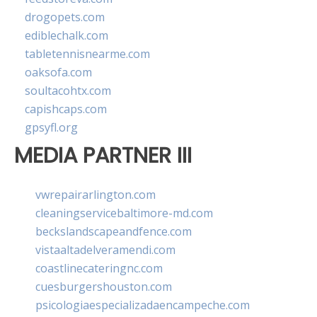
drogopets.com
ediblechalk.com
tabletennisnearme.com
oaksofa.com
soultacohtx.com
capishcaps.com
gpsyfl.org
MEDIA PARTNER III
vwrepairarlington.com
cleaningservicebaltimore-md.com
beckslandscapeandfence.com
vistaaltadelveramendi.com
coastlinecateringnc.com
cuesburgershouston.com
psicologiaespecializadaencampeche.com