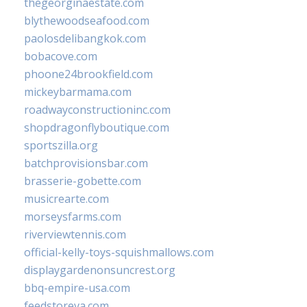
thegeorginaestate.com
blythewoodseafood.com
paolosdelibangkok.com
bobacove.com
phoone24brookfield.com
mickeybarmama.com
roadwayconstructioninc.com
shopdragonflyboutique.com
sportszilla.org
batchprovisionsbar.com
brasserie-gobette.com
musicrearte.com
morseysfarms.com
riverviewtennis.com
official-kelly-toys-squishmallows.com
displaygardenonsuncrest.org
bbq-empire-usa.com
feedstoreva.com