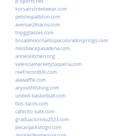
p-sports.net
korsairstreetwear.com
petshopallston.com
avenue26tacos.com
topgglasses.com
broadmoornailsspacoloradosprings.com
missblackpasadena.com
anneskitchen.org
valenciamarketytaqueria.com
reefrecordsllc.com
alawaffle.com
aryouthfishing.com
united-basketball.com
tios-tacos.com
cafecito-satx.com
graduacionviu2023.com
pecanjackstogo.com
zengardendayspa.com