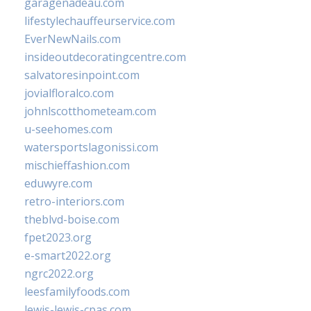
garagenadeau.com
lifestylechauffeurservice.com
EverNewNails.com
insideoutdecoratingcentre.com
salvatoresinpoint.com
jovialfloralco.com
johnlscotthometeam.com
u-seehomes.com
watersportslagonissi.com
mischieffashion.com
eduwyre.com
retro-interiors.com
theblvd-boise.com
fpet2023.org
e-smart2022.org
ngrc2022.org
leesfamilyfoods.com
lewis-lewis-cpas.com