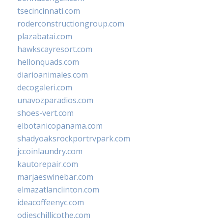
tsecincinnati.com
roderconstructiongroup.com
plazabatai.com
hawkscayresort.com
hellonquads.com
diarioanimales.com
decogaleri.com
unavozparadios.com
shoes-vert.com
elbotanicopanama.com
shadyoaksrockportrvpark.com
jccoinlaundry.com
kautorepair.com
marjaeswinebar.com
elmazatlanclinton.com
ideacoffeenyc.com
odieschillicothe.com