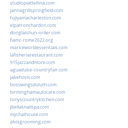
studiopiattellina.com
jannagrillspringfield.com
fujiyamacharleston.com
elpatronchardon.com
donglaishun-order.com
fiamc-rome2022.org
mariceworldessentials.com
lafisheriarestaurant.com
915jazzandmore.com
aguadulce-countryfair.com
jakehovis.com
bosswingsduluth.com
birminghamautocare.com
tonyscountrykitchen.com
jbellasnailspa.com
mychaihouse.com
alvisgrooming.com