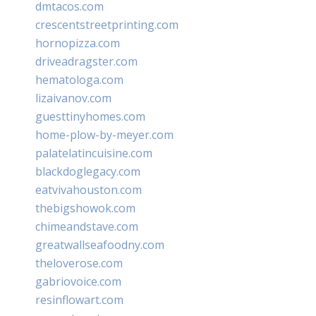
dmtacos.com
crescentstreetprinting.com
hornopizza.com
driveadragster.com
hematologa.com
lizaivanov.com
guesttinyhomes.com
home-plow-by-meyer.com
palatelatincuisine.com
blackdoglegacy.com
eatvivahouston.com
thebigshowok.com
chimeandstave.com
greatwallseafoodny.com
theloverose.com
gabriovoice.com
resinflowart.com